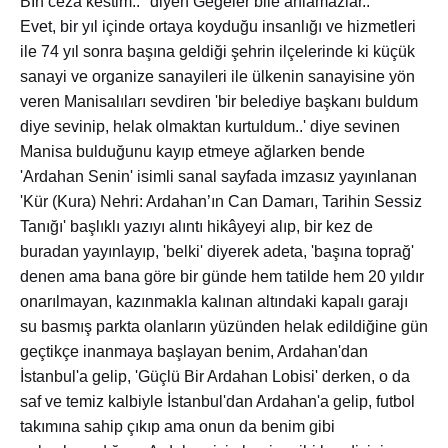
Bİn ceza kestim..'' diyen Gegeler bile anlamazlar..
Evet, bir yıl içinde ortaya koyduğu insanlığı ve hizmetleri
ile 74 yıl sonra başına geldiği şehrin ilçelerinde ki küçük
sanayi ve organize sanayileri ile ülkenin sanayisine yön
veren Manisalıları sevdiren 'bir belediye başkanı buldum
diye sevinip, helak olmaktan kurtuldum..' diye sevinen
Manisa bulduğunu kayıp etmeye ağlarken bende
'Ardahan Senin' isimli sanal sayfada imzasız yayınlanan
'Kür (Kura) Nehri: Ardahan’ın Can Damarı, Tarihin Sessiz
Tanığı' başlıklı yazıyı alıntı hikâyeyi alıp, bir kez de
buradan yayınlayıp, 'belki' diyerek adeta, 'başına toprağ'
denen ama bana göre bir günde hem tatilde hem 20 yıldır
onarılmayan, kazınmakla kalınan altındaki kapalı garajı
su basmış parkta olanların yüzünden helak edildiğine gün
geçtikçe inanmaya başlayan benim, Ardahan'dan
İstanbul'a gelip, 'Güçlü Bir Ardahan Lobisi' derken, o da
saf ve temiz kalbiyle İstanbul'dan Ardahan'a gelip, futbol
takımına sahip çıkıp ama onun da benim gibi