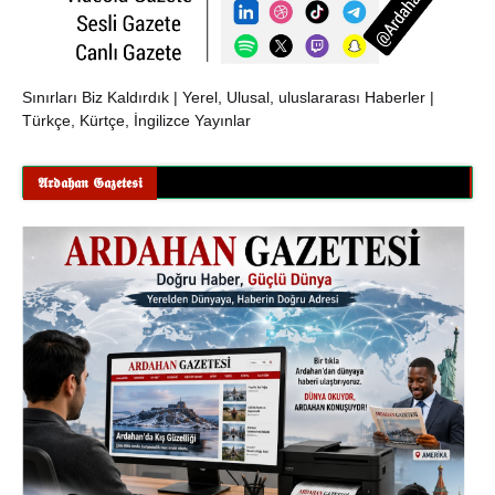
Sınırları Biz Kaldırdık | Yerel, Ulusal, uluslararası Haberler |
Türkçe, Kürtçe, İngilizce Yayınlar
𝕬𝖗𝖉𝖆𝖍𝖆𝖓 𝕲𝖆𝖟𝖊𝖙𝖊𝖘𝖎