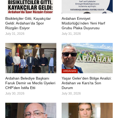
Bisikletçiler Gitti, Kayakçılar
Ardahan Emniyet
Geldi: Ardahan’da Spor
Müdürlüğü’nden Yeni Harf
Rüzgârı Esiyor
Grubu Plaka Duyurusu
July 31, 2026
July 31, 2026
ARDAHAN
Ardahan Belediye Başkanı
Yaşar Geler'den Bölge Analizi:
Faruk Demir ve Meclis Üyeleri
Ardahan ve Kars'ta Son
CHP’den İstifa Etti
Durum
July 30, 2026
July 30, 2026