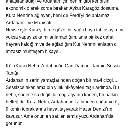
anlaşılamadığı ve Ardahan için benim gibi kendisini
ekonomik olarak zorda bırakan Aykut Karagöz dostuma,
Kura Nehrine ağlayan, beni de Ferdi'yi de anlamaz
Ardahanlı. ve Manisalı..
Neyse işte Kura'yı birde güzel bir yağlı boya tablosuyla mı
yoksa yapay zeka mı anlamadığım, ama bir kez daha
hayran kaldığım ve de ağladığım Kür Nehrini anlatan o
imzasız muhteşem hikaye..
Kür (Kura) Nehri: Ardahan’ın Can Damarı, Tarihin Sessiz
Tanığı
Ardahan’ın serin yamaçlarından doğan bir mavi çizgi…
Sessizce akar, ama bin yıllık hikâyeleri taşır ardında. Bu
nehir, sadece su değil; bir coğrafyanın kaderi, bir halkın
belleğidir. Kura Nehri, Ardahan’ın kalbinden doğar ve üç
ülkenin topraklarına hayat taşıyarak Hazar Denizi’ne
kavuşur. Ama onun en saf, en temiz yüzü Ardahan’da
görünür.