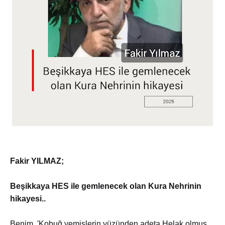
Fakir YILMAZ;
Beşikkaya HES ile gemlenecek olan Kura Nehrinin
hikayesi..
Benim, 'Kobuğ yemişlerin yüzünden adeta Helak olmuş