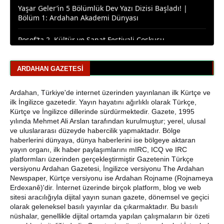
Bölüm 1: Ardahan Akademi Dünyası
Posof’ta 2. Kültür ve Sanat Festivali Coşkusu
Ardahanlı Yazarımız Fakir Yılmaz'ın Ağustos 2026
Yazıları
ARDAHAN GAZETESI
Araştırmacı Yazar, Bora İzkübarlas İnsana dair Yazısı
Ardahan, Türkiye'de internet üzerinden yayınlanan ilk Kürtçe ve
Bisikletçiler Gitti, Kayakçılar Geldi: Ardahan’da Spor
ilk İngilizce gazetedir. Yayın hayatını ağırlıklı olarak Türkçe,
Rüzgârı Esiyor
Kürtçe ve İngilizce dillerinde sürdürmektedir. Gazete, 1995
yılında Mehmet Ali Arslan tarafından kurulmuştur; yerel, ulusal
Ardahan Emniyet Müdürlüğü’nden Yeni Harf Grubu
ve uluslararası düzeyde habercilik yapmaktadır. Bölge
Plaka Duyurusu
haberlerini dünyaya, dünya haberlerini ise bölgeye aktaran
yayın organı, ilk haber paylaşımlarını mIRC, ICQ ve IRC
platformları üzerinden gerçekleştirmiştir Gazetenin Türkçe
Ardahan Belediye Başkanı Faruk Demir ve Meclis
versiyonu Ardahan Gazetesi, İngilizce versiyonu The Ardahan
Üyeleri CHP’den İstifa Etti
Newspaper, Kürtçe versiyonu ise Ardahan Rojname (Rojnameya
Erdexanê)'dir. İnternet üzerinde birçok platform, blog ve web
Yaşar Geler'den Bölge Analizi: Ardahan ve Kars'ta Son
sitesi aracılığıyla dijital yayın sunan gazete, dönemsel ve geçici
Durum
olarak geleneksel basılı yayınlar da çıkarmaktadır. Bu basılı
nüshalar, genellikle dijital ortamda yapılan çalışmaların bir özeti