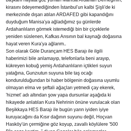
kirasını ödeyemediğinden İstanbul'un kalbi Şişli'de ki
merkezinde dışarı atılan ARDAFED gibi kapandığını
duyduğum Manisa'ya ağladığımız şu günlerde
Ardahanlıların görmek istemediği bin bir çiçeklerle
yeniden süslenen, Kafkas Arısının bal kaynağı doğasına
hayat veren Kura'ya ağlarım..
Son olarak Göle Durançam HES Barajı ile ilgili
haberimizi bile anlamayıp, telefonlarla beni arayıp,
kükreyen kobuğ yemiş Ardahanlıların içtikleri suyun
yatağına, Gunzıutun suyuna bile taş ocağı
kondurulduğundan bi haber bölgenin doğasına uyumlu
olmayan elma ve şeftali ağaçları yetmedi çay ekerek,
'hizmet' adı altından şow yapa dursunlar aşağıda ki
hikayede anlatılan Kura Nehrinin önüne vurulacak olan
Beşikkaya HES Barajı ile bugün yarın iyiden iyiye
kuruyacağını da Kısır dağının suyunu değil, Hoçvan
Hasköy'ün çermiğine göz koyup, zavallı köylülere '500