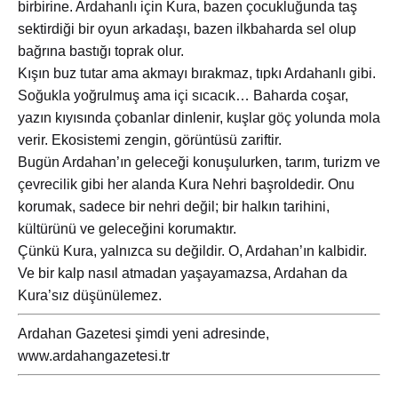
birbirine. Ardahanlı için Kura, bazen çocukluğunda taş
sektirdiği bir oyun arkadaşı, bazen ilkbaharda sel olup
bağrına bastığı toprak olur.
Kışın buz tutar ama akmayı bırakmaz, tıpkı Ardahanlı gibi.
Soğukla yoğrulmuş ama içi sıcacık… Baharda coşar,
yazın kıyısında çobanlar dinlenir, kuşlar göç yolunda mola
verir. Ekosistemi zengin, görüntüsü zariftir.
Bugün Ardahan’ın geleceği konuşulurken, tarım, turizm ve
çevrecilik gibi her alanda Kura Nehri başroldedir. Onu
korumak, sadece bir nehri değil; bir halkın tarihini,
kültürünü ve geleceğini korumaktır.
Çünkü Kura, yalnızca su değildir. O, Ardahan’ın kalbidir.
Ve bir kalp nasıl atmadan yaşayamazsa, Ardahan da
Kura’sız düşünülemez.
Ardahan Gazetesi şimdi yeni adresinde,
www.ardahangazetesi.tr