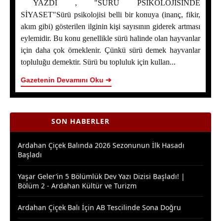
YAZDI , "SÜRÜ PSİKOLOJİSİNDE
SİYASET"Sürü psikolojisi belli bir konuya (inanç, fikir,
akım gibi) gösterilen ilginin kişi sayısının giderek artması
eylemidir. Bu konu genellikle sürü halinde olan hayvanlar
SÜRÜ PSİKOLOJİSİNDE SİYASET
için daha çok örneklenir. Çünkü sürü demek hayvanlar
topluluğu demektir. Sürü bu topluluk için kullan...
Bakan Yumaklı Kars’ta Temaslarda Bulundu: Ardahan
Program Dışında Kaldı
Gazetenin Devamını Oku ➔
ERZİNCAN İL ÖZEL İDARESİ SPOR KULÜBÜ AIR
BADMINTON’DA TÜRKİYE ŞAMPİYONU OLDU
SON HABERLER
Ardahan Çiçek Balında 2026 Sezonunun İlk Hasadı
Başladı
Yaşar Geler’in 5 Bölümlük Dev Yazı Dizisi Başladı! |
Bölüm 2 - Ardahan Kültür ve Turizm
Ardahan Çiçek Balı İçin AB Tescilinde Sona Doğru
Yaşar Geler’in 5 Bölümlük Dev Yazı Dizisi Başladı! |