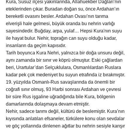
Kura, Susuz ilçesi yakınlarında, Allahuekber Dağları’nın
eteklerinden çıkar. Buradan doğan su, önce Ardahan’ın
bereketli ovasını besler. Ardahan Ovası’nın tarıma
elverişli hale gelmesi, büyük oranda bu nehrin varlığı
sayesindedir. Buğday, arpa, yulaf… Hepsi Kura'nın suyu
ile hayat bulur. Nehir, toprağın can suyu olduğu kadar,
insanların da geçim kapısıdır.
Tarih boyunca Kura Nehri, yalnızca bir doğa unsuru değil,
aynı zamanda bir sınır ve köprü olmuştur. Eski çağlardan
beri, Urartular’dan Selçuklulara, Osmanlılardan Ruslara
kadar pek çok medeniyet bu suyun etrafında iz bırakmıştır.
19. yüzyılda Osmanlı-Rus savaşlarında da önemli bir
coğrafi sınır olmuş, 93 Harbi sonrası Ardahan ve çevresi
bir süre Rus işgaline uğradığında bile Kura, bölgenin
damarlarında dolaşmaya devam etmiştir.
Nehir, sadece tarımı değil, kültürü de beslemiştir. Kura’nın
kıyısında anlatılan efsaneler, türkülere konu olan sevdalar
ve göç yollarında dinlenen ağıtlar bu nehrin sesiyle karışır