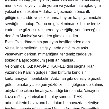
memleket..' diye yıllardır yorum ve yazılarımla ağladığım
yoksul memleketim Ardahan'a geçmeden önce ilk
gittiğimde cadde ve sokaklarına hayran kalıp, yanımdaki
sevdiğimi unutup, 'Ya bu ne güzel mimarlık, bu ne temiz
cadde, ne güzel sokak neredeyse eğilip, yeri öpeceğim'
dediğim Manisa'ya yeniden gitmek istedim.
Evet, Özal döneminin parlayan beşlilerinden olan
Vestel'in temellerini attığı yıllarda gittiğim ve aşkı
yaşayayım derken, mimarlığına, ter temiz cadde ve
sokağına aşık olduğum şehir ah Manisa..
Ve onun da KAI; KAISİAD; KAIFED gibi saçmalıklar
yüzünden Kars'ın gölgesinden bir türlü kendisini
kurtaramayan memleketim Ardahan gibi deniziyle güzel,
gülen, binalarıyla solgun yüzlü İzmir'in gölgesinde kalmış
adıyla öne çıkma fırsatı yakaladığı bir esnada, 'cinayet mi,
kaza mı? diye tartışılan bir olay sonucu İT AK
adındakilerin havuzunu hatırlatan bir havuzda belediye
başkanı hayata göz yuman Manisa Ardahan Derneğinin,