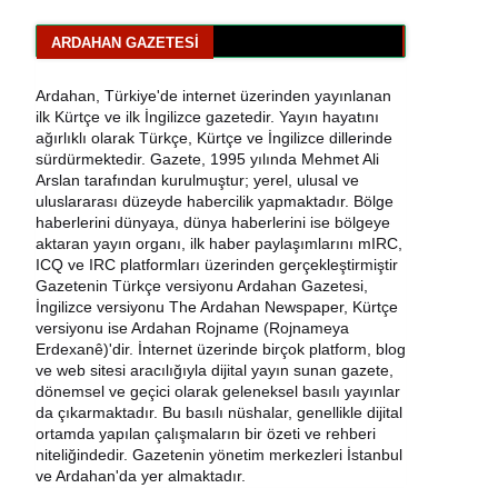
Ardahan Emniyet Müdürlüğü’nden Yeni Harf
u
Grubu Plaka Duyurusu
ARDAHAN GAZETESI
Ardahan Belediye Başkanı Faruk Demir ve
Meclis Üyeleri CHP’den İstifa Etti
Ardahan, Türkiye'de internet üzerinden yayınlanan
ilk Kürtçe ve ilk İngilizce gazetedir. Yayın hayatını
ağırlıklı olarak Türkçe, Kürtçe ve İngilizce dillerinde
Yaşar Geler'den Bölge Analizi: Ardahan ve
sürdürmektedir. Gazete, 1995 yılında Mehmet Ali
Kars'ta Son Durum
Arslan tarafından kurulmuştur; yerel, ulusal ve
uluslararası düzeyde habercilik yapmaktadır. Bölge
Bir Parti İşte Böyle Bitirilir
haberlerini dünyaya, dünya haberlerini ise bölgeye
aktaran yayın organı, ilk haber paylaşımlarını mIRC,
CHP Çıldır İl Genel Meclis Üyesi Gökhan
ICQ ve IRC platformları üzerinden gerçekleştirmiştir
Sözbir Tutuklandı
Gazetenin Türkçe versiyonu Ardahan Gazetesi,
İngilizce versiyonu The Ardahan Newspaper, Kürtçe
versiyonu ise Ardahan Rojname (Rojnameya
Ardahan'da Traktör Devrildi: Sürücü
Erdexanê)'dir. İnternet üzerinde birçok platform, blog
Yaralandı
ve web sitesi aracılığıyla dijital yayın sunan gazete,
dönemsel ve geçici olarak geleneksel basılı yayınlar
Uluslararası Badminton Turnuvasında
da çıkarmaktadır. Bu basılı nüshalar, genellikle dijital
Erzincanlı Sporculardan Büyük Başarı: 3
ortamda yapılan çalışmaların bir özeti ve rehberi
Altın, 1 Gümüş Madalya
niteliğindedir. Gazetenin yönetim merkezleri İstanbul
ve Ardahan'da yer almaktadır.