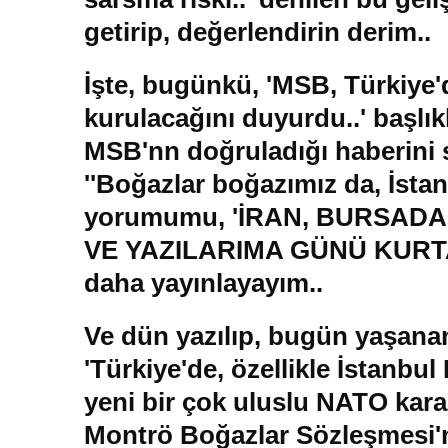
getirip, değerlendirin derim..
İşte, bugünkü, 'MSB, Türkiye'
kurulacağını duyurdu..' başlık
MSB'nn doğruladığı haberini s
''Boğazlar boğazımız da, İstanb
yorumumu, 'İRAN, BURSAD
VE YAZILARIMA GÜNÜ KURTARA
daha yayınlayayım..
Ve dün yazılıp, bugün yaşanan 
'Türkiye'de, özellikle İstanbu
yeni bir çok uluslu NATO karar
Montrö Boğazlar Sözleşmesi'n