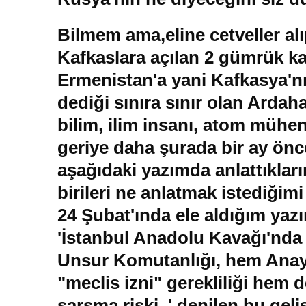
Bilmem ama,eline cetveller al
Kafkaslara açılan 2 gümrük ka
Ermenistan'a yani Kafkasya'nı
dediği sınıra sınır olan Arda
bilim, ilim insanı, atom mühen
geriye daha şurada bir ay önc
aşağıdaki yazımda anlattıklarım
birileri ne anlatmak istediğim
24 Şubat'ında ele aldığım yazı
'İstanbul Anadolu Kavağı'nda
Unsur Komutanlığı, hem Anay
"meclis izni" gerekliliği hem
sarsma riski..' denilen bu gel