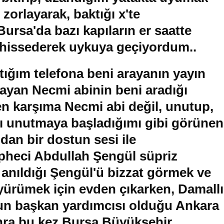
zorlayarak, baktığı x'te
rsa'da bazı kapıların er saatte
nı hissederek uykuya geçiyordum..
ığım telefona beni arayanın yayın
SON H
ayan Necmi abinin beni aradığı
n karşıma Necmi abi değil, unutup,
ı unutmaya başladığımı gibi görünen
'dan bir dostun sesi ile
cepheci Abdullah Şengül süpriz
nıldığı Şengül'ü bizzat görmek ve
yürümek için evden çıkarken, Damallı
n başkan yardımcısı olduğu Ankara
nra bu kez Bursa Büyükşehir