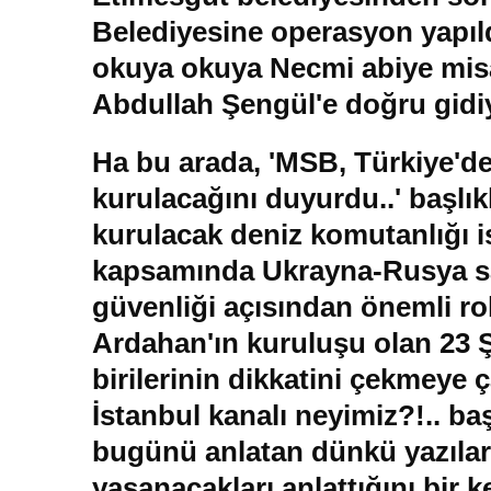
Belediyesine operasyon yapıld
okuya okuya Necmi abiye misaf
Abdullah Şengül'e doğru gid
Ha bu arada, 'MSB, Türkiye'de
kurulacağını duyurdu..' başlık
kurulacak deniz komutanlığı 
kapsamında Ukrayna-Rusya sav
güvenliği açısından önemli ro
Ardahan'ın kuruluşu olan 23 Ş
birilerinin dikkatini çekmeye 
İstanbul kanalı neyimiz?!.. baş
bugünü anlatan dünkü yazılar
yaşanacakları anlattığını bir