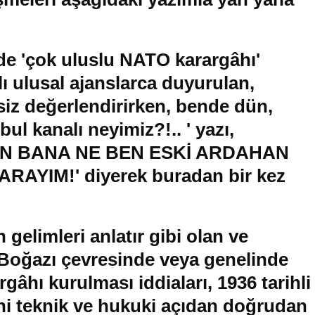
de 'çok uluslu NATO karargâhı'
lı ulusal ajanslarca duyurulan,
iz değerlendirirken, bende dün,
ul kanalı neyimiz?!.. ' yazı,
AN BANA NE BEN ESKİ ARDAHAN
YIM!' diyerek buradan bir kez
gelimleri anlatır gibi olan ve
l Boğazı çevresinde veya genelinde
gâhı kurulması iddiaları, 1936 tarihli
i teknik ve hukuki açıdan doğrudan