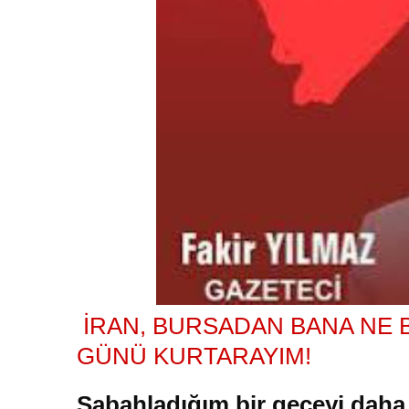
İRAN, BURSADAN BANA NE 
GÜNÜ KURTARAYIM!
Sabahladığım bir geceyi daha