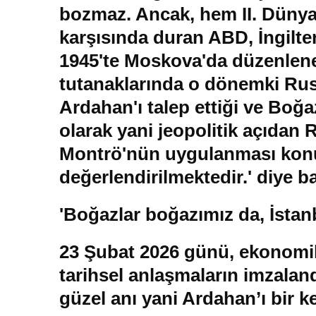
bozmaz. Ancak, hem II. Dünya 
karşısında duran ABD, İngilter
1945'te Moskova'da düzenlenen
tutanaklarında o dönemki Rus 
Ardahan'ı talep ettiği ve Boğaz
olarak yani jeopolitik açıdan R
Montrö'nün uygulanması konus
değerlendirilmektedir.' diye b
'Boğazlar boğazımız da, İstanb
23 Şubat 2026 günü, ekonomik,
tarihsel anlaşmaların imzalandı
güzel anı yani Ardahan’ı bir k