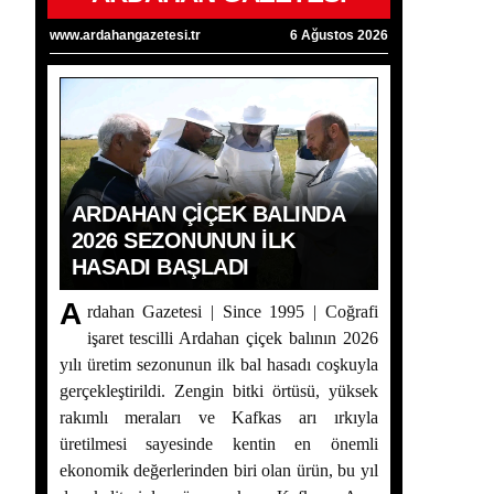
www.ardahangazetesi.tr
6 Ağustos 2026
ARDAHAN ÇIÇEK BALINDA
2026 SEZONUNUN İLK
HASADI BAŞLADI
A
rdahan Gazetesi | Since 1995 | Coğrafi
işaret tescilli Ardahan çiçek balının 2026
yılı üretim sezonunun ilk bal hasadı coşkuyla
gerçekleştirildi. Zengin bitki örtüsü, yüksek
Ardahan Çiçek Balında 2026 Sezonunun İlk
rakımlı meraları ve Kafkas arı ırkıyla
Hasadı Başladı
üretilmesi sayesinde kentin en önemli
ekonomik değerlerinden biri olan ürün, bu yıl
Yaşar Geler’in 5 Bölümlük Dev Yazı Dizisi