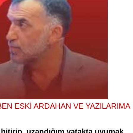
BEN ESKİ ARDAHAN VE YAZILARIMA
 bitirip, uzandığım yatakta uyumak