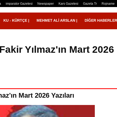
a
imparator Gazetesi
Newspaper
Kars Gazetesi
Gazeta Tr
Rojname
KU - KÜRTÇE |
MEHMET ALI ARSLAN |
DIĞER HABERLE
Fakir Yılmaz'ın Mart 2026
az'ın Mart 2026 Yazıları