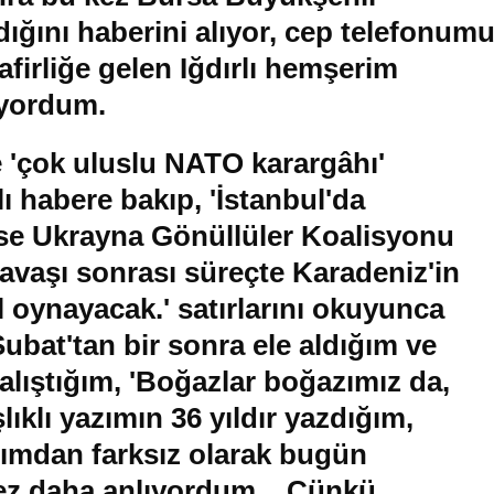
ığını haberini alıyor, cep telefonum
irliğe gelen Iğdırlı hemşerim
iyordum.
 'çok uluslu NATO karargâhı'
lı habere bakıp, 'İstanbul'da
ise Ukrayna Gönüllüler Koalisyonu
aşı sonrası süreçte Karadeniz'in
l oynayacak.' satırlarını okuyunca
ubat'tan bir sonra ele aldığım ve
çalıştığım, 'Boğazlar boğazımız da,
lıklı yazımın 36 yıldır yazdığım,
ımdan farksız olarak bugün
 kez daha anlıyordum.. Çünkü,