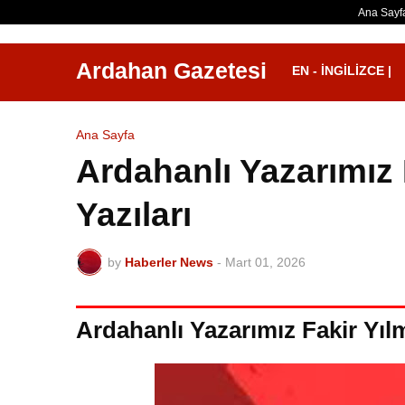
Ana Sayf
Ardahan Gazetesi
EN - İNGILIZCE |
Ana Sayfa
Ardahanlı Yazarımız 
Yazıları
by
Haberler News
-
Mart 01, 2026
Ardahanlı Yazarımız Fakir Yılm