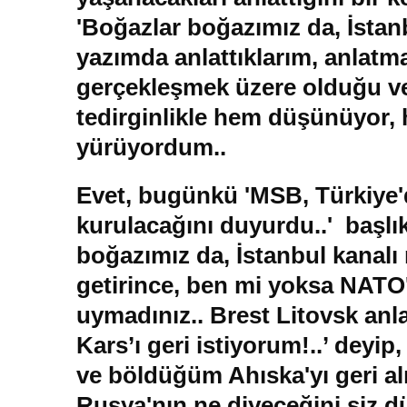
'Boğazlar boğazımız da, İstanb
yazımda anlattıklarım, anlatma
gerçekleşmek üzere olduğu ve 
tedirginlikle hem düşünüyor,
yürüyordum..
Evet, bugünkü 'MSB, Türkiye'
kurulacağını duyurdu..' başlık
boğazımız da, İstanbul kanalı 
getirince, ben mi yoksa NATO'
uymadınız.. Brest Litovsk an
Kars’ı geri istiyorum!..’ deyip,
ve böldüğüm Ahıska'yı geri a
Rusya'nın ne diyeceğini siz d