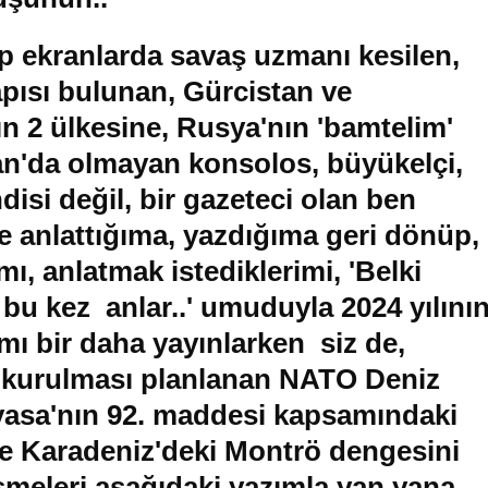
ıp ekranlarda savaş uzmanı kesilen,
pısı bulunan, Gürcistan ve
n 2 ülkesine, Rusya'nın 'bamtelim'
han'da olmayan konsolos, büyükelçi,
disi değil, bir gazeteci olan ben
e anlattığıma, yazdığıma geri dönüp,
ı, anlatmak istediklerimi, 'Belki
i bu kez anlar..' umuduyla 2024 yılını
mı bir daha yayınlarken siz de,
 kurulması planlanan NATO Deniz
asa'nın 92. maddesi kapsamındaki
 de Karadeniz'deki Montrö dengesini
işmeleri aşağıdaki yazımla yan yana