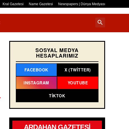
Kral Gazetesi
Name Gazetesi
Newspapers | Dünya Medyası
R
SOSYAL MEDYA
HESAPLARIMIZ
FACEBOOK
X (TWITTER)
INSTAGRAM
YOUTUBE
TIKTOK
ARDAHAN GAZETESİ