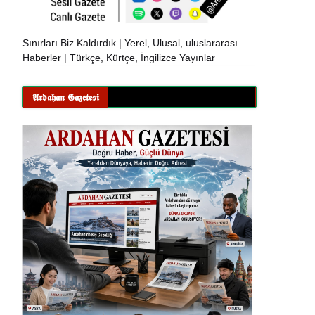
Sınırları Biz Kaldırdık | Yerel, Ulusal, uluslararası
Haberler | Türkçe, Kürtçe, İngilizce Yayınlar
𝕬𝖗𝖉𝖆𝖍𝖆𝖓 𝕲𝖆𝖟𝖊𝖙𝖊𝖘𝖎