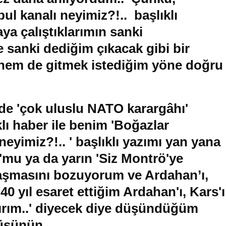
ul kanalı neyimiz?!.. başlıklı
ya çalıştıklarımın sanki
sanki dediğim çıkacak gibi bir
 hem de gitmek istediğim yöne doğru
de 'çok uluslu NATO karargâhı'
lı haber ile benim 'Boğazlar
neyimiz?!.. ' başlıklı yazımı yan yana
mu ya da yarın 'Siz Montrö'ye
laşmasını bozuyorum ve Ardahan’ı,
 40 yıl esaret ettiğim Ardahan'ı, Kars'ı
lırım..' diyecek diye düşündüğüm
üşünün..