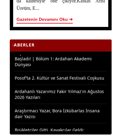
da kalitesiyle öne çıkıyor.Kafkas Arısı
Başladı! | Bölüm 2 - Ardahan Kültür ve
Üretim, E...
Turizm
Gazetenin Devamını Oku ➔
Ardahan Çiçek Balı İçin AB Tescilinde Sona
Doğru
Yaşar Geler’in 5 Bölümlük Dev Yazı Dizisi
ABERLER
Başladı! | Bölüm 1: Ardahan Akademi
Dünyası
Posof’ta 2. Kültür ve Sanat Festivali Coşkusu
Ardahanlı Yazarımız Fakir Yılmaz'ın Ağustos
2026 Yazıları
Araştırmacı Yazar, Bora İzkübarlas İnsana
dair Yazısı
Bisikletçiler Gitti, Kayakçılar Geldi:
Ardahan’da Spor Rüzgârı Esiyor