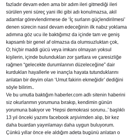
fazladır devam eden ama bir adım ileri gitmediği ileri
sürülen yeni süreç yani ilki gibi adı konulmazsa, akil
adamlar görevlendirmese de ‘İç surların güçlendirilmesi’
denen sürecin nasıl devam edeceğinin ilk nabız yoklama
adımına göz ucu ile baktığımız da içinde tam ve geniş
kapsamlı bir genel af olmazsa da olumsuzluktan çok,
O; hiçbir maddi gücü veya imkanı olmayan yoksul
kişilerin, içinde bulundukları zor şartlara ve çaresizliğe
rağmen “gelecekte durumlarının düzeleceğine” dair
kurdukları hayallerle ve inançla hayata tutunduklarını
anlatan bir deyim olan ‘Umut fakirin ekmeğidir’ dediğini
söyle bilirim..
Ve bu umutla baktığım haberler.com adlı sitenin haberini
siz okurlarımın yorumuna bırakıp, kendimin günün
yorumuna bakıyor ve ‘Hepsi demokrasi sorunu..’ başlıklı
13 yıl önceki yazımı facebook arşivimden alıp, bir kez
daha buardan yayınlamayı daha uygun buluyorum.
Çünkü yıllar önce ele aldığım adeta bugünü anlatan o