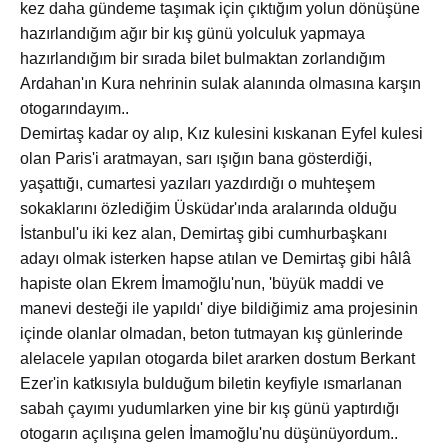
kez daha gündeme taşımak için çıktığım yolun dönüşüne
hazırlandığım ağır bir kış günü yolculuk yapmaya
hazırlandığım bir sırada bilet bulmaktan zorlandığım
Ardahan'ın Kura nehrinin sulak alanında olmasına karşın
otogarındayım..
Demirtaş kadar oy alıp, Kız kulesini kıskanan Eyfel kulesi
olan Paris'i aratmayan, sarı ışığın bana gösterdiği,
yaşattığı, cumartesi yazıları yazdırdığı o muhteşem
sokaklarını özlediğim Üsküdar'ında aralarında olduğu
İstanbul'u iki kez alan, Demirtaş gibi cumhurbaşkanı
adayı olmak isterken hapse atılan ve Demirtaş gibi hâlâ
hapiste olan Ekrem İmamoğlu'nun, 'büyük maddi ve
manevi desteği ile yapıldı' diye bildiğimiz ama projesinin
içinde olanlar olmadan, beton tutmayan kış günlerinde
alelacele yapılan otogarda bilet ararken dostum Berkant
Ezer'in katkısıyla bulduğum biletin keyfiyle ısmarlanan
sabah çayımı yudumlarken yine bir kış günü yaptırdığı
otogarın açılışına gelen İmamoğlu'nu düşünüyordum..