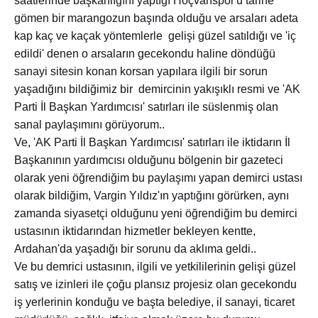
saatlerinde başkanlığını yaptığı Hoçvanspor'u tarihe
gömen bir marangozun başında olduğu ve arsaları adeta
kap kaç ve kaçak yöntemlerle gelişi güzel satıldığı ve 'iç
edildi' denen o arsaların gecekondu haline döndüğü
sanayi sitesin konan korsan yapılara ilgili bir sorun
yaşadığını bildiğimiz bir demircinin yakışıklı resmi ve 'AK
Parti İl Başkan Yardımcısı' satırları ile süslenmiş olan
sanal paylaşımını görüyorum..
Ve, 'AK Parti İl Başkan Yardımcısı' satırları ile iktidarın İl
Başkanının yardımcısı olduğunu bölgenin bir gazeteci
olarak yeni öğrendiğim bu paylaşımı yapan demirci ustası
olarak bildiğim, Vargin Yıldız'ın yaptığını görürken, aynı
zamanda siyasetçi olduğunu yeni öğrendiğim bu demirci
ustasının iktidarından hizmetler bekleyen kentte,
Ardahan'da yaşadığı bir sorunu da aklıma geldi..
Ve bu demrici ustasının, ilgili ve yetkililerinin gelişi güzel
satış ve izinleri ile çoğu plansız projesiz olan gecekondu
iş yerlerinin konduğu ve başta belediye, il sanayi, ticaret