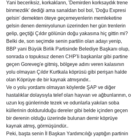
Yani beceriksiz, korkakların, 'Demirden korksaydık trene
binmezdik' dediği ama sanaldan bol bol, 'Doğu Expresi
gelsin' demekten öteye geçemeyenlerin memleketine
gelsin denen demiryolunun üzerinden her gün trenlerin
gelip, geçtiği Çıldır gölünün doğu yakasına hiç gittin mi?
Belki de, son seçimde senin partilin olan adayı yenip,
BBP yani Büyük Birlik Partisinde Belediye Başkanı olup,
sonrada o topuksuz denen CHP'li başkanlar gibi partine
geçen Goreveg'e gitmiş, bölgeye adını veren kalasının
yolu olmayan Çıldır Kurtkala köprüsü gibi perişan halde
olan Köprüye de bir kaynak atmışındır..
Ve o yolu yordamı olmayan köylerde ŞAP ve diğer
hastalıklar dolaysıyla telef olan hayvan ve ağbunlarının, o
uzun kış günlerinde tezek ve odunlarla yakılan soba
küllerinin doldurulduğu dereler gibi belde içinden geçen
bir derenin olduğu üzerinde bulunan demir köprüye
kaynak atmış, görmüşündür..
Peki, başta senin İl Başkan Yardımcılığı yaptığın partinin