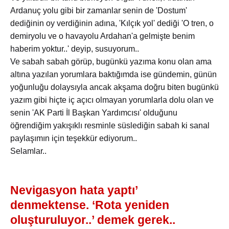
Ardanuç yolu gibi bir zamanlar senin de 'Dostum'
dediğinin oy verdiğinin adına, 'Kılçık yol' dediği 'O tren, o
demiryolu ve o havayolu Ardahan'a gelmişte benim
haberim yoktur..' deyip, susuyorum..
Ve sabah sabah görüp, bugünkü yazıma konu olan ama
altına yazılan yorumlara baktığımda ise gündemin, günün
yoğunluğu dolaysıyla ancak akşama doğru biten bugünkü
yazım gibi hiçte iç açıcı olmayan yorumlarla dolu olan ve
senin 'AK Parti İl Başkan Yardımcısı' olduğunu
öğrendiğim yakışıklı resminle süslediğin sabah ki sanal
paylaşımın için teşekkür ediyorum..
Selamlar..
Nevigasyon hata yaptı’
denmektense. ‘Rota yeniden
oluşturuluyor..’ demek gerek..