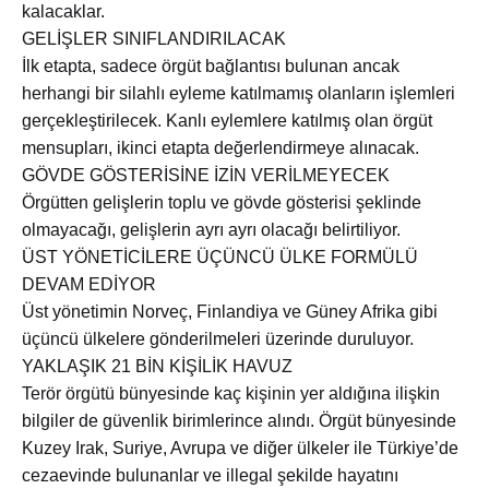
kalacaklar.
GELİŞLER SINIFLANDIRILACAK
İlk etapta, sadece örgüt bağlantısı bulunan ancak
herhangi bir silahlı eyleme katılmamış olanların işlemleri
gerçekleştirilecek. Kanlı eylemlere katılmış olan örgüt
mensupları, ikinci etapta değerlendirmeye alınacak.
GÖVDE GÖSTERİSİNE İZİN VERİLMEYECEK
Örgütten gelişlerin toplu ve gövde gösterisi şeklinde
olmayacağı, gelişlerin ayrı ayrı olacağı belirtiliyor.
ÜST YÖNETİCİLERE ÜÇÜNCÜ ÜLKE FORMÜLÜ
DEVAM EDİYOR
Üst yönetimin Norveç, Finlandiya ve Güney Afrika gibi
üçüncü ülkelere gönderilmeleri üzerinde duruluyor.
YAKLAŞIK 21 BİN KİŞİLİK HAVUZ
Terör örgütü bünyesinde kaç kişinin yer aldığına ilişkin
bilgiler de güvenlik birimlerince alındı. Örgüt bünyesinde
Kuzey Irak, Suriye, Avrupa ve diğer ülkeler ile Türkiye’de
cezaevinde bulunanlar ve illegal şekilde hayatını