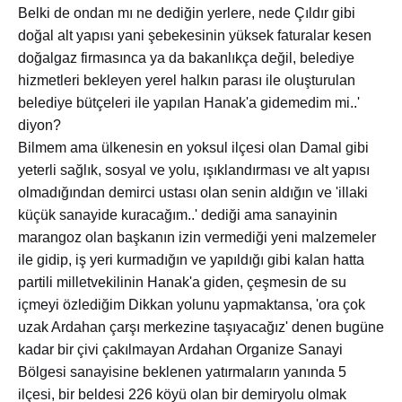
Belki de ondan mı ne dediğin yerlere, nede Çıldır gibi
doğal alt yapısı yani şebekesinin yüksek faturalar kesen
doğalgaz firmasınca ya da bakanlıkça değil, belediye
hizmetleri bekleyen yerel halkın parası ile oluşturulan
belediye bütçeleri ile yapılan Hanak'a gidemedim mi..'
diyon?
Bilmem ama ülkenesin en yoksul ilçesi olan Damal gibi
yeterli sağlık, sosyal ve yolu, ışıklandırması ve alt yapısı
olmadığından demirci ustası olan senin aldığın ve 'illaki
küçük sanayide kuracağım..' dediği ama sanayinin
marangoz olan başkanın izin vermediği yeni malzemeler
ile gidip, iş yeri kurmadığın ve yapıldığı gibi kalan hatta
partili milletvekilinin Hanak'a giden, çeşmesin de su
içmeyi özlediğim Dikkan yolunu yapmaktansa, 'ora çok
uzak Ardahan çarşı merkezine taşıyacağız' denen bugüne
kadar bir çivi çakılmayan Ardahan Organize Sanayi
Bölgesi sanayisine beklenen yatırmaların yanında 5
ilçesi, bir beldesi 226 köyü olan bir demiryolu olmak