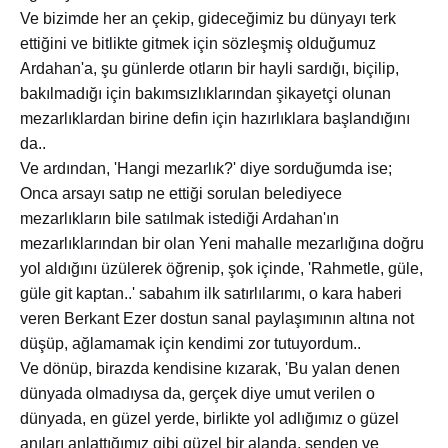
Ve bizimde her an çekip, gideceğimiz bu dünyayı terk
ettiğini ve bitlikte gitmek için sözleşmiş olduğumuz
Ardahan'a, şu günlerde otların bir hayli sardığı, biçilip,
bakılmadığı için bakımsızlıklarından şikayetçi olunan
mezarlıklardan birine defin için hazırlıklara başlandığını
da..
Ve ardından, 'Hangi mezarlık?' diye sorduğumda ise;
Onca arsayı satıp ne ettiği sorulan belediyece
mezarlıkların bile satılmak istediği Ardahan'ın
mezarlıklarından bir olan Yeni mahalle mezarlığına doğru
yol aldığını üzülerek öğrenip, şok içinde, 'Rahmetle, güle,
güle git kaptan..' sabahım ilk satırlılarımı, o kara haberi
veren Berkant Ezer dostun sanal paylaşımının altına not
düşüp, ağlamamak için kendimi zor tutuyordum..
Ve dönüp, birazda kendisine kızarak, 'Bu yalan denen
dünyada olmadıysa da, gerçek diye umut verilen o
dünyada, en güzel yerde, birlikte yol adlığımız o güzel
anıları anlattığımız gibi güzel bir alanda, senden ve