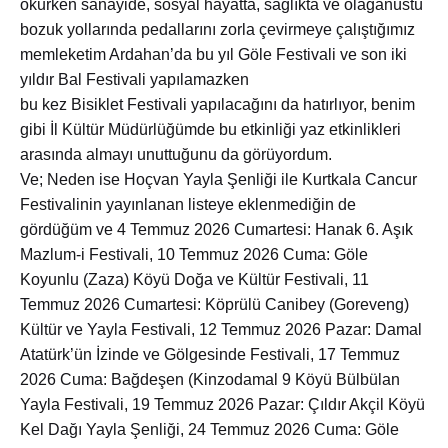
okurken sanayide, sosyal hayatta, sağlıkta ve olağanüstü
bozuk yollarında pedallarını zorla çevirmeye çalıştığımız
memleketim Ardahan’da bu yıl Göle Festivali ve son iki
yıldır Bal Festivali yapılamazken
bu kez Bisiklet Festivali yapılacağını da hatırlıyor, benim
gibi İl Kültür Müdürlüğümde bu etkinliği yaz etkinlikleri
arasında almayı unuttuğunu da görüyordum.
Ve; Neden ise Hoçvan Yayla Şenliği ile Kurtkala Cancur
Festivalinin yayınlanan listeye eklenmediğin de
gördüğüm ve 4 Temmuz 2026 Cumartesi: Hanak 6. Aşık
Mazlum-i Festivali, 10 Temmuz 2026 Cuma: Göle
Koyunlu (Zaza) Köyü Doğa ve Kültür Festivali, 11
Temmuz 2026 Cumartesi: Köprülü Canibey (Goreveng)
Kültür ve Yayla Festivali, 12 Temmuz 2026 Pazar: Damal
Atatürk’ün İzinde ve Gölgesinde Festivali, 17 Temmuz
2026 Cuma: Bağdeşen (Kinzodamal 9 Köyü Bülbülan
Yayla Festivali, 19 Temmuz 2026 Pazar: Çıldır Akçil Köyü
Kel Dağı Yayla Şenliği, 24 Temmuz 2026 Cuma: Göle