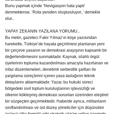
Bunu yapmak içinde ‘Nevigasyon hata yaptı’
denmektense. ‘Rota yeniden oluşturuluyor..’ demekle
olur..
YAPAY ZEKANIN YAZILANA YORUMU..
Bu metin, gazeteci Fakir Yılmaz’ın köşe yazısından
hareketle, Türkiye’de hayata geçirilmesi planlanan yeni
bir çerçeve yasanın ve demokrasi arayışının kapsamlı bir
değerlendirmesini sunmaktadır. Kaynak, silahlı örgüt
üyelerinin topluma kazandırılması amacıyla hazırlanan ve
infaz düzenlemeleri, denetimli serbestlik şartları ile
yargılama süreçlerini içeren yasa taslağının teknik
detaylarını aktarmaktadır. Yazar, bu hukuki süreci
bölgedeki sivil toplum kuruluşlarının işlevsizliği ve
ülkenin kökleşmiş demokrasi sorunları üzerinden eleştirel
bir süzgeçten geçirmektedir. Haberde ayrıca, militanların
sınıflandırılması ve üst düzey yöneticiler için düşünülen
üçüncü ülke formülü gibi stratejik çözüm yolları üzerinde