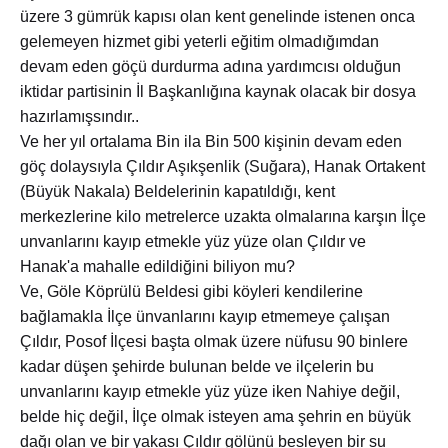
üzere 3 gümrük kapısı olan kent genelinde istenen onca
gelemeyen hizmet gibi yeterli eğitim olmadığımdan
devam eden göçü durdurma adına yardımcısı olduğun
iktidar partisinin İl Başkanlığına kaynak olacak bir dosya
hazırlamışsındır..
Ve her yıl ortalama Bin ila Bin 500 kişinin devam eden
göç dolaysıyla Çıldır Aşıkşenlik (Suğara), Hanak Ortakent
(Büyük Nakala) Beldelerinin kapatıldığı, kent
merkezlerine kilo metrelerce uzakta olmalarına karşın İlçe
unvanlarını kayıp etmekle yüz yüze olan Çıldır ve
Hanak'a mahalle edildiğini biliyon mu?
Ve, Göle Köprülü Beldesi gibi köyleri kendilerine
bağlamakla İlçe ünvanlarını kayıp etmemeye çalışan
Çıldır, Posof İlçesi başta olmak üzere nüfusu 90 binlere
kadar düşen şehirde bulunan belde ve ilçelerin bu
unvanlarını kayıp etmekle yüz yüze iken Nahiye değil,
belde hiç değil, İlçe olmak isteyen ama şehrin en büyük
dağı olan ve bir yakası Çıldır gölünü besleyen bir su