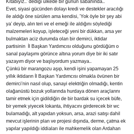
Kitabıyız..' dediği ülkede bir günün sabahında..
Evet, siyasi gücünden dolayı kredi ve destekler aracılığı
ile aldığı öne sürülen ama kendisi, 'Yok öyle bir şey abi
ya' deyip, alın teri ve el emeği ile aldığını söylediği
malzemeleri koyup, işleteceği yeni bir dükkan, arsa yer
bulmaktan aciz durumda olan bir demirci, iktidar
partisinin İl Başkan Yardımcısı olduğunu gördüğüm o
sanal paylaşımı görünce altına yorum diye bir iki satır
yazayım diyor ve başlıyordum yazmaya..
Çünkü bir marangozu aşıp, kendi işini yapamayan 25
yıllık iktidarın İl Başkan Yardımcısı olmakla övünen bir
demirci'nin nasıl olup, sanayi elektriğin olmadığı, kentin
olağanüstü bozuk yollarında hurdaya dönen araçlarını
tamir etmek için gidildiğin de bir bardak su içecek büfe,
bir yemek yiyecek lokanta, ihtiyacını girderecek bir wc
bulamadığı, alt yapıdan yoksun, arsa, arazi satışı dahil
mevcut işlerinin plan ve projesi dışında, derme, çatma ek
yapılar yapıldığı iddiaları ile mahkemelik olan Ardahan