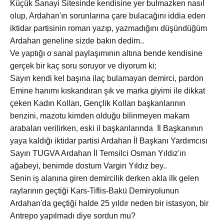
Küçük Sanayi Sitesinde kendisine yer bulmazken nasıl
olup, Ardahan'ın sorunlarına çare bulacağını iddia eden
iktidar partisinin roman yazıp, yazmadığını düşündüğüm
Ardahan geneline sizde bakın dedim..
Ve yaptığı o sanal paylaşımının altına bende kendisine
gerçek bir kaç soru soruyor ve diyorum ki;
Sayın kendi kel başına ilaç bulamayan demirci, pardon
Emine hanımı kıskandıran şık ve marka giyimi ile dikkat
çeken Kadın Kolları, Gençlik Kolları başkanlarının
benzini, mazotu kimden olduğu bilinmeyen makam
arabaları verilirken, eski il başkanlarında İl Başkanının
yaya kaldığı iktidar partisi Ardahan İl Başkanı Yardımcısı
Sayın TUGVA Ardahan İl Temsilci Osman Yıldız'ın
ağabeyi, benimde dostum Vargin Yıldız bey..
Senin iş alanına giren demircilik derken akla ilk gelen
raylarının geçtiği Kars-Tiflis-Bakü Demiryolunun
Ardahan'da geçtiği halde 25 yıldır neden bir istasyon, bir
Antrepo yapılmadı diye sordun mu?