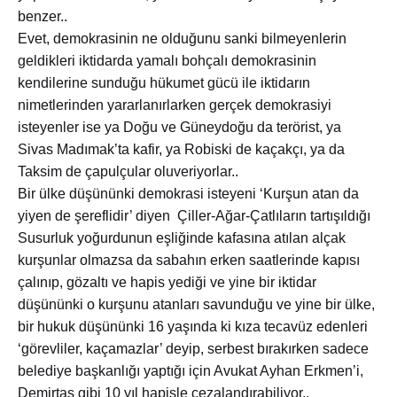
benzer..
Evet, demokrasinin ne olduğunu sanki bilmeyenlerin
geldikleri iktidarda yamalı bohçalı demokrasinin
kendilerine sunduğu hükumet gücü ile iktidarın
nimetlerinden yararlanırlarken gerçek demokrasiyi
isteyenler ise ya Doğu ve Güneydoğu da terörist, ya
Sivas Madımak’ta kafir, ya Robiski de kaçakçı, ya da
Taksim de çapulçular oluveriyorlar..
Bir ülke düşününki demokrasi isteyeni ‘Kurşun atan da
yiyen de şereflidir’ diyen Çiller-Ağar-Çatlıların tartışıldığı
Susurluk yoğurdunun eşliğinde kafasına atılan alçak
kurşunlar olmazsa da sabahın erken saatlerinde kapısı
çalınıp, gözaltı ve hapis yediği ve yine bir iktidar
düşününki o kurşunu atanları savunduğu ve yine bir ülke,
bir hukuk düşününki 16 yaşında ki kıza tecavüz edenleri
‘görevliler, kaçamazlar’ deyip, serbest bırakırken sadece
belediye başkanlığı yaptığı için Avukat Ayhan Erkmen’i,
Demirtaş gibi 10 yıl hapisle cezalandırabiliyor..