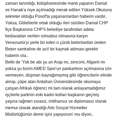
zaman tanındığı, kütüphanesinde mantı yapanın Damal
ve Hanak'a niye açılmadığı merak edilen Yüksek Okuluna
sekreter olduğu Posof'ta yaşananlardan haberin vardır..
Yoksa, Gölelilerle ortak olduğu ileri sürülen Damal CHP
İlçe Başkanına CHP'li belediye tarafından adeta
bedavadan verilen ruhsatsız olmasına karşın
Venezuela'yı yerle bir eden o çürük betonlardan üreten
Beton santraline de acil bir kaynak atılması gerekir
haberin ola..
Belki de 'Yok be abi şu an Arap mı, zencimi, Afganlı mı
yoksa şu bizim AMED Spor'un pankartının açılmasına izin
vermeyen, düşman bayrağımıymış gibi öğrencilerin elinde
alınıp, çöpe atan Ardahan Üniversitesinde okumaya
çalışan Afrikalı öğrenci mi tam olarak anlayamadığımız
işçilerle partinin eski kadın kolları başkanın geçmiş
yaşına rağmen sıvasız, imtihansız ve diplomasız olarak
memur olarak atandığı Aile Sosyal Hizmetler
Müdürlüğünün demir işini yapıyorum' mu diyon..