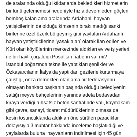
de aralarında olduğu iktidarlarda bekledikleri hizmetlerin
bir türlü gelememesi nedeniyle hızla devem eden göçten
bomboş kalan ama aralarında Ardahanlı hayvan
yetişicilerinin de olduğu kimsenin bırakılmadığı sanki
birilerine özel özerk bölgeymiş gibi yaylaları Ardahanlı
hayvan yetiştiricilerine 'yasak alan' olarak ilan edilen ve
Kürt olan köylülerinin merkezinde aldıkları ev ve iş yerleri
ile bir hayli çoğaldığı Posof'tan haberin var mı?
İstanbul boğazında tekne ile yaptıkları şenlikler ve
Özkaşarcılanın İtalya'da yaptıkları gezilerle kurtarmaya
çalıştığı, onca dernekleri olan ama bir federasyonu
olmayan bankacı başkanın başında olduğu belediyenin
sattığı meyve bahçelerinin yanında adeta bedavadan
kiraya verdiği ruhsatsız beton santralinde vali, kaymakam
gibi çevre, sanayi, ticaret müdürlüklerinin olmasa da
kesin tosuncuklarıda aldıkları öne sürülen paracıklar
dolayısıyla 3 muhtar hakkında inceleme başlatıldığı ve
yaylalarda buluna hayvanların indirilmesi için 45 gün