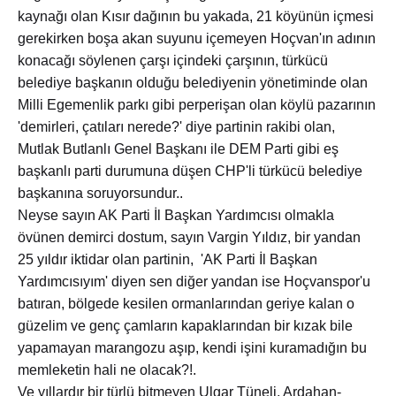
kaynağı olan Kısır dağının bu yakada, 21 köyünün içmesi
gerekirken boşa akan suyunu içemeyen Hoçvan'ın adının
konacağı söylenen çarşı içindeki çarşının, türkücü
belediye başkanın olduğu belediyenin yönetiminde olan
Milli Egemenlik parkı gibi perperişan olan köylü pazarının
'demirleri, çatıları nerede?' diye partinin rakibi olan,
Mutlak Butlanlı Genel Başkanı ile DEM Parti gibi eş
başkanlı parti durumuna düşen CHP'li türkücü belediye
başkanına soruyorsundur..
Neyse sayın AK Parti İl Başkan Yardımcısı olmakla
övünen demirci dostum, sayın Vargin Yıldız, bir yandan
25 yıldır iktidar olan partinin, 'AK Parti İl Başkan
Yardımcısıyım' diyen sen diğer yandan ise Hoçvanspor'u
batıran, bölgede kesilen ormanlarından geriye kalan o
güzelim ve genç çamların kapaklarından bir kızak bile
yapamayan marangozu aşıp, kendi işini kuramadığın bu
memleketin hali ne olacak?!.
Ve yıllardır bir türlü bitmeyen Ulgar Tüneli, Ardahan-