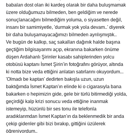
babaları dost olan iki kardeş olarak bir daha buluşmamak
üzere olduğumuzu bilmeden, ben geldiğim ve nerede
sonuçlanacağını bilmediğim yoluma, o siyasetten değil,
insanı bir samimiyetle, 'durmak yok yola devam..' diyerek
bir daha buluşamayacağımızı bilmeden ayrılışmıştık..
Ve bugün de kalkıp, saç sakalları dağınık halde başına
geçtiğim bilgisayarımı açıp, ekranına bakarken önüme
düşen Ardahanlı Şirinler kasabı sahiplerinden yolcu
otobüsü kaptanı İsmet Şirin'in fotoğrafını görüyor, altında
ki notta bize veda ettiğini anlatan satırlarını okuyordum...
'Olmadı be kaptan' dedirten bakışla uzun, uzun
baktığımda İsmet Kaptan'ın elinde ki o cigarasıyla bana
bakarken o hepimizin gide, gele bir türlü bitirmediği yolda,
geçirdiği kalp krizi sonucu veda ettiğine inanmak
istemeyip, hüzünlü bir ses tonu ile telefonla
aradıklarımdan İsmet Kaptan'ın da beklenmedik bir anda
çekip gidenler gibi bizi bırakıp, gittiğini üzülerek
öğreniyordum..