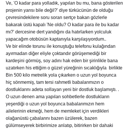
Ve, 'O kadar para yolladık, yapılan bu mu, bana gösterilen
projenin yarısı bile değil?' diye türkücünün de olduğu
çevresindekilere soru soran sertçe bakan gözlerle
bakarak üstü kapalı 'Ne oldu? O kadar para ile bu kadar
mı?' dercesine dert yandığını da hatırlarken yolculuk
yapacağım otobüsün kaptanıyla karşılaşıyordum..
Ve bir elinde torunu ile konuştuğu telefonu kulağından
ayırmadan diğer eliyle çoktandır görüşemediği bir
kardeşini görmüş, soy adını hak eden bir şirinlikle bana
uzatırken his ettiğim o güzel yüreğinin sıcaklığıyla birlikte
Bin 500 kilo metrelik yola çıkarken o uzun yol boyunca
hiç sönmemiş, tam tersi rahmetli babalarımızın o
dostluklarını adeta sollayan yeni bir dostluk başlamıştı. .
O uzun denen ama yapılan sohbetlerle dostlukların
yeşerdiği o uzun yol boyunca babalarımızın hem
ailelerinin ekmeği, hem de memleket için verdikleri
olağanüstü çabalarını bazen üzülerek, bazen
gülümseyerek birbirimize anlatıp, bitirirken bir dahaki