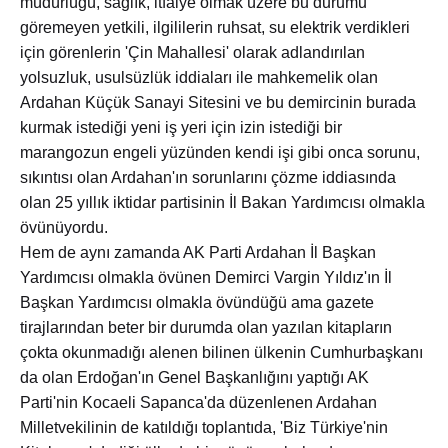
müdürlüğü, sağlık, itfaiye olmak üzere bu durumu
göremeyen yetkili, ilgililerin ruhsat, su elektrik verdikleri
için görenlerin 'Çin Mahallesi' olarak adlandırılan
yolsuzluk, usulsüzlük iddiaları ile mahkemelik olan
Ardahan Küçük Sanayi Sitesini ve bu demircinin burada
kurmak istediği yeni iş yeri için izin istediği bir
marangozun engeli yüzünden kendi işi gibi onca sorunu,
sıkıntısı olan Ardahan'ın sorunlarını çözme iddiasında
olan 25 yıllık iktidar partisinin İl Bakan Yardımcısı olmakla
övünüyordu.
Hem de aynı zamanda AK Parti Ardahan İl Başkan
Yardımcısı olmakla övünen Demirci Vargin Yıldız'ın İl
Başkan Yardımcısı olmakla övündüğü ama gazete
tirajlarından beter bir durumda olan yazılan kitapların
çokta okunmadığı alenen bilinen ülkenin Cumhurbaşkanı
da olan Erdoğan'ın Genel Başkanlığını yaptığı AK
Parti'nin Kocaeli Sapanca'da düzenlenen Ardahan
Milletvekilinin de katıldığı toplantıda, 'Biz Türkiye'nin