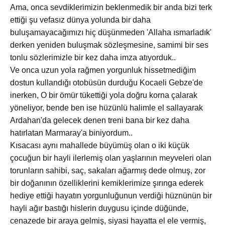
Ama, onca sevdiklerimizin beklenmedik bir anda bizi terk
ettiği şu vefasız dünya yolunda bir daha
buluşamayacağımızı hiç düşünmeden 'Allaha ısmarladık'
derken yeniden buluşmak sözleşmesine, samimi bir ses
tonlu sözlerimizle bir kez daha imza atıyorduk..
Ve onca uzun yola rağmen yorgunluk hissetmediğim
dostun kullandığı otobüsün durduğu Kocaeli Gebze'de
inerken, O bir ömür tükettiği yola doğru korna çalarak
yöneliyor, bende ben ise hüzünlü halimle el sallayarak
Ardahan'da gelecek denen treni bana bir kez daha
hatırlatan Marmaray'a biniyordum..
Kısacası aynı mahallede büyümüş olan o iki küçük
çocuğun bir hayli ilerlemiş olan yaşlarının meyveleri olan
torunların sahibi, saç, sakaları ağarmış dede olmuş, zor
bir doğanının özelliklerini kemiklerimize şırınga ederek
hediye ettiği hayatın yorgunluğunun verdiği hüznünün bir
hayli ağır bastığı hislerin duygusu içinde düğünde,
cenazede bir araya gelmiş, siyasi hayatta el ele vermiş,