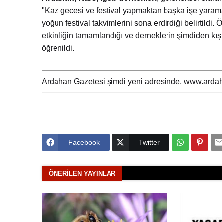
"Kaz gecesi ve festival yapmaktan başka işe yarama
yoğun festival takvimlerini sona erdirdiği belirtild
etkinliğin tamamlandığı ve derneklerin şimdiden k
öğrenildi.
Ardahan Gazetesi şimdi yeni adresinde, www.ardah
Facebook
Twitter
ÖNERILEN YAYINLAR