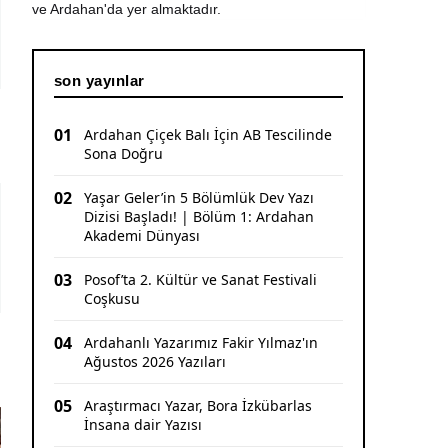
ve Ardahan'da yer almaktadır.
CHP Ardahan'da Sürpriz Karar: İl Başkanı
Yunus Dündar ve Yönetimi Görevden Alındı
son yayınlar
01
Ardahan Çiçek Balı İçin AB Tescilinde
Sona Doğru
02
Yaşar Geler’in 5 Bölümlük Dev Yazı
Dizisi Başladı! | Bölüm 1: Ardahan
Akademi Dünyası
03
Posof’ta 2. Kültür ve Sanat Festivali
Coşkusu
04
Ardahanlı Yazarımız Fakir Yılmaz'ın
Ağustos 2026 Yazıları
05
Araştırmacı Yazar, Bora İzkübarlas
İnsana dair Yazısı