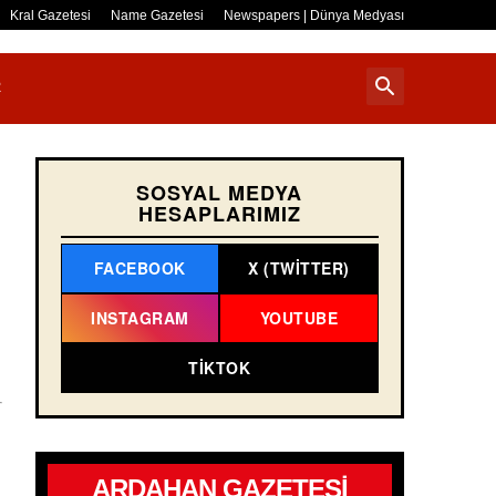
Kral Gazetesi
Name Gazetesi
Newspapers | Dünya Medyası
R
SOSYAL MEDYA
HESAPLARIMIZ
FACEBOOK
X (TWITTER)
INSTAGRAM
YOUTUBE
TIKTOK
ARDAHAN GAZETESİ