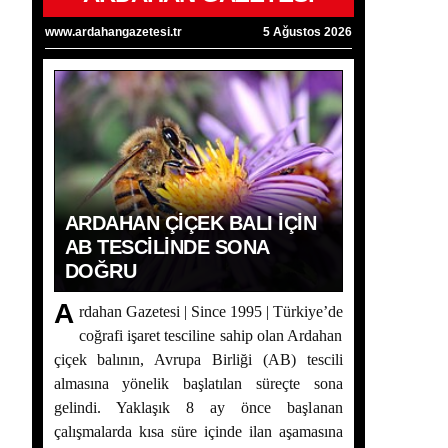
www.ardahangazetesi.tr
5 Ağustos 2026
ARDAHAN ÇIÇEK BALI İÇIN
AB TESCILINDE SONA
DOĞRU
A
rdahan Gazetesi | Since 1995 | Türkiye’de
coğrafi işaret tesciline sahip olan Ardahan
çiçek balının, Avrupa Birliği (AB) tescili
almasına yönelik başlatılan süreçte sona
gelindi. Yaklaşık 8 ay önce başlanan
çalışmalarda kısa süre içinde ilan aşamasına