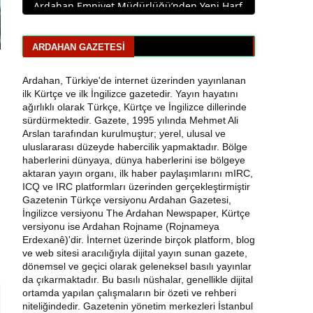
Ardahan Belediye Başkanı Faruk Demir ve
Meclis Üyeleri CHP’den İstifa Etti
ARDAHAN GAZETESI
Yaşar Geler'den Bölge Analizi: Ardahan ve
Kars'ta Son Durum
Ardahan, Türkiye'de internet üzerinden yayınlanan
ilk Kürtçe ve ilk İngilizce gazetedir. Yayın hayatını
ağırlıklı olarak Türkçe, Kürtçe ve İngilizce dillerinde
Bir Parti İşte Böyle Bitirilir
sürdürmektedir. Gazete, 1995 yılında Mehmet Ali
Arslan tarafından kurulmuştur; yerel, ulusal ve
CHP Çıldır İl Genel Meclis Üyesi Gökhan
uluslararası düzeyde habercilik yapmaktadır. Bölge
Sözbir Tutuklandı
haberlerini dünyaya, dünya haberlerini ise bölgeye
aktaran yayın organı, ilk haber paylaşımlarını mIRC,
Ardahan'da Traktör Devrildi: Sürücü
ICQ ve IRC platformları üzerinden gerçekleştirmiştir
Yaralandı
Gazetenin Türkçe versiyonu Ardahan Gazetesi,
İngilizce versiyonu The Ardahan Newspaper, Kürtçe
versiyonu ise Ardahan Rojname (Rojnameya
Uluslararası Badminton Turnuvasında
Erdexanê)'dir. İnternet üzerinde birçok platform, blog
Erzincanlı Sporculardan Büyük Başarı: 3
ve web sitesi aracılığıyla dijital yayın sunan gazete,
Altın, 1 Gümüş Madalya
dönemsel ve geçici olarak geleneksel basılı yayınlar
da çıkarmaktadır. Bu basılı nüshalar, genellikle dijital
Çıldır Gölü Yelken Yarışlarına Ev Sahipliği
ortamda yapılan çalışmaların bir özeti ve rehberi
Yaptı
niteliğindedir. Gazetenin yönetim merkezleri İstanbul