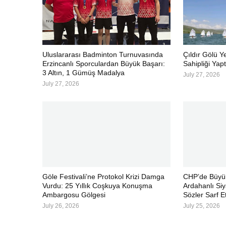
Uluslararası Badminton Turnuvasında
Çıldır Gölü Y
Erzincanlı Sporculardan Büyük Başarı:
Sahipliği Yapt
3 Altın, 1 Gümüş Madalya
July 27, 2026
July 27, 2026
Göle Festivali’ne Protokol Krizi Damga
CHP’de Büyük
Vurdu: 25 Yıllık Coşkuya Konuşma
Ardahanlı Siy
Ambargosu Gölgesi
Sözler Sarf Et
July 26, 2026
July 25, 2026