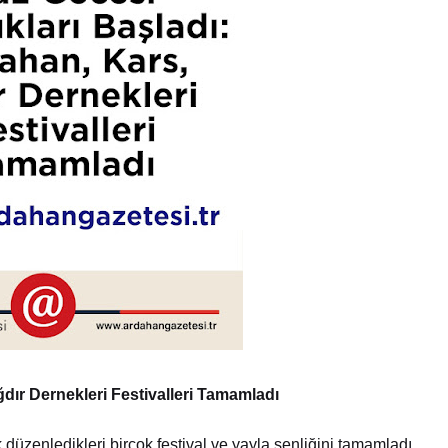
ğdır Dernekleri Festivalleri Tamamladı
 düzenledikleri birçok festival ve yayla şenliğini tamamladı.