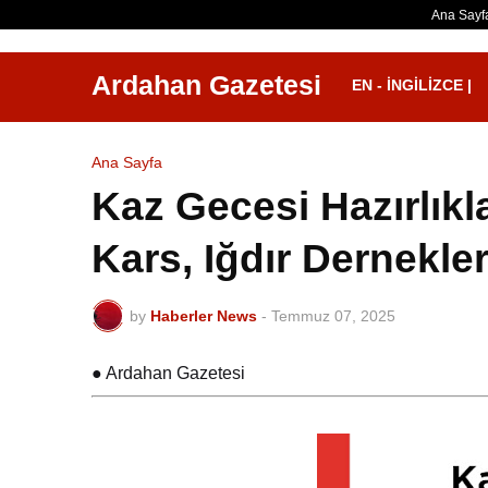
Ana Sayf
Ardahan Gazetesi
EN - İNGILIZCE |
Ana Sayfa
Kaz Gecesi Hazırlıkl
Kars, Iğdır Dernekler
by
Haberler News
-
Temmuz 07, 2025
● Ardahan Gazetesi