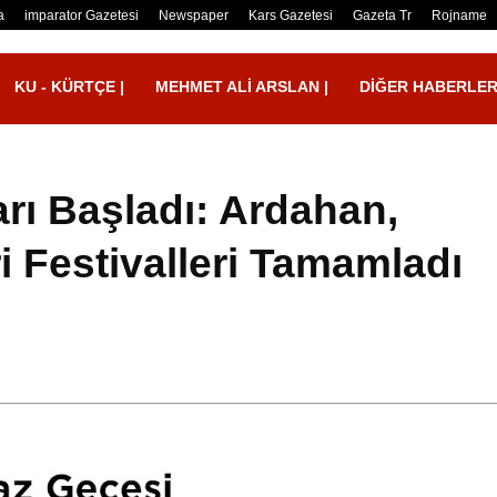
a
imparator Gazetesi
Newspaper
Kars Gazetesi
Gazeta Tr
Rojname
KU - KÜRTÇE |
MEHMET ALI ARSLAN |
DIĞER HABERLE
arı Başladı: Ardahan,
i Festivalleri Tamamladı