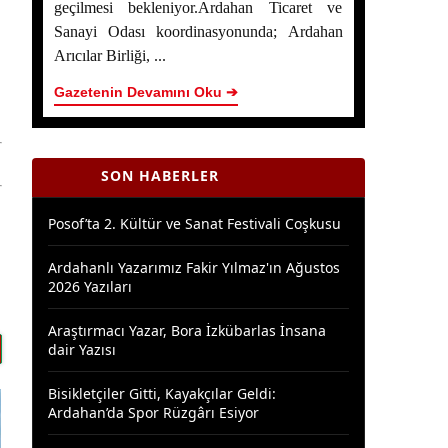
geçilmesi bekleniyor.Ardahan Ticaret ve
Sanayi Odası koordinasyonunda; Ardahan
Ardahan Çiçek Balı İçin AB Tescilinde Sona
Arıcılar Birliği, ...
Doğru
Gazetenin Devamını Oku ➔
Yaşar Geler’in 5 Bölümlük Dev Yazı Dizisi
Başladı! | Bölüm 1: Ardahan Akademi
Dünyası
SON HABERLER
Posof’ta 2. Kültür ve Sanat Festivali Coşkusu
Ardahanlı Yazarımız Fakir Yılmaz'ın Ağustos
2026 Yazıları
Araştırmacı Yazar, Bora İzkübarlas İnsana
dair Yazısı
Bisikletçiler Gitti, Kayakçılar Geldi:
Ardahan’da Spor Rüzgârı Esiyor
Ardahan Emniyet Müdürlüğü’nden Yeni Harf
Grubu Plaka Duyurusu