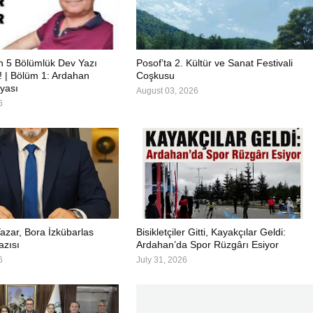
in 5 Bölümlük Dev Yazı
Posof’ta 2. Kültür ve Sanat Festivali
ı! | Bölüm 1: Ardahan
Coşkusu
yası
August 03, 2026
6
azar, Bora İzkübarlas
Bisikletçiler Gitti, Kayakçılar Geldi:
azısı
Ardahan’da Spor Rüzgârı Esiyor
6
July 31, 2026