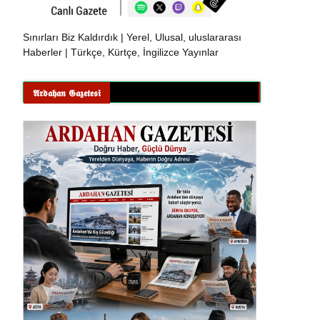
Sınırları Biz Kaldırdık | Yerel, Ulusal, uluslararası
Haberler | Türkçe, Kürtçe, İngilizce Yayınlar
𝕬𝖗𝖉𝖆𝖍𝖆𝖓 𝕲𝖆𝖟𝖊𝖙𝖊𝖘𝖎