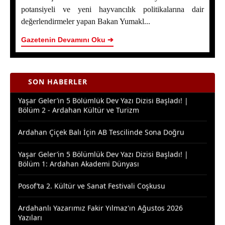
Program Dışında Kaldı
potansiyeli ve yeni hayvancılık politikalarına dair
değerlendirmeler yapan Bakan Yumakl...
ERZİNCAN İL ÖZEL İDARESİ SPOR KULÜBÜ AIR
BADMINTON’DA TÜRKİYE ŞAMPİYONU OLDU
Gazetenin Devamını Oku ➔
Ardahan Çiçek Balında 2026 Sezonunun İlk Hasadı
Başladı
SON HABERLER
Yaşar Geler’in 5 Bölümlük Dev Yazı Dizisi Başladı! |
Bölüm 2 - Ardahan Kültür ve Turizm
Ardahan Çiçek Balı İçin AB Tescilinde Sona Doğru
Yaşar Geler’in 5 Bölümlük Dev Yazı Dizisi Başladı! |
Bölüm 1: Ardahan Akademi Dünyası
Posof’ta 2. Kültür ve Sanat Festivali Coşkusu
Ardahanlı Yazarımız Fakir Yılmaz'ın Ağustos 2026
Yazıları