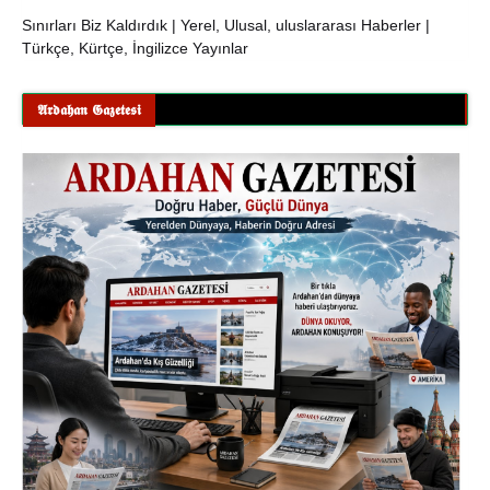
Sınırları Biz Kaldırdık | Yerel, Ulusal, uluslararası Haberler |
Türkçe, Kürtçe, İngilizce Yayınlar
𝕬𝖗𝖉𝖆𝖍𝖆𝖓 𝕲𝖆𝖟𝖊𝖙𝖊𝖘𝖎