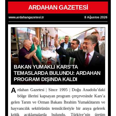
ARDAHAN GAZETESİ
www.ardahangazetesi.tr
8 Ağustos 2026
BAKAN YUMAKLI KARS’TA
TEMASLARDA BULUNDU: ARDAHAN
PROGRAM DIŞINDA KALDI
A
rdahan Gazetesi | Since 1995 | Doğu Anadolu’daki
bölge illerini kapsayan program çerçevesinde Kars’a
gelen Tarım ve Orman Bakanı İbrahim Yumaklıtarım ve
hayvancılık sektörünün temsilcileriyle bir araya gelerek
Bakan Yumaklı Kars’ta Temaslarda Bulundu: Ardahan
kritik açıklamalarda bulundu. Türkiye’nin üretim