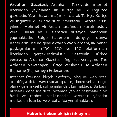
Ardahan Gazetesi;
Ardahan, Türkiye'de internet
üzerinden yayınlanan ilk Kürtçe ve ilk İngilizce
gazetedir. Yayın hayatını ağırlıklı olarak Türkçe, Kürtçe
ve İngilizce dillerinde sürdürmektedir. Gazete, 1995
yılında Mehmet Ali Arslan tarafından kurulmuştur;
yerel, ulusal ve uluslararası düzeyde habercilik
yapmaktadır. Bölge haberlerini dünyaya, dünya
haberlerini ise bölgeye aktaran yayın organı, ilk haber
paylaşımlarını mIRC, ICQ ve IRC platformları
üzerinden gerçekleştirmiştir. Gazetenin Türkçe
versiyonu Ardahan Gazetesi, İngilizce versiyonu The
Ardahan Newspaper, Kürtçe versiyonu ise Ardahan
Rojname (Rojnameya Erdexanê)'dir.
İnternet üzerinde birçok platform, blog ve web sitesi
aracılığıyla dijital yayın sunan gazete, dönemsel ve geçici
olarak geleneksel basılı yayınlar da çıkarmaktadır. Bu basılı
nüshalar, genellikle dijital ortamda yapılan çalışmaların bir
özeti ve rehberi niteliğindedir. Gazetenin yönetim
merkezleri İstanbul ve Ardahan'da yer almaktadır.
Haberleri okumak için tıklayın »