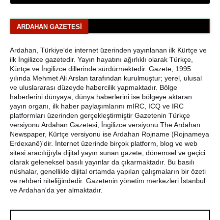
Araştırmacı Yazar, Bora İzkübarlas İnsana dair Yazısı
Bisikletçiler Gitti, Kayakçılar Geldi: Ardahan’da Spor
ARDAHAN GAZETESI
Rüzgârı Esiyor
Ardahan, Türkiye'de internet üzerinden yayınlanan ilk Kürtçe ve
Ardahan Emniyet Müdürlüğü’nden Yeni Harf Grubu
ilk İngilizce gazetedir. Yayın hayatını ağırlıklı olarak Türkçe,
Plaka Duyurusu
Kürtçe ve İngilizce dillerinde sürdürmektedir. Gazete, 1995
yılında Mehmet Ali Arslan tarafından kurulmuştur; yerel, ulusal
Ardahan Belediye Başkanı Faruk Demir ve Meclis
ve uluslararası düzeyde habercilik yapmaktadır. Bölge
Üyeleri CHP’den İstifa Etti
haberlerini dünyaya, dünya haberlerini ise bölgeye aktaran
yayın organı, ilk haber paylaşımlarını mIRC, ICQ ve IRC
Yaşar Geler'den Bölge Analizi: Ardahan ve Kars'ta Son
platformları üzerinden gerçekleştirmiştir Gazetenin Türkçe
Durum
versiyonu Ardahan Gazetesi, İngilizce versiyonu The Ardahan
Newspaper, Kürtçe versiyonu ise Ardahan Rojname (Rojnameya
Erdexanê)'dir. İnternet üzerinde birçok platform, blog ve web
Bir Parti İşte Böyle Bitirilir
sitesi aracılığıyla dijital yayın sunan gazete, dönemsel ve geçici
olarak geleneksel basılı yayınlar da çıkarmaktadır. Bu basılı
CHP Çıldır İl Genel Meclis Üyesi Gökhan Sözbir
nüshalar, genellikle dijital ortamda yapılan çalışmaların bir özeti
Tutuklandı
ve rehberi niteliğindedir. Gazetenin yönetim merkezleri İstanbul
ve Ardahan'da yer almaktadır.