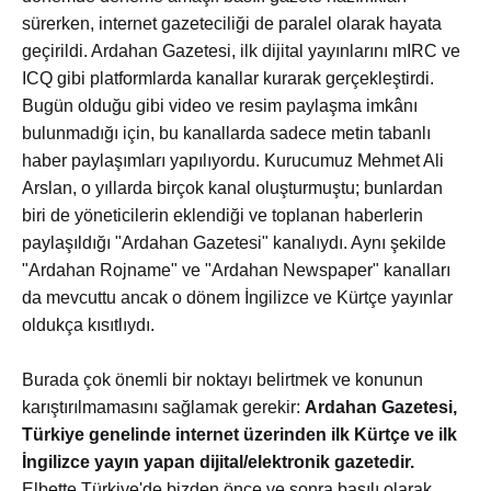
sürerken, internet gazeteciliği de paralel olarak hayata
geçirildi. Ardahan Gazetesi, ilk dijital yayınlarını mIRC ve
ICQ gibi platformlarda kanallar kurarak gerçekleştirdi.
Bugün olduğu gibi video ve resim paylaşma imkânı
bulunmadığı için, bu kanallarda sadece metin tabanlı
haber paylaşımları yapılıyordu. Kurucumuz Mehmet Ali
Arslan, o yıllarda birçok kanal oluşturmuştu; bunlardan
biri de yöneticilerin eklendiği ve toplanan haberlerin
paylaşıldığı "Ardahan Gazetesi" kanalıydı. Aynı şekilde
"Ardahan Rojname" ve "Ardahan Newspaper" kanalları
da mevcuttu ancak o dönem İngilizce ve Kürtçe yayınlar
oldukça kısıtlıydı.
Burada çok önemli bir noktayı belirtmek ve konunun
karıştırılmamasını sağlamak gerekir:
Ardahan Gazetesi,
Türkiye genelinde internet üzerinden ilk Kürtçe ve ilk
İngilizce yayın yapan dijital/elektronik gazetedir.
Elbette Türkiye'de bizden önce ve sonra basılı olarak