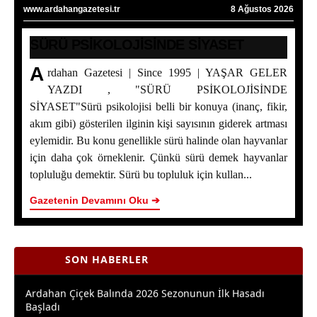
www.ardahangazetesi.tr
8 Ağustos 2026
SÜRÜ PSİKOLOJİSİNDE SİYASET
A
rdahan Gazetesi | Since 1995 | YAŞAR GELER
YAZDI , "SÜRÜ PSİKOLOJİSİNDE
SİYASET"Sürü psikolojisi belli bir konuya (inanç, fikir,
akım gibi) gösterilen ilginin kişi sayısının giderek artması
eylemidir. Bu konu genellikle sürü halinde olan hayvanlar
SÜRÜ PSİKOLOJİSİNDE SİYASET
için daha çok örneklenir. Çünkü sürü demek hayvanlar
topluluğu demektir. Sürü bu topluluk için kullan...
Bakan Yumaklı Kars’ta Temaslarda Bulundu: Ardahan
Program Dışında Kaldı
Gazetenin Devamını Oku ➔
ERZİNCAN İL ÖZEL İDARESİ SPOR KULÜBÜ AIR
BADMINTON’DA TÜRKİYE ŞAMPİYONU OLDU
SON HABERLER
Ardahan Çiçek Balında 2026 Sezonunun İlk Hasadı
Başladı
Yaşar Geler’in 5 Bölümlük Dev Yazı Dizisi Başladı! |