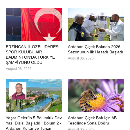
ERZİNCAN İL ÖZEL İDARESİ
Ardahan Çiçek Balında 2026
SPOR KULÜBÜ AIR
Sezonunun İlk Hasadı Başladı
BADMINTON’DA TÜRKİYE
August 06, 2026
ŞAMPİYONU OLDU
August 08, 2026
Yaşar Geler’in 5 Bölümlük Dev
Ardahan Çiçek Balı İçin AB
Yazı Dizisi Başladı! | Bölüm 2 -
Tescilinde Sona Doğru
Ardahan Kültür ve Turizm
August 05, 2026