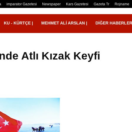
a
imparator Gazetesi
Newspaper
Kars Gazetesi
Gazeta Tr
Rojname
KU - KÜRTÇE |
MEHMET ALI ARSLAN |
DIĞER HABERLE
nde Atlı Kızak Keyfi