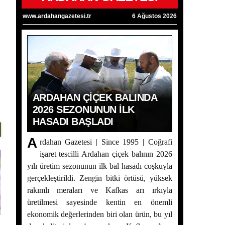
www.ardahangazetesi.tr
6 Ağustos 2026
Ardahan Çiçek Balında 2026 Sezonunun İlk
Hasadı Başladı
ARDAHAN ÇIÇEK BALINDA
Yaşar Geler’in 5 Bölümlük Dev Yazı Dizisi
2026 SEZONUNUN İLK
Başladı! | Bölüm 2 - Ardahan Kültür ve
HASADI BAŞLADI
Turizm
A
rdahan Gazetesi | Since 1995 | Coğrafi
Ardahan Çiçek Balı İçin AB Tescilinde Sona
Doğru
işaret tescilli Ardahan çiçek balının 2026
yılı üretim sezonunun ilk bal hasadı coşkuyla
Yaşar Geler’in 5 Bölümlük Dev Yazı Dizisi
gerçekleştirildi. Zengin bitki örtüsü, yüksek
Başladı! | Bölüm 1: Ardahan Akademi
rakımlı meraları ve Kafkas arı ırkıyla
Dünyası
üretilmesi sayesinde kentin en önemli
ekonomik değerlerinden biri olan ürün, bu yıl
Posof’ta 2. Kültür ve Sanat Festivali Coşkusu