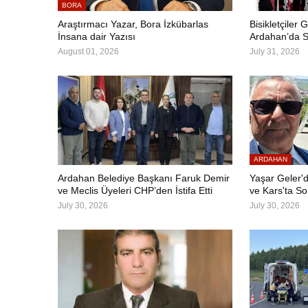
BORA
Araştırmacı Yazar, Bora İzkübarlas
Bisikletçiler G
İnsana dair Yazısı
Ardahan’da S
August 01, 2026
July 31, 2026
ARDAHAN
Ardahan Belediye Başkanı Faruk Demir
Yaşar Geler'd
ve Meclis Üyeleri CHP’den İstifa Etti
ve Kars'ta S
July 30, 2026
July 30, 2026