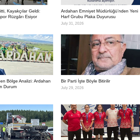
itti, Kayakçılar Geldi:
Ardahan Emniyet Müdürlüğü’nden Yeni
por Rüzgârı Esiyor
Harf Grubu Plaka Duyurusu
July 31, 2026
en Bölge Analizi: Ardahan
Bir Parti İşte Böyle Bitirilir
on Durum
July 29, 2026