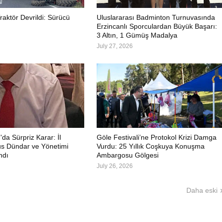
aktör Devrildi: Sürücü
Uluslararası Badminton Turnuvasında
Erzincanlı Sporculardan Büyük Başarı:
3 Altın, 1 Gümüş Madalya
July 27, 2026
a Sürpriz Karar: İl
Göle Festivali’ne Protokol Krizi Damga
s Dündar ve Yönetimi
Vurdu: 25 Yıllık Coşkuya Konuşma
ndı
Ambargosu Gölgesi
July 26, 2026
Daha eski