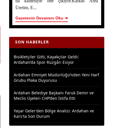
da kalitesiyle öne çıkıyor.Kafkas Arısı
Üretim, E...
Ardahanlı Yazarımız Fakir Yılmaz'ın Ağustos
2026 Yazıları
Gazetenin Devamını Oku ➔
Araştırmacı Yazar, Bora İzkübarlas İnsana
dair Yazısı
ON HABERLER
Bisikletçiler Gitti, Kayakçılar Geldi:
Ardahan’da Spor Rüzgârı Esiyor
Ardahan Emniyet Müdürlüğü’nden Yeni Harf
Grubu Plaka Duyurusu
Ardahan Belediye Başkanı Faruk Demir ve
Meclis Üyeleri CHP’den İstifa Etti
Yaşar Geler'den Bölge Analizi: Ardahan ve
Kars'ta Son Durum
Bir Parti İşte Böyle Bitirilir