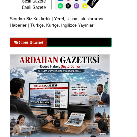
Sınırları Biz Kaldırdık | Yerel, Ulusal, uluslararası
Haberler | Türkçe, Kürtçe, İngilizce Yayınlar
𝕬𝖗𝖉𝖆𝖍𝖆𝖓 𝕲𝖆𝖟𝖊𝖙𝖊𝖘𝖎