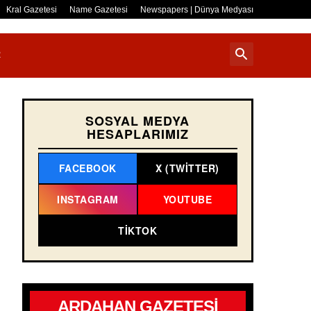
Kral Gazetesi
Name Gazetesi
Newspapers | Dünya Medyası
R
SOSYAL MEDYA
HESAPLARIMIZ
FACEBOOK
X (TWITTER)
INSTAGRAM
YOUTUBE
TIKTOK
ARDAHAN GAZETESİ