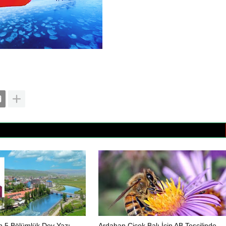
in 5 Bölümlük Dev Yazı
Ardahan Çiçek Balı İçin AB Tescilinde