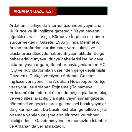
CHP Çıldır İl Genel Meclis Üyesi Gökhan
Sözbir Tutuklandı
ARDAHAN GAZETESI
Ardahan'da Traktör Devrildi: Sürücü
Yaralandı
Ardahan, Türkiye'de internet üzerinden yayınlanan
ilk Kürtçe ve ilk İngilizce gazetedir. Yayın hayatını
ağırlıklı olarak Türkçe, Kürtçe ve İngilizce dillerinde
Uluslararası Badminton Turnuvasında
sürdürmektedir. Gazete, 1995 yılında Mehmet Ali
Erzincanlı Sporculardan Büyük Başarı: 3
Arslan tarafından kurulmuştur; yerel, ulusal ve
Altın, 1 Gümüş Madalya
uluslararası düzeyde habercilik yapmaktadır. Bölge
haberlerini dünyaya, dünya haberlerini ise bölgeye
aktaran yayın organı, ilk haber paylaşımlarını mIRC,
ICQ ve IRC platformları üzerinden gerçekleştirmiştir
Gazetenin Türkçe versiyonu Ardahan Gazetesi,
İngilizce versiyonu The Ardahan Newspaper, Kürtçe
versiyonu ise Ardahan Rojname (Rojnameya
Erdexanê)'dir. İnternet üzerinde birçok platform, blog
ve web sitesi aracılığıyla dijital yayın sunan gazete,
dönemsel ve geçici olarak geleneksel basılı yayınlar
da çıkarmaktadır. Bu basılı nüshalar, genellikle dijital
ortamda yapılan çalışmaların bir özeti ve rehberi
niteliğindedir. Gazetenin yönetim merkezleri İstanbul
ve Ardahan'da yer almaktadır.