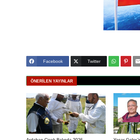
Facebook
Twitter
ÖNERILEN YAYINLAR
Ardahan Çiçek Balında 2026
Yaşar Geler’