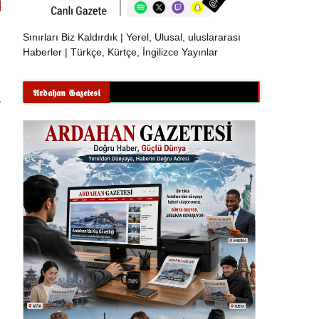
Sınırları Biz Kaldırdık | Yerel, Ulusal, uluslararası
Haberler | Türkçe, Kürtçe, İngilizce Yayınlar
𝕬𝖗𝖉𝖆𝖍𝖆𝖓 𝕲𝖆𝖟𝖊𝖙𝖊𝖘𝖎