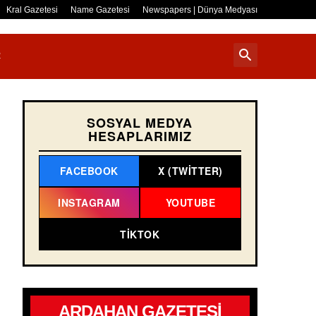
Kral Gazetesi
Name Gazetesi
Newspapers | Dünya Medyası
R
SOSYAL MEDYA
HESAPLARIMIZ
FACEBOOK
X (TWITTER)
INSTAGRAM
YOUTUBE
TIKTOK
ARDAHAN GAZETESİ