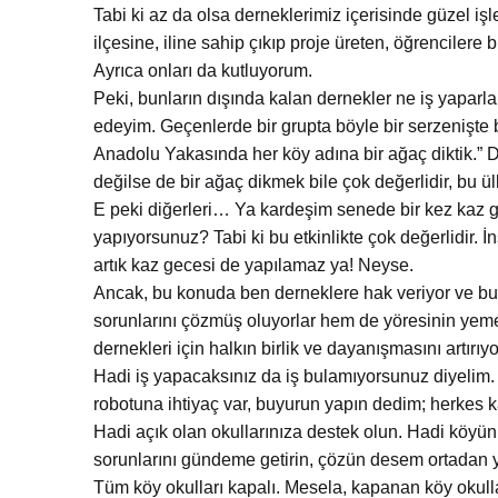
Tabi ki az da olsa derneklerimiz içerisinde güzel iş
ilçesine, iline sahip çıkıp proje üreten, öğrencilere
Ayrıca onları da kutluyorum.
Peki, bunların dışında kalan dernekler ne iş yaparla
edeyim. Geçenlerde bir grupta böyle bir serzenişte
Anadolu Yakasında her köy adına bir ağaç diktik.” Di
değilse de bir ağaç dikmek bile çok değerlidir, bu ü
E peki diğerleri… Ya kardeşim senede bir kez kaz ge
yapıyorsunuz? Tabi ki bu etkinlikte çok değerlidir. İn
artık kaz gecesi de yapılamaz ya! Neyse.
Ancak, bu konuda ben derneklere hak veriyor ve b
sorunlarını çözmüş oluyorlar hem de yöresinin yemek,
dernekleri için halkın birlik ve dayanışmasını artırıy
Hadi iş yapacaksınız da iş bulamıyorsunuz diyelim. 
robotuna ihtiyaç var, buyurun yapın dedim; herkes 
Hadi açık olan okullarınıza destek olun. Hadi köyü
sorunlarını gündeme getirin, çözün desem ortadan 
Tüm köy okulları kapalı. Mesela, kapanan köy okulla