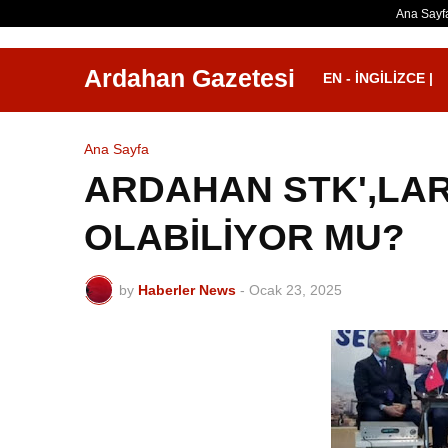
Ana Sayf
Ardahan Gazetesi
EN - İNGILIZCE |
Ana Sayfa
ARDAHAN STK',LAR
OLABİLİYOR MU?
by
Haberler News
-
Ocak 23, 2025