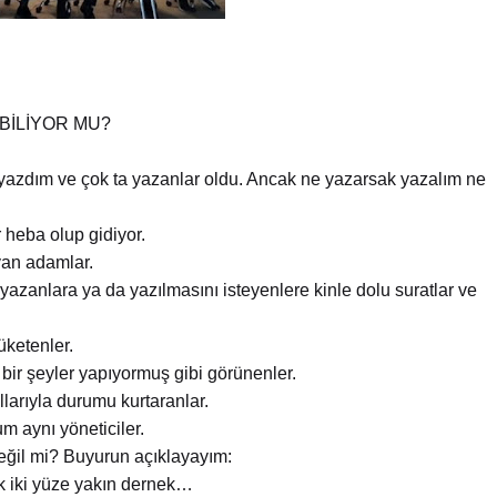
BİLİYOR MU?
r yazdım ve çok ta yazanlar oldu. Ancak ne yazarsak yazalım ne
r heba olup gidiyor.
yan adamlar.
yazanlara ya da yazılmasını isteyenlere kinle dolu suratlar ve
üketenler.
bir şeyler yapıyormuş gibi görünenler.
ollarıyla durumu kurtaranlar.
 aynı yöneticiler.
eğil mi? Buyurun açıklayayım:
ık iki yüze yakın dernek…