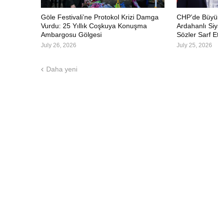
Göle Festivali’ne Protokol Krizi Damga
CHP’de Büyük
Vurdu: 25 Yıllık Coşkuya Konuşma
Ardahanlı Siy
Ambargosu Gölgesi
Sözler Sarf Et
July 26, 2026
July 25, 2026
Daha yeni