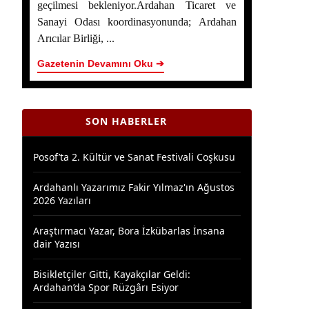
geçilmesi bekleniyor.Ardahan Ticaret ve
Sanayi Odası koordinasyonunda; Ardahan
Ardahan Çiçek Balı İçin AB Tescilinde Sona
Arıcılar Birliği, ...
Doğru
Gazetenin Devamını Oku ➔
Yaşar Geler’in 5 Bölümlük Dev Yazı Dizisi
Başladı! | Bölüm 1: Ardahan Akademi
Dünyası
SON HABERLER
Posof’ta 2. Kültür ve Sanat Festivali Coşkusu
Ardahanlı Yazarımız Fakir Yılmaz'ın Ağustos
2026 Yazıları
Araştırmacı Yazar, Bora İzkübarlas İnsana
dair Yazısı
Bisikletçiler Gitti, Kayakçılar Geldi:
Ardahan’da Spor Rüzgârı Esiyor
Ardahan Emniyet Müdürlüğü’nden Yeni Harf
Grubu Plaka Duyurusu