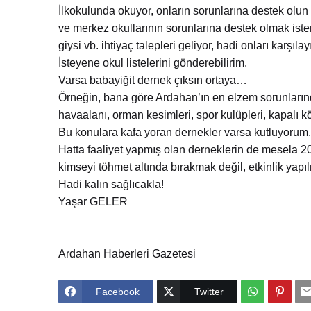
İlkokulunda okuyor, onların sorunlarına destek olun
ve merkez okullarının sorunlarına destek olmak ister
giysi vb. ihtiyaç talepleri geliyor, hadi onları karşıla
İsteyene okul listelerini gönderebilirim.
Varsa babayiğit dernek çıksın ortaya…
Örneğin, bana göre Ardahan’ın en elzem sorunlarından
havaalanı, orman kesimleri, spor kulüpleri, kapalı kö
Bu konulara kafa yoran dernekler varsa kutluyorum.
Hatta faaliyet yapmış olan derneklerin de mesela 202
kimseyi töhmet altında bırakmak değil, etkinlik yapı
Hadi kalın sağlıcakla!
Yaşar GELER
Ardahan Haberleri Gazetesi
Facebook
Twitter