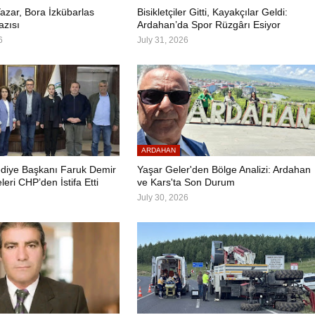
azar, Bora İzkübarlas
Bisikletçiler Gitti, Kayakçılar Geldi:
azısı
Ardahan’da Spor Rüzgârı Esiyor
6
July 31, 2026
ARDAHAN
diye Başkanı Faruk Demir
Yaşar Geler'den Bölge Analizi: Ardahan
leri CHP’den İstifa Etti
ve Kars'ta Son Durum
July 30, 2026