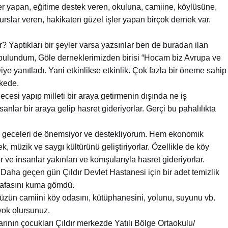
ler yapan, eğitime destek veren, okuluna, camiine, köylüsüne,
 burslar veren, hakikaten güzel işler yapan birçok dernek var.
r? Yaptıkları bir şeyler varsa yazsınlar ben de buradan ilan
 bulundum, Göle derneklerimizden birisi “Hocam biz Avrupa ve
ye yanıtladı. Yani etkinlikse etkinlik. Çok fazla bir öneme sahip
lkede.
cesi yapıp milleti bir araya getirmenin dışında ne iş
sanlar bir araya gelip hasret gideriyorlar. Gerçi bu pahalılıkta
u geceleri de önemsiyor ve destekliyorum. Hem ekonomik
 müzik ve saygı kültürünü geliştiriyorlar. Özellikle de köy
or ve insanlar yakınları ve komşularıyla hasret gideriyorlar.
Daha geçen gün Çıldır Devlet Hastanesi için bir adet temizlik
kafasını kuma gömdü.
nüzün camiini köy odasını, kütüphanesini, yolunu, suyunu vb.
yok olursunuz.
rının çocukları Çıldır merkezde Yatılı Bölge Ortaokulu/