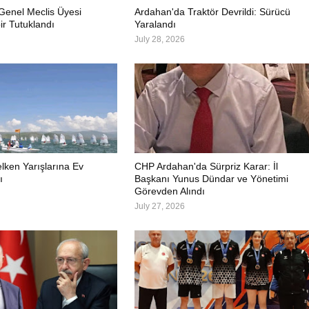
 Genel Meclis Üyesi
Ardahan'da Traktör Devrildi: Sürücü
r Tutuklandı
Yaralandı
July 28, 2026
elken Yarışlarına Ev
CHP Ardahan'da Sürpriz Karar: İl
ı
Başkanı Yunus Dündar ve Yönetimi
Görevden Alındı
July 27, 2026