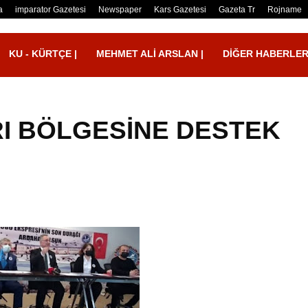
a
imparator Gazetesi
Newspaper
Kars Gazetesi
Gazeta Tr
Rojname
KU - KÜRTÇE |
MEHMET ALI ARSLAN |
DIĞER HABERLE
I BÖLGESİNE DESTEK