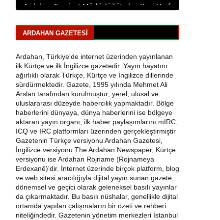
Ardahan Belediye Başkanı Faruk Demir ve
Meclis Üyeleri CHP’den İstifa Etti
ARDAHAN GAZETESI
Yaşar Geler'den Bölge Analizi: Ardahan ve
Kars'ta Son Durum
Ardahan, Türkiye'de internet üzerinden yayınlanan
ilk Kürtçe ve ilk İngilizce gazetedir. Yayın hayatını
ağırlıklı olarak Türkçe, Kürtçe ve İngilizce dillerinde
Bir Parti İşte Böyle Bitirilir
sürdürmektedir. Gazete, 1995 yılında Mehmet Ali
Arslan tarafından kurulmuştur; yerel, ulusal ve
CHP Çıldır İl Genel Meclis Üyesi Gökhan
uluslararası düzeyde habercilik yapmaktadır. Bölge
Sözbir Tutuklandı
haberlerini dünyaya, dünya haberlerini ise bölgeye
aktaran yayın organı, ilk haber paylaşımlarını mIRC,
Ardahan'da Traktör Devrildi: Sürücü
ICQ ve IRC platformları üzerinden gerçekleştirmiştir
Yaralandı
Gazetenin Türkçe versiyonu Ardahan Gazetesi,
İngilizce versiyonu The Ardahan Newspaper, Kürtçe
versiyonu ise Ardahan Rojname (Rojnameya
Uluslararası Badminton Turnuvasında
Erdexanê)'dir. İnternet üzerinde birçok platform, blog
Erzincanlı Sporculardan Büyük Başarı: 3
ve web sitesi aracılığıyla dijital yayın sunan gazete,
Altın, 1 Gümüş Madalya
dönemsel ve geçici olarak geleneksel basılı yayınlar
da çıkarmaktadır. Bu basılı nüshalar, genellikle dijital
Çıldır Gölü Yelken Yarışlarına Ev Sahipliği
ortamda yapılan çalışmaların bir özeti ve rehberi
Yaptı
niteliğindedir. Gazetenin yönetim merkezleri İstanbul