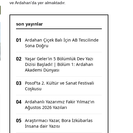
ve Ardahan'da yer almaktadır.
CHP Ardahan'da Sürpriz Karar: İl Başkanı
Yunus Dündar ve Yönetimi Görevden Alındı
son yayınlar
01
Ardahan Çiçek Balı İçin AB Tescilinde
Sona Doğru
02
Yaşar Geler’in 5 Bölümlük Dev Yazı
Dizisi Başladı! | Bölüm 1: Ardahan
Akademi Dünyası
03
Posof’ta 2. Kültür ve Sanat Festivali
Coşkusu
04
Ardahanlı Yazarımız Fakir Yılmaz'ın
Ağustos 2026 Yazıları
05
Araştırmacı Yazar, Bora İzkübarlas
İnsana dair Yazısı