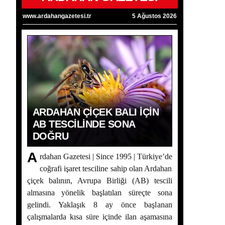
www.ardahangazetesi.tr
5 Ağustos 2026
ARDAHAN ÇIÇEK BALI İÇIN
AB TESCILINDE SONA
DOĞRU
A
rdahan Gazetesi | Since 1995 | Türkiye’de
coğrafi işaret tesciline sahip olan Ardahan
çiçek balının, Avrupa Birliği (AB) tescili
almasına yönelik başlatılan süreçte sona
gelindi. Yaklaşık 8 ay önce başlanan
çalışmalarda kısa süre içinde ilan aşamasına