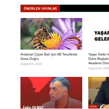
ÖNERILEN YAYINLAR
Ardahan Çiçek Balı İçin AB Tescilinde
Yaşar Geler’
Sona Doğru
Dizisi Başlad
Akademi Dün
August 05, 2026
August 04, 202
BORA