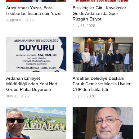
Araştırmacı Yazar, Bora
Bisikletçiler Gitti, Kayakçılar
İzkübarlas İnsana dair Yazısı
Geldi: Ardahan’da Spor
Rüzgârı Esiyor
August 01, 2026
July 31, 2026
Ardahan Emniyet
Ardahan Belediye Başkanı
Müdürlüğü’nden Yeni Harf
Faruk Demir ve Meclis Üyeleri
Grubu Plaka Duyurusu
CHP’den İstifa Etti
July 31, 2026
July 30, 2026