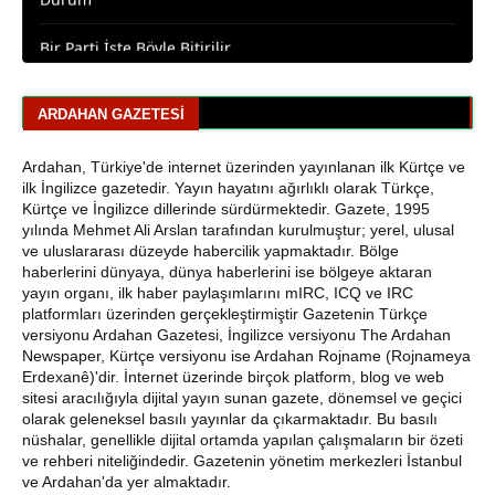
Bir Parti İşte Böyle Bitirilir
CHP Çıldır İl Genel Meclis Üyesi Gökhan Sözbir
Tutuklandı
ARDAHAN GAZETESI
Ardahan'da Traktör Devrildi: Sürücü Yaralandı
Ardahan, Türkiye'de internet üzerinden yayınlanan ilk Kürtçe ve
Uluslararası Badminton Turnuvasında Erzincanlı
ilk İngilizce gazetedir. Yayın hayatını ağırlıklı olarak Türkçe,
Sporculardan Büyük Başarı: 3 Altın, 1 Gümüş Madalya
Kürtçe ve İngilizce dillerinde sürdürmektedir. Gazete, 1995
yılında Mehmet Ali Arslan tarafından kurulmuştur; yerel, ulusal
Çıldır Gölü Yelken Yarışlarına Ev Sahipliği Yaptı
ve uluslararası düzeyde habercilik yapmaktadır. Bölge
haberlerini dünyaya, dünya haberlerini ise bölgeye aktaran
yayın organı, ilk haber paylaşımlarını mIRC, ICQ ve IRC
CHP Ardahan'da Sürpriz Karar: İl Başkanı Yunus Dündar
platformları üzerinden gerçekleştirmiştir Gazetenin Türkçe
ve Yönetimi Görevden Alındı
versiyonu Ardahan Gazetesi, İngilizce versiyonu The Ardahan
Newspaper, Kürtçe versiyonu ise Ardahan Rojname (Rojnameya
Erdexanê)'dir. İnternet üzerinde birçok platform, blog ve web
sitesi aracılığıyla dijital yayın sunan gazete, dönemsel ve geçici
olarak geleneksel basılı yayınlar da çıkarmaktadır. Bu basılı
nüshalar, genellikle dijital ortamda yapılan çalışmaların bir özeti
ve rehberi niteliğindedir. Gazetenin yönetim merkezleri İstanbul
ve Ardahan'da yer almaktadır.