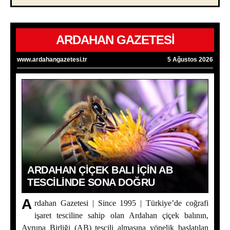
ARDAHAN GAZETESİ
www.ardahangazetesi.tr
5 Ağustos 2026
ARDAHAN ÇIÇEK BALI İÇIN AB
TESCILINDE SONA DOĞRU
A
rdahan Gazetesi | Since 1995 | Türkiye’de coğrafi
Ardahan Çiçek Balı İçin AB Tescilinde Sona Doğru
işaret tesciline sahip olan Ardahan çiçek balının,
Yaşar Geler’in 5 Bölümlük Dev Yazı Dizisi Başladı! |
Avrupa Birliği (AB) tescili almasına yönelik başlatılan