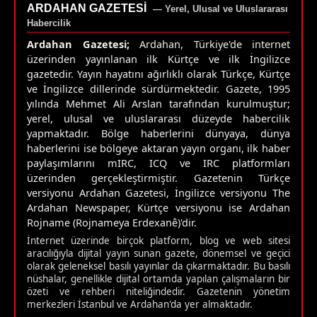
ARDAHAN GAZETESI
— Yerel, Ulusal ve Uluslararası
Habercilik
Ardahan Gazetesi;
Ardahan, Türkiye'de internet
üzerinden yayınlanan ilk Kürtçe ve ilk İngilizce
gazetedir. Yayın hayatını ağırlıklı olarak Türkçe, Kürtçe
ve İngilizce dillerinde sürdürmektedir. Gazete, 1995
yılında Mehmet Ali Arslan tarafından kurulmuştur;
yerel, ulusal ve uluslararası düzeyde habercilik
yapmaktadır. Bölge haberlerini dünyaya, dünya
haberlerini ise bölgeye aktaran yayın organı, ilk haber
paylaşımlarını mIRC, ICQ ve IRC platformları
üzerinden gerçekleştirmiştir. Gazetenin Türkçe
versiyonu Ardahan Gazetesi, İngilizce versiyonu The
Ardahan Newspaper, Kürtçe versiyonu ise Ardahan
Rojname (Rojnameya Erdexanê)'dir.
İnternet üzerinde birçok platform, blog ve web sitesi
aracılığıyla dijital yayın sunan gazete, dönemsel ve geçici
olarak geleneksel basılı yayınlar da çıkarmaktadır. Bu basılı
nüshalar, genellikle dijital ortamda yapılan çalışmaların bir
özeti ve rehberi niteliğindedir. Gazetenin yönetim
merkezleri İstanbul ve Ardahan'da yer almaktadır.