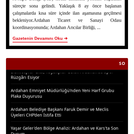
Bölüm 1: Ardahan Akademi Dünyası
süreçte sona gelindi. Yaklaşık 8 ay önce başlanan
çalışmalarda kısa süre içinde ilan aşamasına geçilmesi
Posof’ta 2. Kültür ve Sanat Festivali Coşkusu
bekleniyor.Ardahan Ticaret ve Sanayi Odası
koordinasyonunda; Ardahan Arıcılar Birliği, ...
Ardahanlı Yazarımız Fakir Yılmaz'ın Ağustos 2026
Yazıları
Gazetenin Devamını Oku ➔
Araştırmacı Yazar, Bora İzkübarlas İnsana dair Yazısı
Bisikletçiler Gitti, Kayakçılar Geldi: Ardahan’da Spor
SON HABERL
Rüzgârı Esiyor
Ardahan Emniyet Müdürlüğü’nden Yeni Harf Grubu
Plaka Duyurusu
Ardahan Belediye Başkanı Faruk Demir ve Meclis
Üyeleri CHP’den İstifa Etti
Yaşar Geler'den Bölge Analizi: Ardahan ve Kars'ta Son
Durum