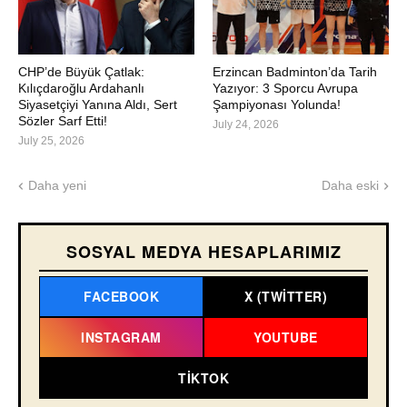
CHP’de Büyük Çatlak:
Erzincan Badminton’da Tarih
Kılıçdaroğlu Ardahanlı
Yazıyor: 3 Sporcu Avrupa
Siyasetçiyi Yanına Aldı, Sert
Şampiyonası Yolunda!
Sözler Sarf Etti!
July 24, 2026
July 25, 2026
Daha yeni
Daha eski
SOSYAL MEDYA HESAPLARIMIZ
FACEBOOK
X (TWITTER)
INSTAGRAM
YOUTUBE
TIKTOK