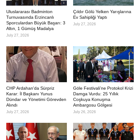
Uluslararası Badminton
Çıldır Gölü Yelken Yarışlarına
Turnuvasında Erzincanlı
Ev Sahipliği Yaptı
Sporculardan Büyük Başarı: 3
July 27, 2026
Altın, 1 Gümüş Madalya
July 27, 2026
CHP Ardahan'da Sürpriz
Göle Festivali’ne Protokol Krizi
Karar: İl Başkanı Yunus
Damga Vurdu: 25 Yıllık
Dündar ve Yönetimi Görevden
Coşkuya Konuşma
Alındı
Ambargosu Gölgesi
July 27, 2026
July 26, 2026