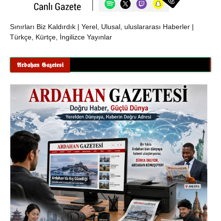
Sınırları Biz Kaldırdık | Yerel, Ulusal, uluslararası Haberler |
Türkçe, Kürtçe, İngilizce Yayınlar
𝕬𝖗𝖉𝖆𝖍𝖆𝖓 𝕲𝖆𝖟𝖊𝖙𝖊𝖘𝖎