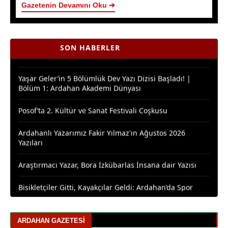
Gazetenin Devamını Oku ➔
Yaşar Geler’in 5 Bölümlük Dev Yazı Dizisi Başladı! |
Bölüm 2 - Ardahan Kültür ve Turizm
Ardahan Çiçek Balı İçin AB Tescilinde Sona Doğru
SON HABERLER
Yaşar Geler’in 5 Bölümlük Dev Yazı Dizisi Başladı! |
Bölüm 1: Ardahan Akademi Dünyası
Posof’ta 2. Kültür ve Sanat Festivali Coşkusu
Ardahanlı Yazarımız Fakir Yılmaz'ın Ağustos 2026
Yazıları
Araştırmacı Yazar, Bora İzkübarlas İnsana dair Yazısı
Bisikletçiler Gitti, Kayakçılar Geldi: Ardahan’da Spor
Rüzgârı Esiyor
Ardahan Emniyet Müdürlüğü’nden Yeni Harf Grubu
Plaka Duyurusu
ARDAHAN GAZETESI