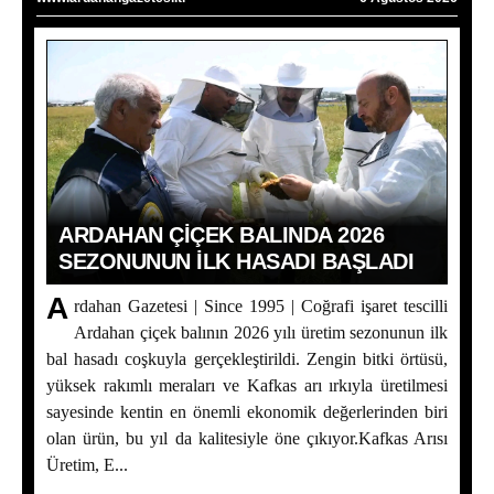
ARDAHAN ÇIÇEK BALINDA 2026
SEZONUNUN İLK HASADI BAŞLADI
A
rdahan Gazetesi | Since 1995 | Coğrafi işaret tescilli
Ardahan çiçek balının 2026 yılı üretim sezonunun ilk
bal hasadı coşkuyla gerçekleştirildi. Zengin bitki örtüsü,
yüksek rakımlı meraları ve Kafkas arı ırkıyla üretilmesi
sayesinde kentin en önemli ekonomik değerlerinden biri
olan ürün, bu yıl da kalitesiyle öne çıkıyor.Kafkas Arısı
Ardahan Çiçek Balında 2026 Sezonunun İlk Hasadı
Başladı
Üretim, E...