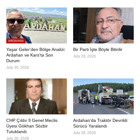
ARDAHAN
Yaşar Geler'den Bölge Analizi:
Bir Parti İşte Böyle Bitirilir
Ardahan ve Kars'ta Son
July 29, 2026
Durum
July 30, 2026
CHP Çıldır İl Genel Meclis
Ardahan'da Traktör Devrildi:
Üyesi Gökhan Sözbir
Sürücü Yaralandı
Tutuklandı
July 28, 2026
July 28, 2026