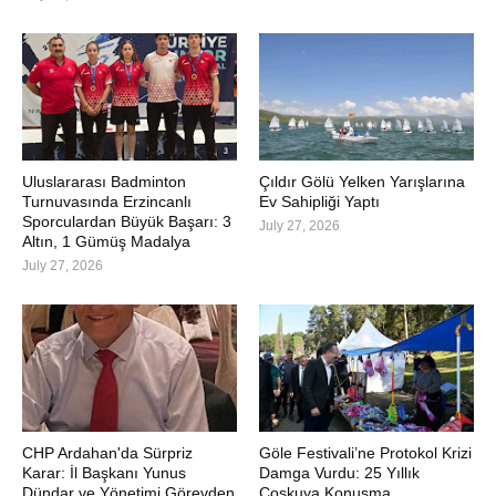
Uluslararası Badminton
Çıldır Gölü Yelken Yarışlarına
Turnuvasında Erzincanlı
Ev Sahipliği Yaptı
Sporculardan Büyük Başarı: 3
July 27, 2026
Altın, 1 Gümüş Madalya
July 27, 2026
CHP Ardahan'da Sürpriz
Göle Festivali’ne Protokol Krizi
Karar: İl Başkanı Yunus
Damga Vurdu: 25 Yıllık
Dündar ve Yönetimi Görevden
Coşkuya Konuşma