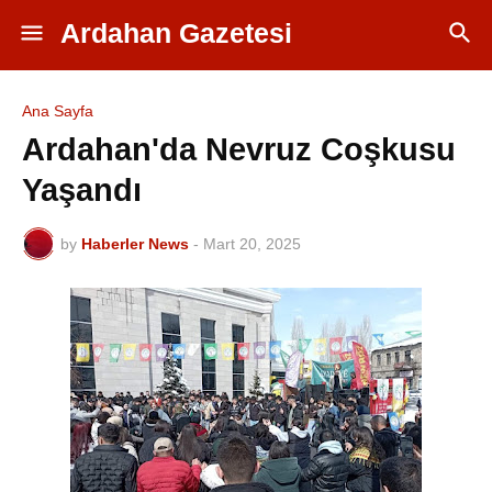
Ardahan Gazetesi
Ana Sayfa
Ardahan'da Nevruz Coşkusu
Yaşandı
by
Haberler News
-
Mart 20, 2025