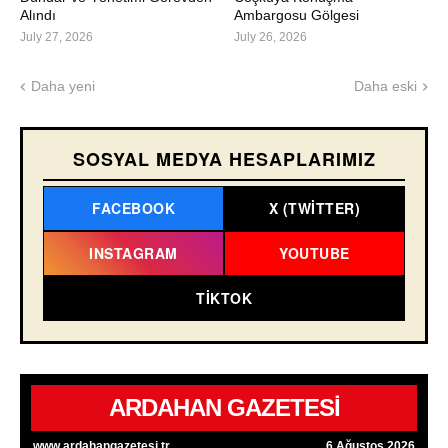
Alındı
Ambargosu Gölgesi
July 27, 2026
July 26, 2026
Daha yeni
Daha eski
SOSYAL MEDYA HESAPLARIMIZ
FACEBOOK
X (TWITTER)
INSTAGRAM
YOUTUBE
TIKTOK
ARDAHAN GAZETESİ
www.ardahangazetesi.tr
6 Ağustos 2026