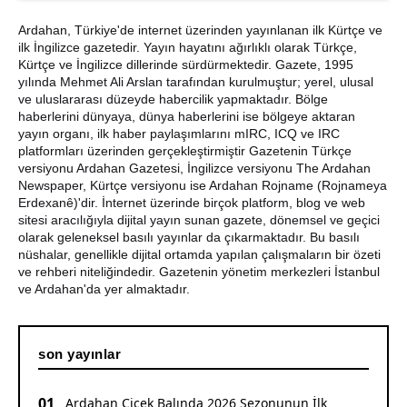
Ardahan Belediye Başkanı Faruk Demir ve Meclis
Üyeleri CHP’den İstifa Etti
Ardahan, Türkiye'de internet üzerinden yayınlanan ilk Kürtçe ve
ilk İngilizce gazetedir. Yayın hayatını ağırlıklı olarak Türkçe,
Kürtçe ve İngilizce dillerinde sürdürmektedir. Gazete, 1995
Yaşar Geler'den Bölge Analizi: Ardahan ve Kars'ta Son
yılında Mehmet Ali Arslan tarafından kurulmuştur; yerel, ulusal
Durum
ve uluslararası düzeyde habercilik yapmaktadır. Bölge
haberlerini dünyaya, dünya haberlerini ise bölgeye aktaran
Bir Parti İşte Böyle Bitirilir
yayın organı, ilk haber paylaşımlarını mIRC, ICQ ve IRC
platformları üzerinden gerçekleştirmiştir Gazetenin Türkçe
CHP Çıldır İl Genel Meclis Üyesi Gökhan Sözbir
versiyonu Ardahan Gazetesi, İngilizce versiyonu The Ardahan
Tutuklandı
Newspaper, Kürtçe versiyonu ise Ardahan Rojname (Rojnameya
Erdexanê)'dir. İnternet üzerinde birçok platform, blog ve web
sitesi aracılığıyla dijital yayın sunan gazete, dönemsel ve geçici
Ardahan'da Traktör Devrildi: Sürücü Yaralandı
olarak geleneksel basılı yayınlar da çıkarmaktadır. Bu basılı
nüshalar, genellikle dijital ortamda yapılan çalışmaların bir özeti
Uluslararası Badminton Turnuvasında Erzincanlı
ve rehberi niteliğindedir. Gazetenin yönetim merkezleri İstanbul
Sporculardan Büyük Başarı: 3 Altın, 1 Gümüş Madalya
ve Ardahan'da yer almaktadır.
son yayınlar
01
Ardahan Çiçek Balında 2026 Sezonunun İlk