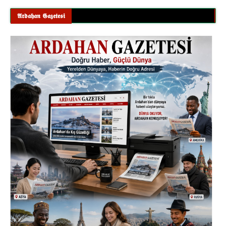
𝕬𝖗𝖉𝖆𝖍𝖆𝖓 𝕲𝖆𝖟𝖊𝖙𝖊𝖘𝖎