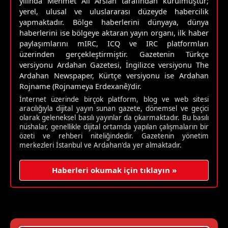
yılında Mehmet Ali Arslan tarafından kurulmuştur;
yerel, ulusal ve uluslararası düzeyde habercilik
yapmaktadır. Bölge haberlerini dünyaya, dünya
haberlerini ise bölgeye aktaran yayın organı, ilk haber
paylaşımlarını mIRC, ICQ ve IRC platformları
üzerinden gerçekleştirmiştir. Gazetenin Türkçe
versiyonu Ardahan Gazetesi, İngilizce versiyonu The
Ardahan Newspaper, Kürtçe versiyonu ise Ardahan
Rojname (Rojnameya Erdexanê)'dir.
İnternet üzerinde birçok platform, blog ve web sitesi
aracılığıyla dijital yayın sunan gazete, dönemsel ve geçici
olarak geleneksel basılı yayınlar da çıkarmaktadır. Bu basılı
nüshalar, genellikle dijital ortamda yapılan çalışmaların bir
özeti ve rehberi niteliğindedir. Gazetenin yönetim
merkezleri İstanbul ve Ardahan'da yer almaktadır.
Haberleri okumak için tıklayın »