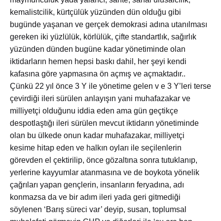
kemalistcilik, kürtçülük yüzünden dün olduğu gibi
bugünde yaşanan ve gerçek demokrasi adına utanılması
gereken iki yüzlülük, körlülük, çifte standartlık, sağırlık
yüzünden dünden bugüne kadar yönetiminde olan
iktidarların hemen hepsi baskı dahil, her şeyi kendi
kafasına göre yapmasına ön açmış ve açmaktadır..
Çünkü 22 yıl önce 3 Y ile yönetime gelen v e 3 Y’leri terse
çevirdiği ileri sürülen anlayışın yani muhafazakar ve
milliyetçi olduğunu iddia eden ama gün geçtikçe
despotlaştığı ileri sürülen mevcut iktidarın yönetiminde
olan bu ülkede onun kadar muhafazakar, milliyetçi
kesime hitap eden ve halkın oyları ile seçilenlerin
görevden el çektirilip, önce gözaltına sonra tutuklanıp,
yerlerine kayyumlar atanmasına ve de boykota yönelik
çağrıları yapan gençlerin, insanların feryadına, adı
konmazsa da ve bir adım ileri yada geri gitmediği
söylenen ‘Barış süreci var’ deyip, susan, toplumsal