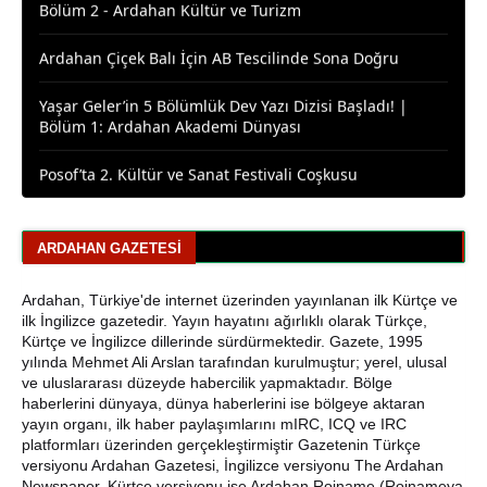
Ardahan Çiçek Balı İçin AB Tescilinde Sona Doğru
Yaşar Geler’in 5 Bölümlük Dev Yazı Dizisi Başladı! |
Bölüm 1: Ardahan Akademi Dünyası
Posof’ta 2. Kültür ve Sanat Festivali Coşkusu
Ardahanlı Yazarımız Fakir Yılmaz'ın Ağustos 2026
Yazıları
ARDAHAN GAZETESI
Araştırmacı Yazar, Bora İzkübarlas İnsana dair Yazısı
Bisikletçiler Gitti, Kayakçılar Geldi: Ardahan’da Spor
Ardahan, Türkiye'de internet üzerinden yayınlanan ilk Kürtçe ve
Rüzgârı Esiyor
ilk İngilizce gazetedir. Yayın hayatını ağırlıklı olarak Türkçe,
Kürtçe ve İngilizce dillerinde sürdürmektedir. Gazete, 1995
yılında Mehmet Ali Arslan tarafından kurulmuştur; yerel, ulusal
Ardahan Emniyet Müdürlüğü’nden Yeni Harf Grubu
ve uluslararası düzeyde habercilik yapmaktadır. Bölge
Plaka Duyurusu
haberlerini dünyaya, dünya haberlerini ise bölgeye aktaran
yayın organı, ilk haber paylaşımlarını mIRC, ICQ ve IRC
Ardahan Belediye Başkanı Faruk Demir ve Meclis
platformları üzerinden gerçekleştirmiştir Gazetenin Türkçe
Üyeleri CHP’den İstifa Etti
versiyonu Ardahan Gazetesi, İngilizce versiyonu The Ardahan
Newspaper, Kürtçe versiyonu ise Ardahan Rojname (Rojnameya