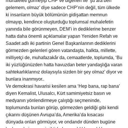
muhalefeti görmeyip CHP ve diğerleri ile ‘şu ara ben
gelemem, olmaz’ diye sadece CHP’nin değil, tüm ülkede
ki insanların büyük bölümünün gidişattan memnun
olmayıp, kendince oluşturduğu toplumsal muhalefetin
yanında bile görünmeyen, DEM’i in dediklerine benzer
hatta daha önemli açıklamalar yapan Yeniden Refah ve
Saadet adlı iki partinin Genel Başkanlarının dediklerini
görmezden gelenleri gören vatandaşta, halkta, millette,
milliyetçi de, muhafazakâr da, cemaatlerde, toplumda, ‘Bu
iki yüzlüğünüzden hatta havuzdan beter yandaşlığa varan
sahtekarlıklarınız dolaysıyla sizden bir şey olmaz’ diyor ve
bunlara inanmıyor..
Ve demokrasi havarisi kesilen ama ‘Hep bana, rap bana’
diyen Kemalist, Ulusalcı, Kürt samimiyetsiz basın ve
medyanın yönlendirmeye çalıştığı seçmeninde,
toplumunda bunları görüp, görmezden geldiği gibi kendi
çıkarını düşünen Avrupa’da, Amerika’da kısacası
dünyada onları görmüyor, ve ondandır dünden bugüne