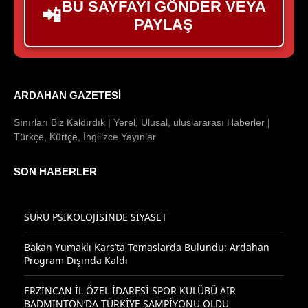
BU SAYFAYI GÖNDER VEYA
📲
PAYLAŞ
ARDAHAN GAZETESI
Sınırları Biz Kaldırdık | Yerel, Ulusal, uluslararası Haberler |
Türkçe, Kürtçe, İngilizce Yayınlar
SON HABERLER
SÜRÜ PSİKOLOJİSİNDE SİYASET
Bakan Yumaklı Kars’ta Temaslarda Bulundu: Ardahan
Program Dışında Kaldı
ERZİNCAN İL ÖZEL İDARESİ SPOR KULÜBÜ AIR
BADMINTON’DA TÜRKİYE ŞAMPİYONU OLDU