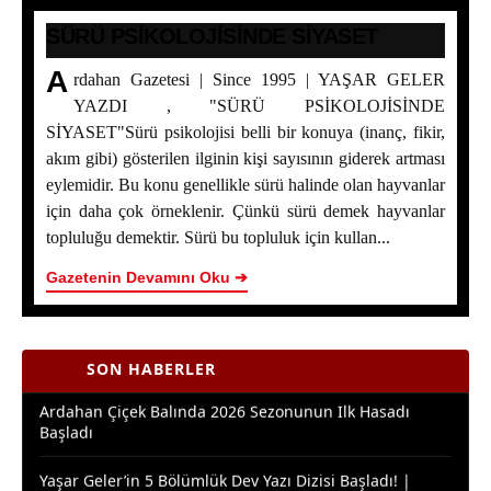
SÜRÜ PSİKOLOJİSİNDE SİYASET
A
rdahan Gazetesi | Since 1995 | YAŞAR GELER
YAZDI , "SÜRÜ PSİKOLOJİSİNDE
SİYASET"Sürü psikolojisi belli bir konuya (inanç, fikir,
akım gibi) gösterilen ilginin kişi sayısının giderek artması
SÜRÜ PSİKOLOJİSİNDE SİYASET
eylemidir. Bu konu genellikle sürü halinde olan hayvanlar
için daha çok örneklenir. Çünkü sürü demek hayvanlar
Bakan Yumaklı Kars’ta Temaslarda Bulundu: Ardahan
topluluğu demektir. Sürü bu topluluk için kullan...
Program Dışında Kaldı
Gazetenin Devamını Oku ➔
ERZİNCAN İL ÖZEL İDARESİ SPOR KULÜBÜ AIR
BADMINTON’DA TÜRKİYE ŞAMPİYONU OLDU
SON HABERLER
Ardahan Çiçek Balında 2026 Sezonunun İlk Hasadı
Başladı
Yaşar Geler’in 5 Bölümlük Dev Yazı Dizisi Başladı! |
Bölüm 2 - Ardahan Kültür ve Turizm