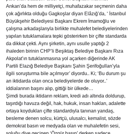
Arıkan’da hem de milliyetçi, muhafazakar seçmenin daha
çok ağırlıkta olduğu Gagkoşlar diyarı Elâzığ’da, ‘ İstanbul
Büyükşehir Belediyesi Başkanı Ekrem İmamoğlu ve
çalışma arkadaşlarıyla birlikte muhalefet belediyelerinden
yapılan tutuklamalara tepki gösterirken bir çifte standarda
da dikkat çekti. Aynı şirketin, aynı usulle yaptığı 2
ihaleden birinin CHP’li Beşiktaş Belediye Başkanı Rıza
Akpolat’ın tutuklanmasına yol açarken diğerinde AK
Partili Elazığ Belediye Başkanı Şahin Şerifoğulları’yla
ilgili soruşturma bile açılmıyor’ diyordu.. Ki; ‘Bu durum şu
an iktidarda olan onca belediyelerde de oluyor..’
iddialarının başını alıp, gittiği bir ülkede…
Şimdi burada iktidarın reklam, kredi adı altında doldurup,
taşırdığı havuza değil, hak, hukuk, insan hakları, adalette
ortaya koydukları çifte standardıyla tanınan yandaş,
besleme denen solcu, kürtçü, ulusalcı, kemalist, sözde
demokrat basın ve medyada olan ve muhalefetin sesi,
soluğu diye geçinen ‘Özgür basın’ derken sadece