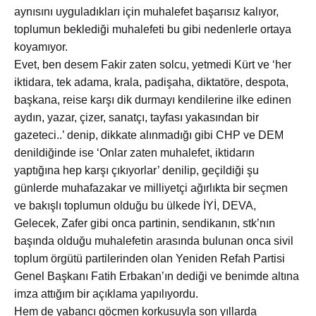
aynısını uyguladıkları için muhalefet başarısız kalıyor,
toplumun beklediği muhalefeti bu gibi nedenlerle ortaya
koyamıyor.
Evet, ben desem Fakir zaten solcu, yetmedi Kürt ve ‘her
iktidara, tek adama, krala, padişaha, diktatöre, despota,
başkana, reise karşı dik durmayı kendilerine ilke edinen
aydın, yazar, çizer, sanatçı, tayfası yakasından bir
gazeteci..’ denip, dikkate alınmadığı gibi CHP ve DEM
denildiğinde ise ‘Onlar zaten muhalefet, iktidarın
yaptığına hep karşı çıkıyorlar’ denilip, geçildiği şu
günlerde muhafazakar ve milliyetçi ağırlıkta bir seçmen
ve bakışlı toplumun olduğu bu ülkede İYİ, DEVA,
Gelecek, Zafer gibi onca partinin, sendikanın, stk’nın
başında olduğu muhalefetin arasında bulunan onca sivil
toplum örgütü partilerinden olan Yeniden Refah Partisi
Genel Başkanı Fatih Erbakan’ın dediği ve benimde altına
imza attığım bir açıklama yapılıyordu.
Hem de yabancı göçmen korkusuyla son yıllarda