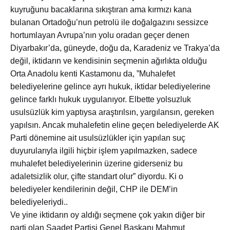
kuyruğunu bacaklarına sıkıştıran ama kırmızı kana
bulanan Ortadoğu’nun petrolü ile doğalgazını sessizce
hortumlayan Avrupa’nın yolu oradan geçer denen
Diyarbakır’da, güneyde, doğu da, Karadeniz ve Trakya’da
değil, iktidarın ve kendisinin seçmenin ağırlıkta olduğu
Orta Anadolu kenti Kastamonu da, ”Muhalefet
belediyelerine gelince ayrı hukuk, iktidar belediyelerine
gelince farklı hukuk uygulanıyor. Elbette yolsuzluk
usulsüzlük kim yaptıysa araştırılsın, yargılansın, gereken
yapılsın. Ancak muhalefetin eline geçen belediyelerde AK
Parti dönemine ait usulsüzlükler için yapılan suç
duyurularıyla ilgili hiçbir işlem yapılmazken, sadece
muhalefet belediyelerinin üzerine giderseniz bu
adaletsizlik olur, çifte standart olur” diyordu. Ki o
belediyeler kendilerinin değil, CHP ile DEM’in
belediyeleriydi..
Ve yine iktidarın oy aldığı seçmene çok yakın diğer bir
parti olan Saadet Partisi Genel Başkanı Mahmut