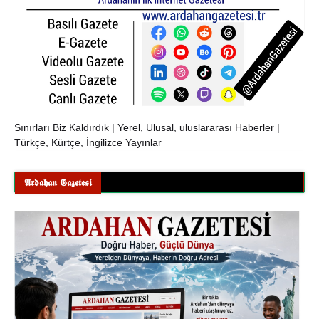
Sınırları Biz Kaldırdık | Yerel, Ulusal, uluslararası Haberler |
Türkçe, Kürtçe, İngilizce Yayınlar
𝕬𝖗𝖉𝖆𝖍𝖆𝖓 𝕲𝖆𝖟𝖊𝖙𝖊𝖘𝖎