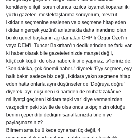
kendileriyle ilgili sorun olunca kızılca kıyamet koparan iki
yüzlü gazeteci meslektaşlarıma soruyorum, mevcut
iktidarın seçmenine seslenen ve o seçmene hitap eden
iktidarın gerçek yüzünü anlatmakla daha inandırıcı olan
bu iki genel başkanın açıklamaları CHP’li Özgür Özel’in
veya DEM’li Tuncer Bakırhan’ın dediklerinden ne farkı var
ki haber olarak bile gazetelerinizde manşet değil,
küçücük küpür de olsa habercik bile yapmaz, tv’leriniz de,
‘Son dakika, çok önemli haber..’ diyerek ‘Eyy seçmen, eyy
halk bakın sadece biz değil, iktidara yakın seçmene hitap
eden hatta onlarla aynı düşünseler de ‘Doğruya doğru’
diyerek ‘ayrı düşünen iki partiden de muhafazakâr ve
milliyetçi geçinen iktidara tepki var’ diye vermenizden
vazgeçtim peki xtwitle de olsa onca takipçinizin olduğu,
benim çeper dibi dediğim sanallarnızda bile niye
paylaşmazsınız?
Bilmem ama bu ülkede oynanan üç değil, 4
maymunculuk yada yalancı, sahte, sanal ulusalcılık,