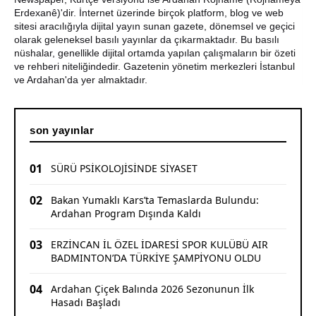
Yaşar Geler'den Bölge Analizi: Ardahan ve Kars'ta Son
Erdexanê)'dir. İnternet üzerinde birçok platform, blog ve web
Durum
sitesi aracılığıyla dijital yayın sunan gazete, dönemsel ve geçici
olarak geleneksel basılı yayınlar da çıkarmaktadır. Bu basılı
nüshalar, genellikle dijital ortamda yapılan çalışmaların bir özeti
Bir Parti İşte Böyle Bitirilir
ve rehberi niteliğindedir. Gazetenin yönetim merkezleri İstanbul
ve Ardahan'da yer almaktadır.
son yayınlar
01
SÜRÜ PSİKOLOJİSİNDE SİYASET
02
Bakan Yumaklı Kars’ta Temaslarda Bulundu:
Ardahan Program Dışında Kaldı
03
ERZİNCAN İL ÖZEL İDARESİ SPOR KULÜBÜ AIR
BADMINTON’DA TÜRKİYE ŞAMPİYONU OLDU
04
Ardahan Çiçek Balında 2026 Sezonunun İlk
Hasadı Başladı