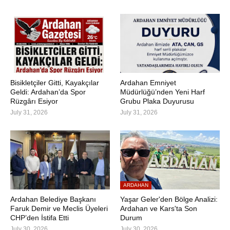
Bisikletçiler Gitti, Kayakçılar
Ardahan Emniyet
Geldi: Ardahan’da Spor
Müdürlüğü’nden Yeni Harf
Rüzgârı Esiyor
Grubu Plaka Duyurusu
July 31, 2026
July 31, 2026
ARDAHAN
Ardahan Belediye Başkanı
Yaşar Geler'den Bölge Analizi:
Faruk Demir ve Meclis Üyeleri
Ardahan ve Kars'ta Son
CHP’den İstifa Etti
Durum
July 30, 2026
July 30, 2026