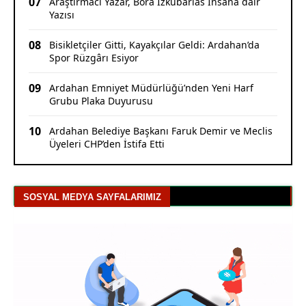
07
Araştırmacı Yazar, Bora İzkübarlas İnsana dair
Yazısı
08
Bisikletçiler Gitti, Kayakçılar Geldi: Ardahan’da
Spor Rüzgârı Esiyor
09
Ardahan Emniyet Müdürlüğü’nden Yeni Harf
Grubu Plaka Duyurusu
10
Ardahan Belediye Başkanı Faruk Demir ve Meclis
Üyeleri CHP’den İstifa Etti
SOSYAL MEDYA SAYFALARIMIZ