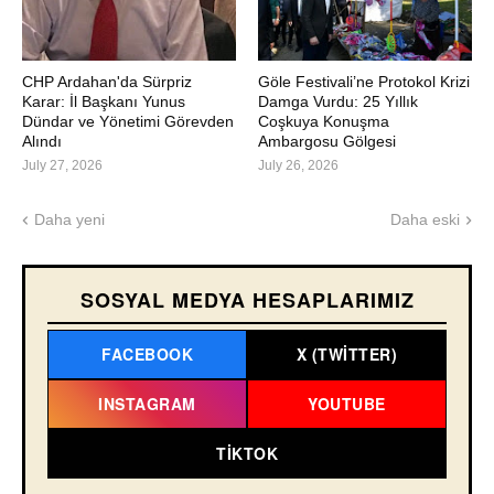
CHP Ardahan'da Sürpriz
Göle Festivali’ne Protokol Krizi
Karar: İl Başkanı Yunus
Damga Vurdu: 25 Yıllık
Dündar ve Yönetimi Görevden
Coşkuya Konuşma
Alındı
Ambargosu Gölgesi
July 27, 2026
July 26, 2026
Daha yeni
Daha eski
SOSYAL MEDYA HESAPLARIMIZ
FACEBOOK
X (TWITTER)
INSTAGRAM
YOUTUBE
TIKTOK