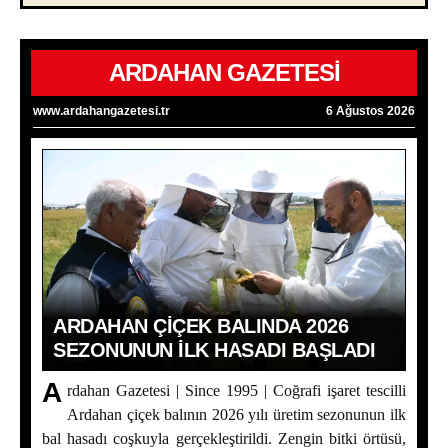
ARDAHAN GAZETESİ
www.ardahangazetesi.tr
6 Ağustos 2026
ARDAHAN ÇIÇEK BALINDA 2026
SEZONUNUN İLK HASADI BAŞLADI
A
rdahan Gazetesi | Since 1995 | Coğrafi işaret tescilli
Ardahan çiçek balının 2026 yılı üretim sezonunun ilk
bal hasadı coşkuyla gerçekleştirildi. Zengin bitki örtüsü,