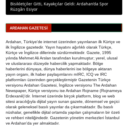
Ardahan Emniyet Müdürlüğü’nden Yeni Harf Grubu
Plaka Duyurusu
ARDAHAN GAZETESI
Ardahan Belediye Başkanı Faruk Demir ve Meclis
Üyeleri CHP’den İstifa Etti
Ardahan, Türkiye'de internet üzerinden yayınlanan ilk Kürtçe ve
Yaşar Geler'den Bölge Analizi: Ardahan ve Kars'ta Son
ilk İngilizce gazetedir. Yayın hayatını ağırlıklı olarak Türkçe,
Durum
Kürtçe ve İngilizce dillerinde sürdürmektedir. Gazete, 1995
yılında Mehmet Ali Arslan tarafından kurulmuştur; yerel, ulusal
ve uluslararası düzeyde habercilik yapmaktadır. Bölge
Bir Parti İşte Böyle Bitirilir
haberlerini dünyaya, dünya haberlerini ise bölgeye aktaran
yayın organı, ilk haber paylaşımlarını mIRC, ICQ ve IRC
CHP Çıldır İl Genel Meclis Üyesi Gökhan Sözbir
platformları üzerinden gerçekleştirmiştir Gazetenin Türkçe
Tutuklandı
versiyonu Ardahan Gazetesi, İngilizce versiyonu The Ardahan
Newspaper, Kürtçe versiyonu ise Ardahan Rojname (Rojnameya
Ardahan'da Traktör Devrildi: Sürücü Yaralandı
Erdexanê)'dir. İnternet üzerinde birçok platform, blog ve web
sitesi aracılığıyla dijital yayın sunan gazete, dönemsel ve geçici
olarak geleneksel basılı yayınlar da çıkarmaktadır. Bu basılı
Uluslararası Badminton Turnuvasında Erzincanlı
nüshalar, genellikle dijital ortamda yapılan çalışmaların bir özeti
Sporculardan Büyük Başarı: 3 Altın, 1 Gümüş Madalya
ve rehberi niteliğindedir. Gazetenin yönetim merkezleri İstanbul
ve Ardahan'da yer almaktadır.