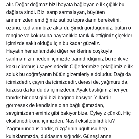
alır. Doğar doğmaz bizi hayata bağlayan o ilk çığlık bu
dağlara sindi. Bizi sarıp sarmalayan, büyüten
annemizden emdiğimiz süt bu toprakların bereketini,
özünü, kodlarını bize aktardı. Şimdi gördüğümüz, bütün o
rengine ve kokusuna hayranlıkla tanıklık ettiğimiz çiçekler
içimizde saklı olduğu için bu kadar güzeliz.
Hayatın her anlamdaki diğer renklerine coşkuyla
sarılmamızın nedeni içimizde barındırdığımız bu renk ve
koku cümbüşü sayesindedir. Ciğerlerimize çektiğimiz o ilk
soluk bu coğrafyanın bütün gizemleriyle doludur. Dağı da
içimizdedir, çayırı da içimizdedir, deresi de, yağmuru da,
kuzusu da kurdu da içimizdedir. Ayak bastığımız her yer,
tanıdık bir dost gibi bizi bağrına basıyor. Yıllardır
görmesek de kendisine olan bağlılığımızdan,
sevgimizden eminiz gibi bakıyor bize. Öyleyiz çünkü. Hiç
eksiltmedik onu içimizden. Nasıl eksiltebilirdik ki?
Yağmurunda ıslandık, rüzgârının uğultusu hep
kulaklarımızda, duldasına sığındık. Güneşi anne