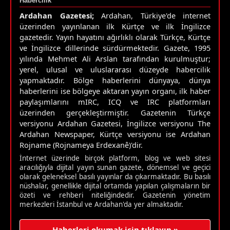
Habercilik
Ardahan Gazetesi;
Ardahan, Türkiye'de internet
üzerinden yayınlanan ilk Kürtçe ve ilk İngilizce
gazetedir. Yayın hayatını ağırlıklı olarak Türkçe, Kürtçe
ve İngilizce dillerinde sürdürmektedir. Gazete, 1995
yılında Mehmet Ali Arslan tarafından kurulmuştur;
yerel, ulusal ve uluslararası düzeyde habercilik
yapmaktadır. Bölge haberlerini dünyaya, dünya
haberlerini ise bölgeye aktaran yayın organı, ilk haber
paylaşımlarını mIRC, ICQ ve IRC platformları
üzerinden gerçekleştirmiştir. Gazetenin Türkçe
versiyonu Ardahan Gazetesi, İngilizce versiyonu The
Ardahan Newspaper, Kürtçe versiyonu ise Ardahan
Rojname (Rojnameya Erdexanê)'dir.
İnternet üzerinde birçok platform, blog ve web sitesi
aracılığıyla dijital yayın sunan gazete, dönemsel ve geçici
olarak geleneksel basılı yayınlar da çıkarmaktadır. Bu basılı
nüshalar, genellikle dijital ortamda yapılan çalışmaların bir
özeti ve rehberi niteliğindedir. Gazetenin yönetim
merkezleri İstanbul ve Ardahan'da yer almaktadır.
Haberleri okumak için tıklayın »