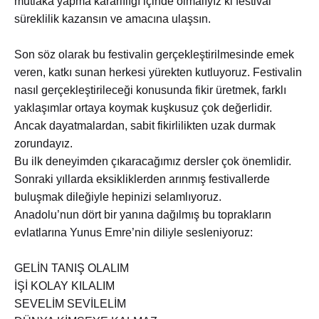
mutlaka yapma kararlılığı içinde olmalıyız ki festival
süreklilik kazansın ve amacına ulaşsın.
Son söz olarak bu festivalin gerçekleştirilmesinde emek
veren, katkı sunan herkesi yürekten kutluyoruz. Festivalin
nasıl gerçekleştirileceği konusunda fikir üretmek, farklı
yaklaşımlar ortaya koymak kuşkusuz çok değerlidir.
Ancak dayatmalardan, sabit fikirlilikten uzak durmak
zorundayız.
Bu ilk deneyimden çıkaracağımız dersler çok önemlidir.
Sonraki yıllarda eksikliklerden arınmış festivallerde
buluşmak dileğiyle hepinizi selamlıyoruz.
Anadolu’nun dört bir yanına dağılmış bu toprakların
evlatlarına Yunus Emre’nin diliyle sesleniyoruz:
GELİN TANIŞ OLALIM
İŞİ KOLAY KILALIM
SEVELİM SEVİLELİM