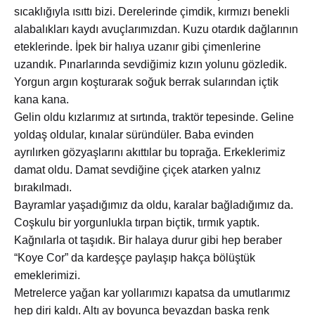
sıcaklığıyla ısıttı bizi. Derelerinde çimdik, kırmızı benekli
alabalıkları kaydı avuçlarımızdan. Kuzu otardık dağlarının
eteklerinde. İpek bir halıya uzanır gibi çimenlerine
uzandık. Pınarlarında sevdiğimiz kızın yolunu gözledik.
Yorgun argın koşturarak soğuk berrak sularından içtik
kana kana.
Gelin oldu kızlarımız at sırtında, traktör tepesinde. Geline
yoldaş oldular, kınalar süründüler. Baba evinden
ayrılırken gözyaşlarını akıttılar bu toprağa. Erkeklerimiz
damat oldu. Damat sevdiğine çiçek atarken yalnız
bırakılmadı.
Bayramlar yaşadığımız da oldu, karalar bağladığımız da.
Coşkulu bir yorgunlukla tırpan biçtik, tırmık yaptık.
Kağnılarla ot taşıdık. Bir halaya durur gibi hep beraber
“Koye Cor” da kardeşçe paylaşıp hakça bölüştük
emeklerimizi.
Metrelerce yağan kar yollarımızı kapatsa da umutlarımız
hep diri kaldı. Altı ay boyunca beyazdan başka renk