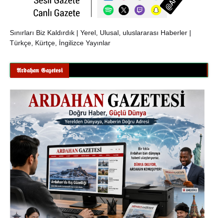
Sınırları Biz Kaldırdık | Yerel, Ulusal, uluslararası Haberler |
Türkçe, Kürtçe, İngilizce Yayınlar
𝕬𝖗𝖉𝖆𝖍𝖆𝖓 𝕲𝖆𝖟𝖊𝖙𝖊𝖘𝖎