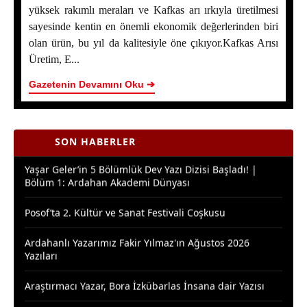
yüksek rakımlı meraları ve Kafkas arı ırkıyla üretilmesi
Ardahan Çiçek Balında 2026 Sezonunun İlk Hasadı
sayesinde kentin en önemli ekonomik değerlerinden biri
Başladı
olan ürün, bu yıl da kalitesiyle öne çıkıyor.Kafkas Arısı
Üretim, E...
Yaşar Geler’in 5 Bölümlük Dev Yazı Dizisi Başladı! |
Bölüm 2 - Ardahan Kültür ve Turizm
Gazetenin Devamını Oku ➔
Ardahan Çiçek Balı İçin AB Tescilinde Sona Doğru
SON HABERLER
Yaşar Geler’in 5 Bölümlük Dev Yazı Dizisi Başladı! |
Bölüm 1: Ardahan Akademi Dünyası
Posof’ta 2. Kültür ve Sanat Festivali Coşkusu
Ardahanlı Yazarımız Fakir Yılmaz'ın Ağustos 2026
Yazıları
Araştırmacı Yazar, Bora İzkübarlas İnsana dair Yazısı
Bisikletçiler Gitti, Kayakçılar Geldi: Ardahan’da Spor
Rüzgârı Esiyor