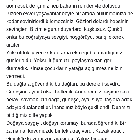
görmesek de içimiz hep baharın renkleriyle doluydu.
Bizden evvel yaşayanlar böyle bir arada bulunmamıza ne
kadar sevinirlerdi bilemezsiniz. Gözleri dolardı hepsinin
sevinçten. Bizimle gurur duyarlardı kuşkusuz. Çünkü
onlar bu coğrafyaya sevgiyi, hoşgörüyü, barışı ekerek
gittiler.
Yoksulduk, yiyecek kuru arpa ekmeği bulamadığımız
günler oldu. Yoksulluğumuzu paylaşmaktan geri
durmadık. Kimse çocukların yatağa aç girmesine izin
vermedi.
Bu dağlara güvendik, bu dağları, bu dereleri sevdik.
Güneşini, ayını kutsal belledik. Annelerimiz başımızdaki
belayı savmak için dağa, güneşe, aya, suya, taşlara adak
adayıp dualar ettiler. İnancımız böyle şekillendi. Duamızı
bildiğimiz dille yaptık.
Doğaya saygıyı, doğayı korumayı burada öğrendik. Bir
zamanlar köyümüzde bir tek ağaç vardı. Kavak ağacı.
Gevrik’le köyümüzün arasında. Yalnız bir ağaç.