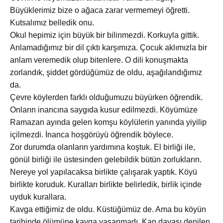
Büyüklerimiz bize o ağaca zarar vermemeyi öğretti.
Kutsalımız belledik onu.
Okul hepimiz için büyük bir bilinmezdi. Korkuyla gittik.
Anlamadığımız bir dil çıktı karşımıza. Çocuk aklımızla bir
anlam veremedik olup bitenlere. O dili konuşmakta
zorlandık, şiddet gördüğümüz de oldu, aşağılandığımız
da.
Çevre köylerden farklı olduğumuzu büyürken öğrendik.
Onların inancına saygıda kusur edilmezdi. Köyümüze
Ramazan ayında gelen komşu köylülerin yanında yiyilip
içilmezdi. İnanca hoşgörüyü öğrendik böylece.
Zor durumda olanların yardımına koştuk. El birliği ile,
gönül birliği ile üstesinden gelebildik bütün zorlukların.
Nereye yol yapılacaksa birlikte çalışarak yaptık. Köyü
birlikte koruduk. Kuralları birlikte belirledik, birlik içinde
uyduk kurallara.
Kavga ettiğimiz de oldu. Küstüğümüz de. Ama bu köyün
tarihinde ölümüne kavga yaşanmadı. Kan davası denilen