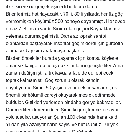
ilkel kin ve öç gerçekleşmedi bu topraklarda.
Bilenlerimiz hatırlayacaktır. 70’li, 80’li yıllarda henüz göç
vermemişken köyümüz 500 haneye dayanmıştı. Her evde
en az 7, 8 insan vardı. Sınırlı olan geçim Kaynaklarımız
yetemez duruma gelmişti. Daha az toprak sahibi
olanlardan başlayarak insanlar geçim derdi için gurbetin
acımasız kapısını aralamaya başladılar.
Bizden öncekiler burada yaşamak için komşu köylerle
amansız kavgalara tutuşarak sınırlarını genişlettiler. Ama
zaman değişmişti, artık kavgalarla elde edilebilecek
toprak kalmamıştı. Göç zorunlu olarak kendini
dayatıyordu. Şimdi 50 yaşın üzerindeki insanların çok
önemli bir bölümü çareyi okuyarak meslek edinmede
buldular. Gittikleri yerlerden bir daha geriye bakmadılar.
Dönmediler, dönemediler. Şimdiki gençlerimiz de aynı
yolu tuttular, tutuyorlar. Şu an 100 civarında hane kaldı.
Yıldan yıla azalıyor hane sayısı ve nüfusumuz. Bir yok
oluş sorunuyla karşı karşıyayız. Dağılarak,