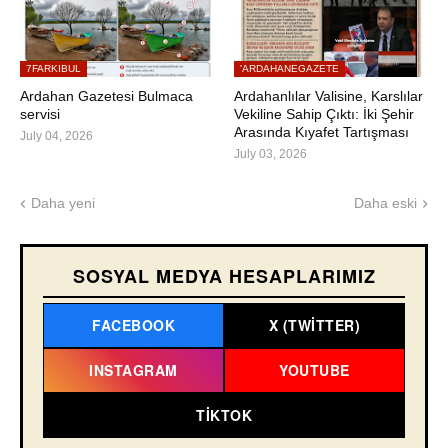
7FARKIBUL
'ARDAHANEGAZETE
Ardahan Gazetesi Bulmaca
Ardahanlılar Valisine, Karslılar
servisi
Vekiline Sahip Çıktı: İki Şehir
Arasında Kıyafet Tartışması
July 04, 2026
July 03, 2026
Daha yeni
Daha eski
SOSYAL MEDYA HESAPLARIMIZ
FACEBOOK
X (TWITTER)
INSTAGRAM
YOUTUBE
TIKTOK