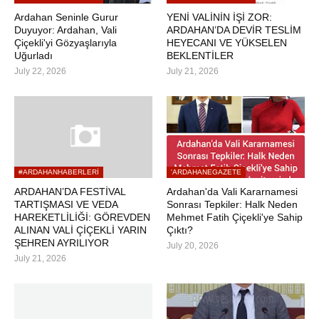
Ardahan Seninle Gurur
YENİ VALİNİN İŞİ ZOR:
Duyuyor: Ardahan, Vali
ARDAHAN’DA DEVİR TESLİM
Çiçekli'yi Gözyaşlarıyla
HEYECANI VE YÜKSELEN
Uğurladı
BEKLENTİLER
July 22, 2026
July 21, 2026
#ARDAHANHABERLERI
'ARDAHANEGAZETE
ARDAHAN’DA FESTİVAL
Ardahan'da Vali Kararnamesi
TARTIŞMASI VE VEDA
Sonrası Tepkiler: Halk Neden
HAREKETLİLİĞİ: GÖREVDEN
Mehmet Fatih Çiçekli'ye Sahip
ALINAN VALİ ÇİÇEKLİ YARIN
Çıktı?
ŞEHREN AYRILIYOR
July 20, 2026
July 21, 2026