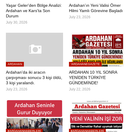
Yaşar Geler'den Bölge Analizi:
Ardahan’ın Yeni Valisi Ömer
Ardahan ve Kars'ta Son
Hilmi Yamlı Görevine Başladı
Durum
July 23, 2026
July 30, 2026
ARDAHAN
'ARDAHANEGAZETE
Ardahan'da iki aracın
ARDAHAN 10 YIL SONRA
çarpışması sonucu 3 kişi öldü,
YENİDEN TÜRKİYE
3 kişi yaralandı.
GÜNDEMİNDE!
July 23, 2026
July 22, 2026
#ARDAHANHABERLERI
#ARDAHANHABERLERI