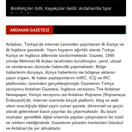
Rüzgârı Esiyor
Ardahan Emniyet Müdürlüğü’nden Yeni Harf Grubu
Plaka Duyurusu
ARDAHAN GAZETESI
Ardahan Belediye Başkanı Faruk Demir ve Meclis
Üyeleri CHP’den İstifa Etti
Ardahan, Türkiye'de internet üzerinden yayınlanan ilk Kürtçe ve
ilk İngilizce gazetedir. Yayın hayatını ağırlıklı olarak Türkçe,
Yaşar Geler'den Bölge Analizi: Ardahan ve Kars'ta Son
Kürtçe ve İngilizce dillerinde sürdürmektedir. Gazete, 1995
Durum
yılında Mehmet Ali Arslan tarafından kurulmuştur; yerel, ulusal
ve uluslararası düzeyde habercilik yapmaktadır. Bölge
haberlerini dünyaya, dünya haberlerini ise bölgeye aktaran
Bir Parti İşte Böyle Bitirilir
yayın organı, ilk haber paylaşımlarını mIRC, ICQ ve IRC
platformları üzerinden gerçekleştirmiştir Gazetenin Türkçe
CHP Çıldır İl Genel Meclis Üyesi Gökhan Sözbir
versiyonu Ardahan Gazetesi, İngilizce versiyonu The Ardahan
Tutuklandı
Newspaper, Kürtçe versiyonu ise Ardahan Rojname (Rojnameya
Erdexanê)'dir. İnternet üzerinde birçok platform, blog ve web
Ardahan'da Traktör Devrildi: Sürücü Yaralandı
sitesi aracılığıyla dijital yayın sunan gazete, dönemsel ve geçici
olarak geleneksel basılı yayınlar da çıkarmaktadır. Bu basılı
nüshalar, genellikle dijital ortamda yapılan çalışmaların bir özeti
Uluslararası Badminton Turnuvasında Erzincanlı
ve rehberi niteliğindedir. Gazetenin yönetim merkezleri İstanbul
Sporculardan Büyük Başarı: 3 Altın, 1 Gümüş Madalya
ve Ardahan'da yer almaktadır.