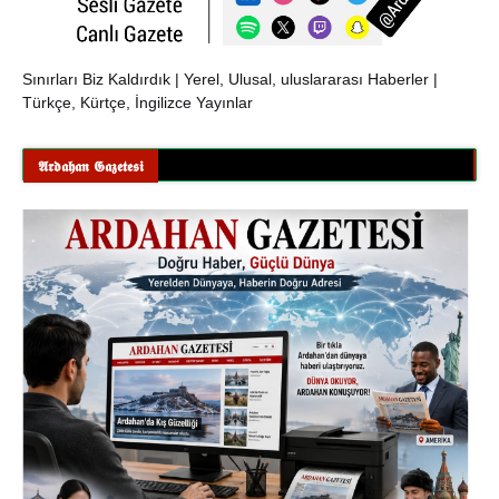
Sınırları Biz Kaldırdık | Yerel, Ulusal, uluslararası Haberler |
Türkçe, Kürtçe, İngilizce Yayınlar
𝕬𝖗𝖉𝖆𝖍𝖆𝖓 𝕲𝖆𝖟𝖊𝖙𝖊𝖘𝖎