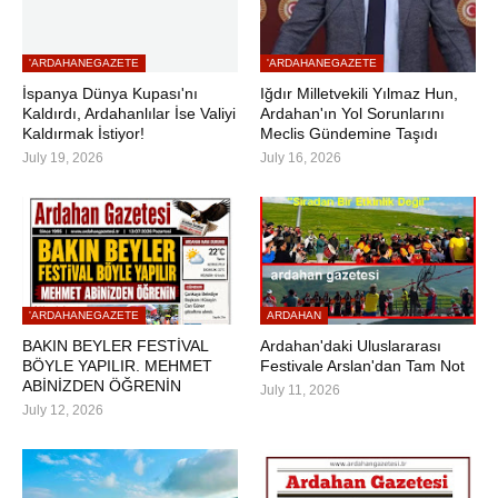
'ARDAHANEGAZETE
'ARDAHANEGAZETE
İspanya Dünya Kupası'nı
Iğdır Milletvekili Yılmaz Hun,
Kaldırdı, Ardahanlılar İse Valiyi
Ardahan'ın Yol Sorunlarını
Kaldırmak İstiyor!
Meclis Gündemine Taşıdı
July 19, 2026
July 16, 2026
'ARDAHANEGAZETE
ARDAHAN
BAKIN BEYLER FESTİVAL
Ardahan'daki Uluslararası
BÖYLE YAPILIR. MEHMET
Festivale Arslan'dan Tam Not
ABİNİZDEN ÖĞRENİN
July 11, 2026
July 12, 2026