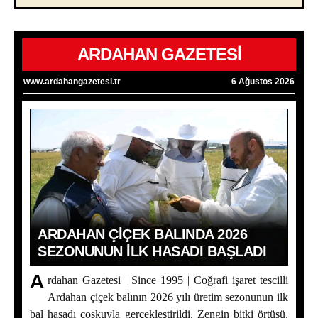
ARDAHAN GAZETESİ
www.ardahangazetesi.tr
6 Ağustos 2026
ARDAHAN ÇIÇEK BALINDA 2026
SEZONUNUN İLK HASADI BAŞLADI
A
rdahan Gazetesi | Since 1995 | Coğrafi işaret tescilli
Ardahan çiçek balının 2026 yılı üretim sezonunun ilk
bal hasadı coşkuyla gerçekleştirildi. Zengin bitki örtüsü,