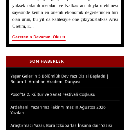
yüksek rakımlı meraları ve Kafkas arı ırkıyla üretilmesi
sayesinde kentin en önemli ekonomik değerlerinden biri
Ardahan Çiçek Balında 2026 Sezonunun İlk Hasadı
olan ürün, bu yıl da kalitesiyle öne çıkıyor.Kafkas Arısı
Başladı
Üretim, E...
Yaşar Geler’in 5 Bölümlük Dev Yazı Dizisi Başladı! |
Gazetenin Devamını Oku ➔
Bölüm 2 - Ardahan Kültür ve Turizm
Ardahan Çiçek Balı İçin AB Tescilinde Sona Doğru
SON HABERLER
Yaşar Geler’in 5 Bölümlük Dev Yazı Dizisi Başladı! |
Bölüm 1: Ardahan Akademi Dünyası
Posof’ta 2. Kültür ve Sanat Festivali Coşkusu
Ardahanlı Yazarımız Fakir Yılmaz'ın Ağustos 2026
Yazıları
Araştırmacı Yazar, Bora İzkübarlas İnsana dair Yazısı
Bisikletçiler Gitti, Kayakçılar Geldi: Ardahan’da Spor