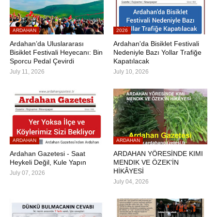
ARDAHAN
2026
Ardahan’da Uluslararası
Ardahan'da Bisiklet Festivali
Bisiklet Festivali Heyecanı: Bin
Nedeniyle Bazı Yollar Trafiğe
Sporcu Pedal Çevirdi
Kapatılacak
July 11, 2026
July 10, 2026
ARDAHAN
ARDAHAN
Ardahan Gazetesi - Saat
ARDAHAN YÖRESİNDE KIMI
Heykeli Değil, Kule Yapın
MENDIK VE ÖZEK'İN
HİKÂYESİ
July 07, 2026
July 04, 2026