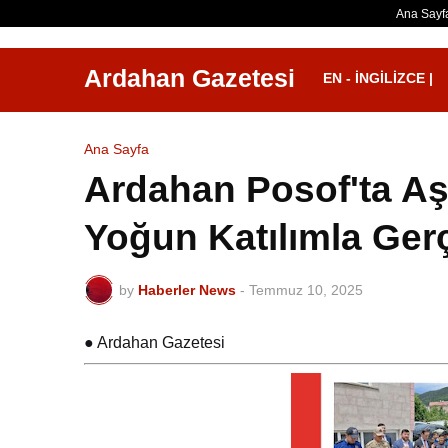
Ana Sayf
Ardahan Gazetesi
EN - İNGILIZCE |
Ana Sayfa
Ardahan Posof'ta Aş
Yoğun Katılımla Gerç
by
Haberler News
-
Temmuz 10, 2025
● Ardahan Gazetesi