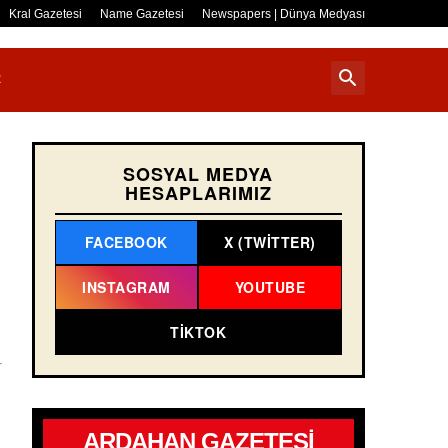
Kral Gazetesi
Name Gazetesi
Newspapers | Dünya Medyası
R
SOSYAL MEDYA
HESAPLARIMIZ
FACEBOOK
X (TWITTER)
INSTAGRAM
YOUTUBE
TIKTOK
ARDAHAN GAZETESİ