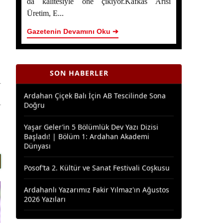
da kalitesiyle öne çıkıyor.Kafkas Arısı
Ardahan Çiçek Balında 2026 Sezonunun İlk
Hasadı Başladı
Üretim, E...
Gazetenin Devamını Oku ➔
Yaşar Geler’in 5 Bölümlük Dev Yazı Dizisi
Başladı! | Bölüm 2 - Ardahan Kültür ve
Turizm
SON HABERLER
Ardahan Çiçek Balı İçin AB Tescilinde Sona
Doğru
Yaşar Geler’in 5 Bölümlük Dev Yazı Dizisi
Başladı! | Bölüm 1: Ardahan Akademi
Dünyası
Posof’ta 2. Kültür ve Sanat Festivali Coşkusu
Ardahanlı Yazarımız Fakir Yılmaz'ın Ağustos
2026 Yazıları
Araştırmacı Yazar, Bora İzkübarlas İnsana
dair Yazısı