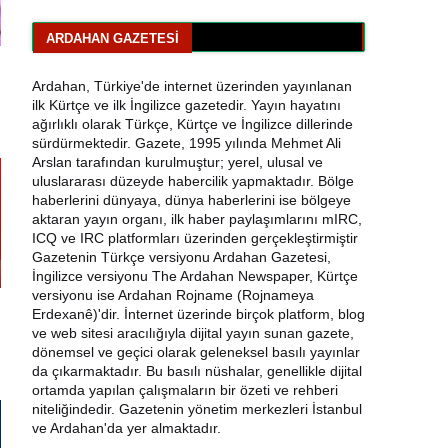
Bisikletçiler Gitti, Kayakçılar Geldi:
Ardahan’da Spor Rüzgârı Esiyor
ARDAHAN GAZETESI
Ardahan Emniyet Müdürlüğü’nden Yeni Harf
Ardahan, Türkiye'de internet üzerinden yayınlanan
Grubu Plaka Duyurusu
ilk Kürtçe ve ilk İngilizce gazetedir. Yayın hayatını
ağırlıklı olarak Türkçe, Kürtçe ve İngilizce dillerinde
Ardahan Belediye Başkanı Faruk Demir ve
sürdürmektedir. Gazete, 1995 yılında Mehmet Ali
Meclis Üyeleri CHP’den İstifa Etti
Arslan tarafından kurulmuştur; yerel, ulusal ve
uluslararası düzeyde habercilik yapmaktadır. Bölge
haberlerini dünyaya, dünya haberlerini ise bölgeye
Yaşar Geler'den Bölge Analizi: Ardahan ve
aktaran yayın organı, ilk haber paylaşımlarını mIRC,
Kars'ta Son Durum
ICQ ve IRC platformları üzerinden gerçekleştirmiştir
Gazetenin Türkçe versiyonu Ardahan Gazetesi,
Bir Parti İşte Böyle Bitirilir
İngilizce versiyonu The Ardahan Newspaper, Kürtçe
versiyonu ise Ardahan Rojname (Rojnameya
CHP Çıldır İl Genel Meclis Üyesi Gökhan
Erdexanê)'dir. İnternet üzerinde birçok platform, blog
Sözbir Tutuklandı
ve web sitesi aracılığıyla dijital yayın sunan gazete,
dönemsel ve geçici olarak geleneksel basılı yayınlar
da çıkarmaktadır. Bu basılı nüshalar, genellikle dijital
Ardahan'da Traktör Devrildi: Sürücü
ortamda yapılan çalışmaların bir özeti ve rehberi
Yaralandı
niteliğindedir. Gazetenin yönetim merkezleri İstanbul
ve Ardahan'da yer almaktadır.
Uluslararası Badminton Turnuvasında