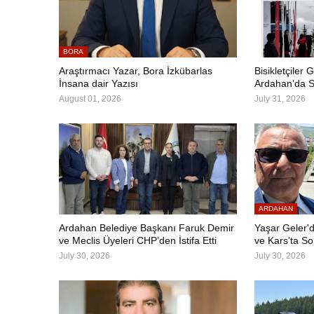
BORA
Araştırmacı Yazar, Bora İzkübarlas
Bisikletçiler G
İnsana dair Yazısı
Ardahan’da S
August 01, 2026
July 31, 2026
ARDAHAN
Ardahan Belediye Başkanı Faruk Demir
Yaşar Geler'd
ve Meclis Üyeleri CHP’den İstifa Etti
ve Kars'ta S
July 30, 2026
July 30, 2026