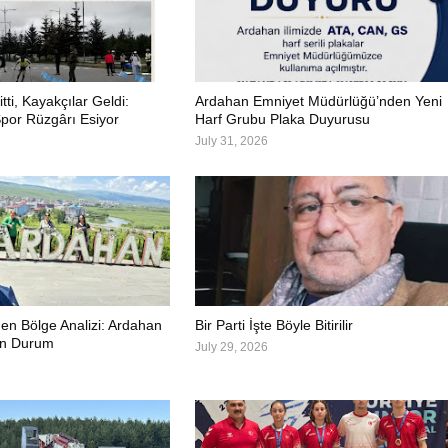
itti, Kayakçılar Geldi:
Ardahan Emniyet Müdürlüğü’nden Yeni
por Rüzgârı Esiyor
Harf Grubu Plaka Duyurusu
July 31, 2026
en Bölge Analizi: Ardahan
Bir Parti İşte Böyle Bitirilir
on Durum
July 29, 2026