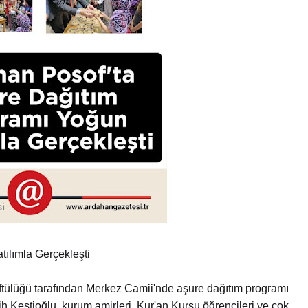
ılımla Gerçekleşti
ftülüğü tarafından Merkez Camii'nde aşure dağıtım programı
Kestioğlu, kurum amirleri, Kur'an Kursu öğrencileri ve çok