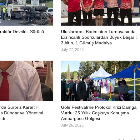
aktör Devrildi: Sürücü
Uluslararası Badminton Turnuvasında
Erzincanlı Sporculardan Büyük Başarı:
3 Altın, 1 Gümüş Madalya
July 27, 2026
a Sürpriz Karar: İl
Göle Festivali’ne Protokol Krizi Damga
s Dündar ve Yönetimi
Vurdu: 25 Yıllık Coşkuya Konuşma
ndı
Ambargosu Gölgesi
July 26, 2026