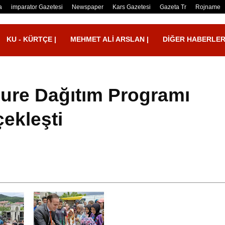
a
imparator Gazetesi
Newspaper
Kars Gazetesi
Gazeta Tr
Rojname
KU - KÜRTÇE |
MEHMET ALI ARSLAN |
DIĞER HABERLE
ure Dağıtım Programı
ekleşti