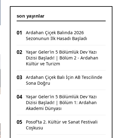
Erzincanlı Sporculardan Büyük Başarı: 3
Altın, 1 Gümüş Madalya
son yayınlar
01
Ardahan Çiçek Balında 2026
Sezonunun İlk Hasadı Başladı
02
Yaşar Geler’in 5 Bölümlük Dev Yazı
Dizisi Başladı! | Bölüm 2 - Ardahan
Kültür ve Turizm
03
Ardahan Çiçek Balı İçin AB Tescilinde
Sona Doğru
04
Yaşar Geler’in 5 Bölümlük Dev Yazı
Dizisi Başladı! | Bölüm 1: Ardahan
Akademi Dünyası
05
Posof’ta 2. Kültür ve Sanat Festivali
Coşkusu