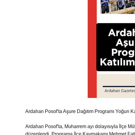
Ardahan Posof'ta Aşure Dağıtım Programı Yoğun Kat
Ardahan Posof'ta, Muharrem ayı dolayısıyla İlçe Mü
düzenlendi. Programa İlçe Kaymakamı Mehmet Fatih 