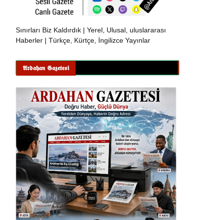
Sınırları Biz Kaldırdık | Yerel, Ulusal, uluslararası
Haberler | Türkçe, Kürtçe, İngilizce Yayınlar
𝕬𝖗𝖉𝖆𝖍𝖆𝖓 𝕲𝖆𝖟𝖊𝖙𝖊𝖘𝖎