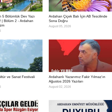
in 5 Bölümlük Dev Yazı
Ardahan Çiçek Balı İçin AB Tescilinde
ı! | Bölüm 2 - Ardahan
Sona Doğru
izm
August 05, 2026
6
ltür ve Sanat Festivali
Ardahanlı Yazarımız Fakir Yılmaz'ın
Ağustos 2026 Yazıları
6
August 02, 2026