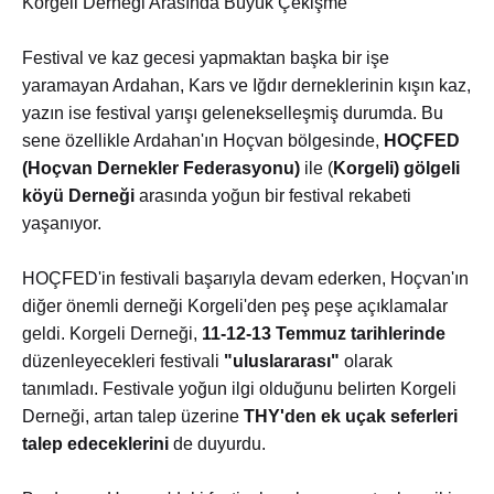
Korgeli Derneği Arasında Büyük Çekişme
Festival ve kaz gecesi yapmaktan başka bir işe
yaramayan Ardahan, Kars ve Iğdır derneklerinin kışın kaz,
yazın ise festival yarışı gelenekselleşmiş durumda. Bu
sene özellikle Ardahan'ın Hoçvan bölgesinde,
HOÇFED
(Hoçvan Dernekler Federasyonu)
ile (
Korgeli) gölgeli
köyü Derneği
arasında yoğun bir festival rekabeti
yaşanıyor.
HOÇFED'in festivali başarıyla devam ederken, Hoçvan'ın
diğer önemli derneği Korgeli'den peş peşe açıklamalar
geldi. Korgeli Derneği,
11-12-13 Temmuz tarihlerinde
düzenleyecekleri festivali
"uluslararası"
olarak
tanımladı. Festivale yoğun ilgi olduğunu belirten Korgeli
Derneği, artan talep üzerine
THY'den ek uçak seferleri
talep edeceklerini
de duyurdu.