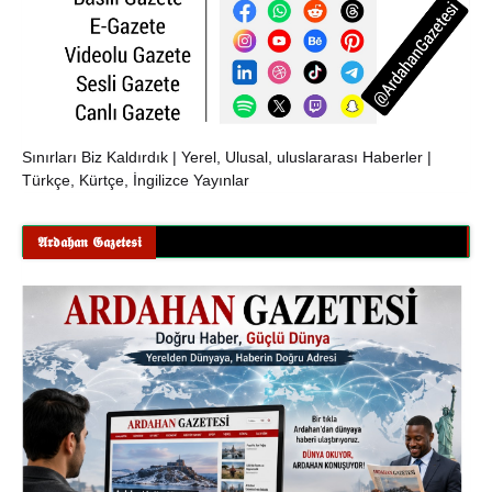
Sınırları Biz Kaldırdık | Yerel, Ulusal, uluslararası Haberler |
Türkçe, Kürtçe, İngilizce Yayınlar
𝕬𝖗𝖉𝖆𝖍𝖆𝖓 𝕲𝖆𝖟𝖊𝖙𝖊𝖘𝖎