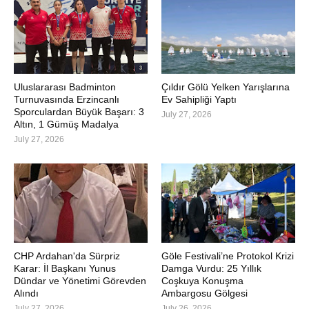
Uluslararası Badminton
Çıldır Gölü Yelken Yarışlarına
Turnuvasında Erzincanlı
Ev Sahipliği Yaptı
Sporculardan Büyük Başarı: 3
July 27, 2026
Altın, 1 Gümüş Madalya
July 27, 2026
CHP Ardahan'da Sürpriz
Göle Festivali’ne Protokol Krizi
Karar: İl Başkanı Yunus
Damga Vurdu: 25 Yıllık
Dündar ve Yönetimi Görevden
Coşkuya Konuşma
Alındı
Ambargosu Gölgesi
July 27, 2026
July 26, 2026