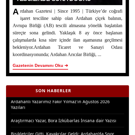
A
rdahan Gazetesi | Since 1995 | Türkiye’de coğrafi
işaret tesciline sahip olan Ardahan çiçek balının,
Avrupa Birliği (AB) tescili almasına yönelik başlatılan
süreçte sona gelindi. Yaklaşık 8 ay önce başlanan
çalışmalarda kısa süre içinde ilan aşamasına geçilmesi
Ardahan Çiçek Balı İçin AB Tescilinde Sona Doğru
bekleniyor.Ardahan Ticaret ve Sanayi Odası
koordinasyonunda; Ardahan Arıcılar Birliği, ...
Yaşar Geler’in 5 Bölümlük Dev Yazı Dizisi Başladı! |
Bölüm 1: Ardahan Akademi Dünyası
Gazetenin Devamını Oku ➔
Posof’ta 2. Kültür ve Sanat Festivali Coşkusu
SON HABERLER
Ardahanlı Yazarımız Fakir Yılmaz'ın Ağustos 2026
Yazıları
Araştırmacı Yazar, Bora İzkübarlas İnsana dair Yazısı
Bisikletçiler Gitti, Kayakçılar Geldi: Ardahan’da Spor
Rüzgârı Esiyor