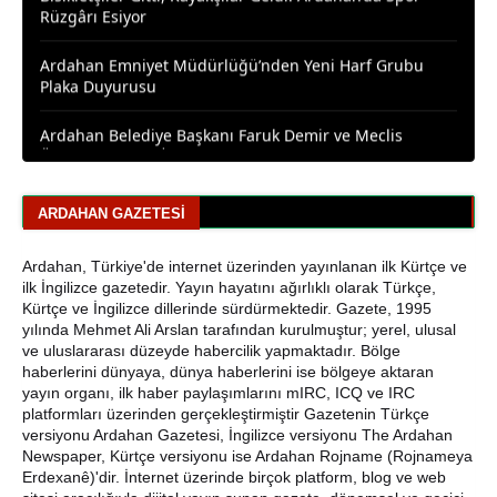
Ardahan Emniyet Müdürlüğü’nden Yeni Harf Grubu
Plaka Duyurusu
Ardahan Belediye Başkanı Faruk Demir ve Meclis
Üyeleri CHP’den İstifa Etti
Yaşar Geler'den Bölge Analizi: Ardahan ve Kars'ta Son
Durum
ARDAHAN GAZETESI
Bir Parti İşte Böyle Bitirilir
Ardahan, Türkiye'de internet üzerinden yayınlanan ilk Kürtçe ve
CHP Çıldır İl Genel Meclis Üyesi Gökhan Sözbir
ilk İngilizce gazetedir. Yayın hayatını ağırlıklı olarak Türkçe,
Tutuklandı
Kürtçe ve İngilizce dillerinde sürdürmektedir. Gazete, 1995
yılında Mehmet Ali Arslan tarafından kurulmuştur; yerel, ulusal
ve uluslararası düzeyde habercilik yapmaktadır. Bölge
Ardahan'da Traktör Devrildi: Sürücü Yaralandı
haberlerini dünyaya, dünya haberlerini ise bölgeye aktaran
yayın organı, ilk haber paylaşımlarını mIRC, ICQ ve IRC
Uluslararası Badminton Turnuvasında Erzincanlı
platformları üzerinden gerçekleştirmiştir Gazetenin Türkçe
Sporculardan Büyük Başarı: 3 Altın, 1 Gümüş Madalya
versiyonu Ardahan Gazetesi, İngilizce versiyonu The Ardahan
Newspaper, Kürtçe versiyonu ise Ardahan Rojname (Rojnameya
Çıldır Gölü Yelken Yarışlarına Ev Sahipliği Yaptı
Erdexanê)'dir. İnternet üzerinde birçok platform, blog ve web