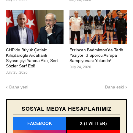
CHP’de Büyük Çatlak:
Erzincan Badminton’da Tarih
Kılıçdaroğlu Ardahanlı
Yazıyor: 3 Sporcu Avrupa
Siyasetçiyi Yanına Aldı, Sert
Şampiyonası Yolunda!
Sözler Sarf Etti!
July 24, 2026
July 25, 2026
Daha yeni
Daha eski
SOSYAL MEDYA HESAPLARIMIZ
FACEBOOK
X (TWITTER)