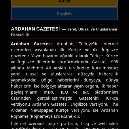
Kurdî
English
ARDAHAN GAZETESI
— Yerel, Ulusal ve Uluslararası
Habercilik
Ardahan Gazetesi;
Ardahan, Türkiye'de internet
üzerinden yayınlanan ilk Kürtçe ve ilk İngilizce
gazetedir. Yayın hayatını ağırlıklı olarak Türkçe, Kürtçe
ve İngilizce dillerinde sürdürmektedir. Gazete, 1995
yılında Mehmet Ali Arslan tarafından kurulmuştur;
yerel, ulusal ve uluslararası düzeyde habercilik
yapmaktadır. Bölge haberlerini dünyaya, dünya
haberlerini ise bölgeye aktaran yayın organı, ilk haber
paylaşımlarını mIRC, ICQ ve IRC platformları
üzerinden gerçekleştirmiştir. Gazetenin Türkçe
versiyonu Ardahan Gazetesi, İngilizce versiyonu The
Ardahan Newspaper, Kürtçe versiyonu ise Ardahan
Rojname (Rojnameya Erdexanê)'dir.
İnternet üzerinde birçok platform, blog ve web sitesi
aracılığıyla dijital yayın sunan gazete, dönemsel ve geçici