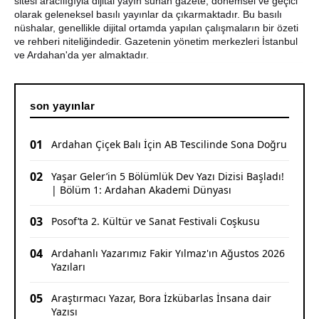
sitesi aracılığıyla dijital yayın sunan gazete, dönemsel ve geçici
olarak geleneksel basılı yayınlar da çıkarmaktadır. Bu basılı
CHP Ardahan'da Sürpriz Karar: İl Başkanı Yunus Dündar
nüshalar, genellikle dijital ortamda yapılan çalışmaların bir özeti
ve Yönetimi Görevden Alındı
ve rehberi niteliğindedir. Gazetenin yönetim merkezleri İstanbul
ve Ardahan'da yer almaktadır.
son yayınlar
01
Ardahan Çiçek Balı İçin AB Tescilinde Sona Doğru
02
Yaşar Geler’in 5 Bölümlük Dev Yazı Dizisi Başladı!
| Bölüm 1: Ardahan Akademi Dünyası
03
Posof’ta 2. Kültür ve Sanat Festivali Coşkusu
04
Ardahanlı Yazarımız Fakir Yılmaz'ın Ağustos 2026
Yazıları
05
Araştırmacı Yazar, Bora İzkübarlas İnsana dair
Yazısı