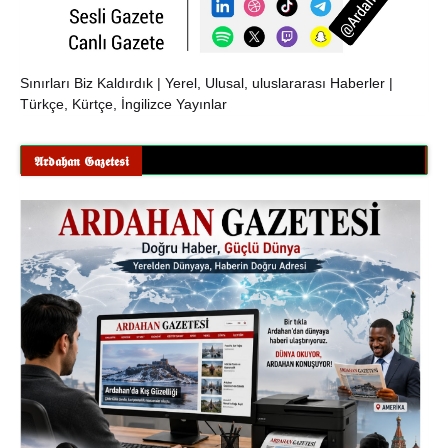
Sınırları Biz Kaldırdık | Yerel, Ulusal, uluslararası Haberler |
Türkçe, Kürtçe, İngilizce Yayınlar
𝕬𝖗𝖉𝖆𝖍𝖆𝖓 𝕲𝖆𝖟𝖊𝖙𝖊𝖘𝖎