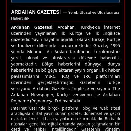
ARDAHAN GAZETESI
— Yerel, Ulusal ve Uluslararası
Habercilik
Ardahan Gazetesi;
Ardahan, Türkiye'de internet
üzerinden yayınlanan ilk Kürtçe ve ilk İngilizce
gazetedir. Yayın hayatını ağırlıklı olarak Türkçe, Kürtçe
ve İngilizce dillerinde sürdürmektedir. Gazete, 1995
yılında Mehmet Ali Arslan tarafından kurulmuştur;
yerel, ulusal ve uluslararası düzeyde habercilik
yapmaktadır. Bölge haberlerini dünyaya, dünya
haberlerini ise bölgeye aktaran yayın organı, ilk haber
paylaşımlarını mIRC, ICQ ve IRC platformları
üzerinden gerçekleştirmiştir. Gazetenin Türkçe
versiyonu Ardahan Gazetesi, İngilizce versiyonu The
Ardahan Newspaper, Kürtçe versiyonu ise Ardahan
Rojname (Rojnameya Erdexanê)'dir.
İnternet üzerinde birçok platform, blog ve web sitesi
aracılığıyla dijital yayın sunan gazete, dönemsel ve geçici
olarak geleneksel basılı yayınlar da çıkarmaktadır. Bu basılı
nüshalar, genellikle dijital ortamda yapılan çalışmaların bir
özeti ve rehberi niteliğindedir. Gazetenin yönetim