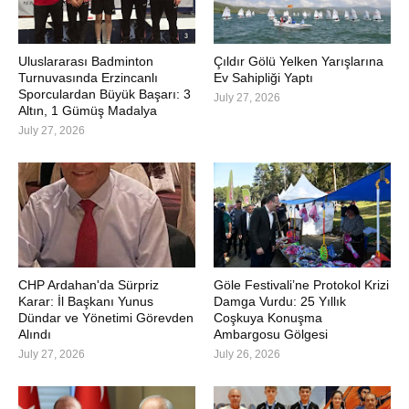
Uluslararası Badminton
Çıldır Gölü Yelken Yarışlarına
Turnuvasında Erzincanlı
Ev Sahipliği Yaptı
Sporculardan Büyük Başarı: 3
July 27, 2026
Altın, 1 Gümüş Madalya
July 27, 2026
CHP Ardahan'da Sürpriz
Göle Festivali’ne Protokol Krizi
Karar: İl Başkanı Yunus
Damga Vurdu: 25 Yıllık
Dündar ve Yönetimi Görevden
Coşkuya Konuşma
Alındı
Ambargosu Gölgesi
July 27, 2026
July 26, 2026