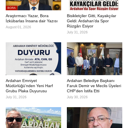
BORA
Araştırmacı Yazar, Bora
Bisikletçiler Gitti, Kayakçılar
İzkübarlas İnsana dair Yazısı
Geldi: Ardahan’da Spor
Rüzgârı Esiyor
August 01, 2026
July 31, 2026
Ardahan Emniyet
Ardahan Belediye Başkanı
Müdürlüğü’nden Yeni Harf
Faruk Demir ve Meclis Üyeleri
Grubu Plaka Duyurusu
CHP’den İstifa Etti
July 31, 2026
July 30, 2026