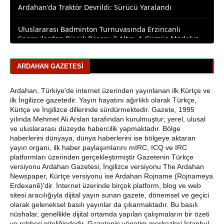
Uluslararası Badminton Turnuvasında Erzincanlı
Sporculardan Büyük Başarı: 3 Altın, 1 Gümüş Madalya
Çıldır Gölü Yelken Yarışlarına Ev Sahipliği Yaptı
CHP Ardahan'da Sürpriz Karar: İl Başkanı Yunus Dündar
ARDAHAN GAZETESI
ve Yönetimi Görevden Alındı
Ardahan, Türkiye'de internet üzerinden yayınlanan ilk Kürtçe ve
ilk İngilizce gazetedir. Yayın hayatını ağırlıklı olarak Türkçe,
Kürtçe ve İngilizce dillerinde sürdürmektedir. Gazete, 1995
yılında Mehmet Ali Arslan tarafından kurulmuştur; yerel, ulusal
ve uluslararası düzeyde habercilik yapmaktadır. Bölge
haberlerini dünyaya, dünya haberlerini ise bölgeye aktaran
yayın organı, ilk haber paylaşımlarını mIRC, ICQ ve IRC
platformları üzerinden gerçekleştirmiştir Gazetenin Türkçe
versiyonu Ardahan Gazetesi, İngilizce versiyonu The Ardahan
Newspaper, Kürtçe versiyonu ise Ardahan Rojname (Rojnameya
Erdexanê)'dir. İnternet üzerinde birçok platform, blog ve web
sitesi aracılığıyla dijital yayın sunan gazete, dönemsel ve geçici
olarak geleneksel basılı yayınlar da çıkarmaktadır. Bu basılı
nüshalar, genellikle dijital ortamda yapılan çalışmaların bir özeti
ve rehberi niteliğindedir. Gazetenin yönetim merkezleri İstanbul