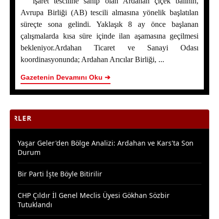
işaret tesciline sahip olan Ardahan çiçek balının,
Araştırmacı Yazar, Bora İzkübarlas İnsana dair Yazısı
Avrupa Birliği (AB) tescili almasına yönelik başlatılan
süreçte sona gelindi. Yaklaşık 8 ay önce başlanan
Bisikletçiler Gitti, Kayakçılar Geldi: Ardahan’da Spor
çalışmalarda kısa süre içinde ilan aşamasına geçilmesi
Rüzgârı Esiyor
bekleniyor.Ardahan Ticaret ve Sanayi Odası
koordinasyonunda; Ardahan Arıcılar Birliği, ...
Ardahan Emniyet Müdürlüğü’nden Yeni Harf Grubu
Plaka Duyurusu
Gazetenin Devamını Oku ➔
Ardahan Belediye Başkanı Faruk Demir ve Meclis
Üyeleri CHP’den İstifa Etti
SON HA
Yaşar Geler'den Bölge Analizi: Ardahan ve Kars'ta Son
Durum
Bir Parti İşte Böyle Bitirilir
CHP Çıldır İl Genel Meclis Üyesi Gökhan Sözbir
Tutuklandı
Ardahan'da Traktör Devrildi: Sürücü Yaralandı