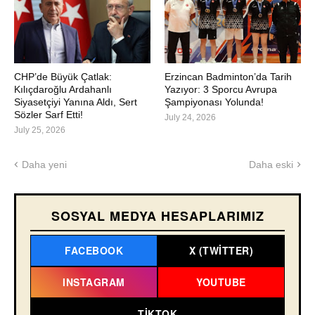
CHP’de Büyük Çatlak:
Erzincan Badminton’da Tarih
Kılıçdaroğlu Ardahanlı
Yazıyor: 3 Sporcu Avrupa
Siyasetçiyi Yanına Aldı, Sert
Şampiyonası Yolunda!
Sözler Sarf Etti!
July 24, 2026
July 25, 2026
Daha yeni
Daha eski
SOSYAL MEDYA HESAPLARIMIZ
FACEBOOK
X (TWITTER)
INSTAGRAM
YOUTUBE
TIKTOK