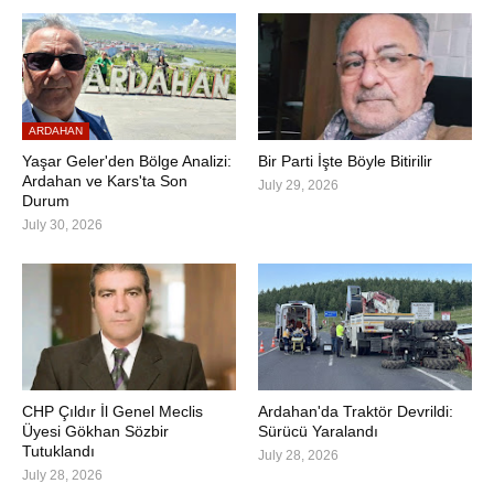
ARDAHAN
Yaşar Geler'den Bölge Analizi:
Bir Parti İşte Böyle Bitirilir
Ardahan ve Kars'ta Son
July 29, 2026
Durum
July 30, 2026
CHP Çıldır İl Genel Meclis
Ardahan'da Traktör Devrildi:
Üyesi Gökhan Sözbir
Sürücü Yaralandı
Tutuklandı
July 28, 2026
July 28, 2026