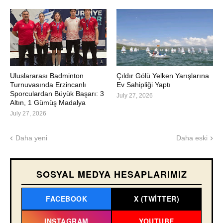
Uluslararası Badminton
Çıldır Gölü Yelken Yarışlarına
Turnuvasında Erzincanlı
Ev Sahipliği Yaptı
Sporculardan Büyük Başarı: 3
July 27, 2026
Altın, 1 Gümüş Madalya
July 27, 2026
Daha yeni
Daha eski
SOSYAL MEDYA HESAPLARIMIZ
FACEBOOK
X (TWITTER)
INSTAGRAM
YOUTUBE