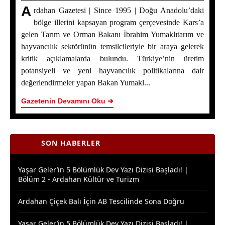
A
rdahan Gazetesi | Since 1995 | Doğu Anadolu’daki
bölge illerini kapsayan program çerçevesinde Kars’a
gelen Tarım ve Orman Bakanı İbrahim Yumaklıtarım ve
hayvancılık sektörünün temsilcileriyle bir araya gelerek
Bakan Yumaklı Kars’ta Temaslarda Bulundu: Ardahan
kritik açıklamalarda bulundu. Türkiye’nin üretim
Program Dışında Kaldı
potansiyeli ve yeni hayvancılık politikalarına dair
değerlendirmeler yapan Bakan Yumakl...
ERZİNCAN İL ÖZEL İDARESİ SPOR KULÜBÜ AIR
BADMINTON’DA TÜRKİYE ŞAMPİYONU OLDU
Gazetenin Devamını Oku ➔
Ardahan Çiçek Balında 2026 Sezonunun İlk Hasadı
Başladı
SON HABERLER
Yaşar Geler’in 5 Bölümlük Dev Yazı Dizisi Başladı! |
Bölüm 2 - Ardahan Kültür ve Turizm
Ardahan Çiçek Balı İçin AB Tescilinde Sona Doğru
Yaşar Geler’in 5 Bölümlük Dev Yazı Dizisi Başladı! |
Bölüm 1: Ardahan Akademi Dünyası