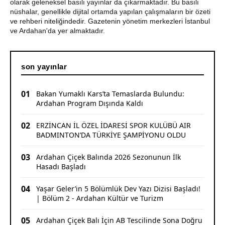
olarak geleneksel basılı yayınlar da çıkarmaktadır. Bu basılı
CHP Çıldır İl Genel Meclis Üyesi Gökhan Sözbir
nüshalar, genellikle dijital ortamda yapılan çalışmaların bir özeti
Tutuklandı
ve rehberi niteliğindedir. Gazetenin yönetim merkezleri İstanbul
ve Ardahan'da yer almaktadır.
son yayınlar
01
Bakan Yumaklı Kars’ta Temaslarda Bulundu:
Ardahan Program Dışında Kaldı
02
ERZİNCAN İL ÖZEL İDARESİ SPOR KULÜBÜ AIR
BADMINTON’DA TÜRKİYE ŞAMPİYONU OLDU
03
Ardahan Çiçek Balında 2026 Sezonunun İlk
Hasadı Başladı
04
Yaşar Geler’in 5 Bölümlük Dev Yazı Dizisi Başladı!
| Bölüm 2 - Ardahan Kültür ve Turizm
05
Ardahan Çiçek Balı İçin AB Tescilinde Sona Doğru