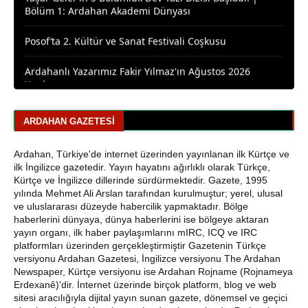
Posof’ta 2. Kültür ve Sanat Festivali Coşkusu
Ardahanlı Yazarımız Fakir Yılmaz'ın Ağustos 2026
Yazıları
Araştırmacı Yazar, Bora İzkübarlas İnsana dair Yazısı
Bisikletçiler Gitti, Kayakçılar Geldi: Ardahan’da Spor
ARDAHAN GAZETESI
Rüzgârı Esiyor
Ardahan, Türkiye'de internet üzerinden yayınlanan ilk Kürtçe ve
Ardahan Emniyet Müdürlüğü’nden Yeni Harf Grubu
ilk İngilizce gazetedir. Yayın hayatını ağırlıklı olarak Türkçe,
Plaka Duyurusu
Kürtçe ve İngilizce dillerinde sürdürmektedir. Gazete, 1995
yılında Mehmet Ali Arslan tarafından kurulmuştur; yerel, ulusal
Ardahan Belediye Başkanı Faruk Demir ve Meclis
ve uluslararası düzeyde habercilik yapmaktadır. Bölge
Üyeleri CHP’den İstifa Etti
haberlerini dünyaya, dünya haberlerini ise bölgeye aktaran
yayın organı, ilk haber paylaşımlarını mIRC, ICQ ve IRC
platformları üzerinden gerçekleştirmiştir Gazetenin Türkçe
Yaşar Geler'den Bölge Analizi: Ardahan ve Kars'ta Son
versiyonu Ardahan Gazetesi, İngilizce versiyonu The Ardahan
Durum
Newspaper, Kürtçe versiyonu ise Ardahan Rojname (Rojnameya
Erdexanê)'dir. İnternet üzerinde birçok platform, blog ve web
Bir Parti İşte Böyle Bitirilir
sitesi aracılığıyla dijital yayın sunan gazete, dönemsel ve geçici