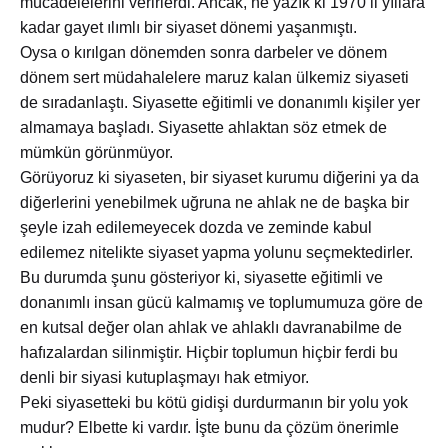
mücadelelerini verirlerdi. Ancak, ne yazık ki 1970’li yıllara
kadar gayet ılımlı bir siyaset dönemi yaşanmıştı.
Oysa o kırılgan dönemden sonra darbeler ve dönem
dönem sert müdahalelere maruz kalan ülkemiz siyaseti
de sıradanlaştı. Siyasette eğitimli ve donanımlı kişiler yer
almamaya başladı. Siyasette ahlaktan söz etmek de
mümkün görünmüyor.
Görüyoruz ki siyaseten, bir siyaset kurumu diğerini ya da
diğerlerini yenebilmek uğruna ne ahlak ne de başka bir
şeyle izah edilemeyecek dozda ve zeminde kabul
edilemez nitelikte siyaset yapma yolunu seçmektedirler.
Bu durumda şunu gösteriyor ki, siyasette eğitimli ve
donanımlı insan gücü kalmamış ve toplumumuza göre de
en kutsal değer olan ahlak ve ahlaklı davranabilme de
hafızalardan silinmiştir. Hiçbir toplumun hiçbir ferdi bu
denli bir siyasi kutuplaşmayı hak etmiyor.
Peki siyasetteki bu kötü gidişi durdurmanın bir yolu yok
mudur? Elbette ki vardır. İşte bunu da çözüm önerimle