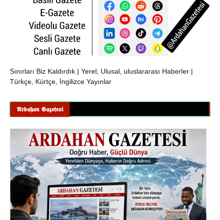
Sınırları Biz Kaldırdık | Yerel, Ulusal, uluslararası Haberler |
Türkçe, Kürtçe, İngilizce Yayınlar
𝕬𝖗𝖉𝖆𝖍𝖆𝖓 𝕲𝖆𝖟𝖊𝖙𝖊𝖘𝖎