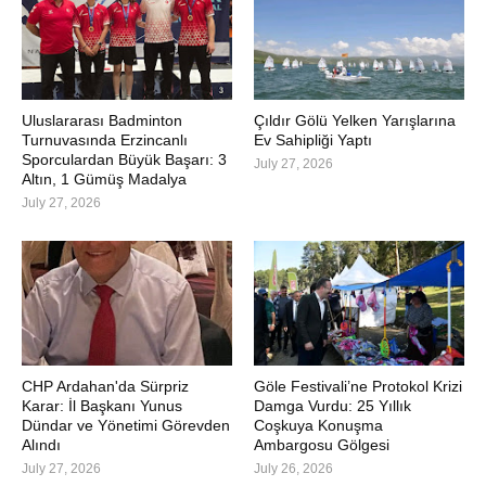
Uluslararası Badminton
Çıldır Gölü Yelken Yarışlarına
Turnuvasında Erzincanlı
Ev Sahipliği Yaptı
Sporculardan Büyük Başarı: 3
July 27, 2026
Altın, 1 Gümüş Madalya
July 27, 2026
CHP Ardahan'da Sürpriz
Göle Festivali’ne Protokol Krizi
Karar: İl Başkanı Yunus
Damga Vurdu: 25 Yıllık
Dündar ve Yönetimi Görevden
Coşkuya Konuşma
Alındı
Ambargosu Gölgesi
July 27, 2026
July 26, 2026