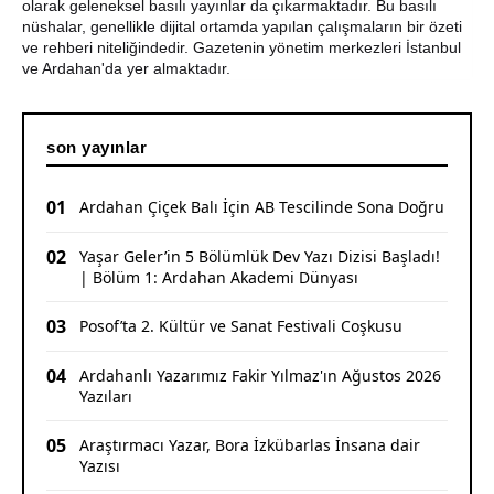
CHP Ardahan'da Sürpriz Karar: İl Başkanı Yunus Dündar
olarak geleneksel basılı yayınlar da çıkarmaktadır. Bu basılı
ve Yönetimi Görevden Alındı
nüshalar, genellikle dijital ortamda yapılan çalışmaların bir özeti
ve rehberi niteliğindedir. Gazetenin yönetim merkezleri İstanbul
ve Ardahan'da yer almaktadır.
son yayınlar
01
Ardahan Çiçek Balı İçin AB Tescilinde Sona Doğru
02
Yaşar Geler’in 5 Bölümlük Dev Yazı Dizisi Başladı!
| Bölüm 1: Ardahan Akademi Dünyası
03
Posof’ta 2. Kültür ve Sanat Festivali Coşkusu
04
Ardahanlı Yazarımız Fakir Yılmaz'ın Ağustos 2026
Yazıları
05
Araştırmacı Yazar, Bora İzkübarlas İnsana dair
Yazısı