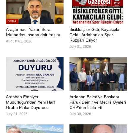
BORA
Araştırmacı Yazar, Bora
Bisikletçiler Gitti, Kayakçılar
İzkübarlas İnsana dair Yazısı
Geldi: Ardahan’da Spor
Rüzgârı Esiyor
August 01, 2026
July 31, 2026
Ardahan Emniyet
Ardahan Belediye Başkanı
Müdürlüğü’nden Yeni Harf
Faruk Demir ve Meclis Üyeleri
Grubu Plaka Duyurusu
CHP’den İstifa Etti
July 31, 2026
July 30, 2026