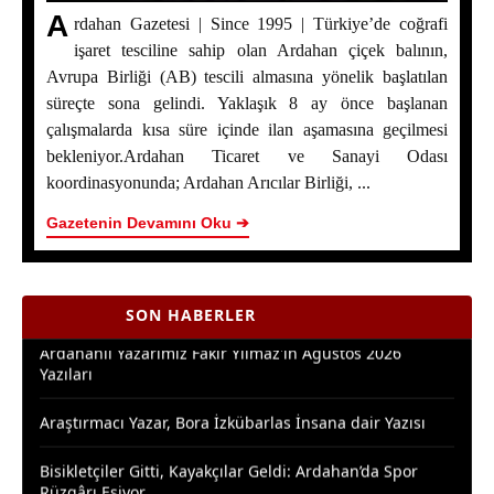
A
rdahan Gazetesi | Since 1995 | Türkiye’de coğrafi
işaret tesciline sahip olan Ardahan çiçek balının,
Avrupa Birliği (AB) tescili almasına yönelik başlatılan
süreçte sona gelindi. Yaklaşık 8 ay önce başlanan
çalışmalarda kısa süre içinde ilan aşamasına geçilmesi
Ardahan Çiçek Balı İçin AB Tescilinde Sona Doğru
bekleniyor.Ardahan Ticaret ve Sanayi Odası
koordinasyonunda; Ardahan Arıcılar Birliği, ...
Yaşar Geler’in 5 Bölümlük Dev Yazı Dizisi Başladı! |
Bölüm 1: Ardahan Akademi Dünyası
Gazetenin Devamını Oku ➔
Posof’ta 2. Kültür ve Sanat Festivali Coşkusu
Ardahanlı Yazarımız Fakir Yılmaz'ın Ağustos 2026
SON HABERLER
Yazıları
Araştırmacı Yazar, Bora İzkübarlas İnsana dair Yazısı
Bisikletçiler Gitti, Kayakçılar Geldi: Ardahan’da Spor
Rüzgârı Esiyor