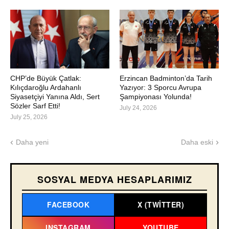
CHP’de Büyük Çatlak:
Erzincan Badminton’da Tarih
Kılıçdaroğlu Ardahanlı
Yazıyor: 3 Sporcu Avrupa
Siyasetçiyi Yanına Aldı, Sert
Şampiyonası Yolunda!
Sözler Sarf Etti!
July 24, 2026
July 25, 2026
Daha yeni
Daha eski
SOSYAL MEDYA HESAPLARIMIZ
FACEBOOK
X (TWITTER)
INSTAGRAM
YOUTUBE