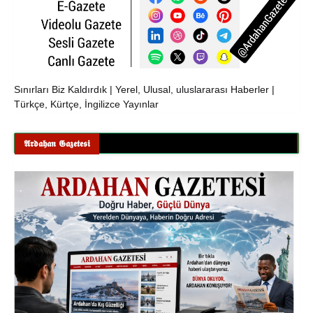
Sınırları Biz Kaldırdık | Yerel, Ulusal, uluslararası Haberler |
Türkçe, Kürtçe, İngilizce Yayınlar
𝕬𝖗𝖉𝖆𝖍𝖆𝖓 𝕲𝖆𝖟𝖊𝖙𝖊𝖘𝖎