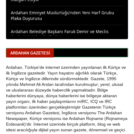
Ardahan Emniyet Müdürlüğü’nden Yeni Harf Grubu
Plaka Duyurusu
Ardahan Belediye Başkanı Faruk Demir ve Meclis
Üyeleri CHP’den İstifa Etti
Yaşar Geler'den Bölge Analizi: Ardahan ve Kars'ta Son
Durum
ARDAHAN GAZETESI
Bir Parti İşte Böyle Bitirilir
Ardahan, Türkiye'de internet üzerinden yayınlanan ilk Kürtçe ve
CHP Çıldır İl Genel Meclis Üyesi Gökhan Sözbir
ilk İngilizce gazetedir. Yayın hayatını ağırlıklı olarak Türkçe,
Tutuklandı
Kürtçe ve İngilizce dillerinde sürdürmektedir. Gazete, 1995
yılında Mehmet Ali Arslan tarafından kurulmuştur; yerel, ulusal
Ardahan'da Traktör Devrildi: Sürücü Yaralandı
ve uluslararası düzeyde habercilik yapmaktadır. Bölge
haberlerini dünyaya, dünya haberlerini ise bölgeye aktaran
yayın organı, ilk haber paylaşımlarını mIRC, ICQ ve IRC
Uluslararası Badminton Turnuvasında Erzincanlı
platformları üzerinden gerçekleştirmiştir Gazetenin Türkçe
Sporculardan Büyük Başarı: 3 Altın, 1 Gümüş Madalya
versiyonu Ardahan Gazetesi, İngilizce versiyonu The Ardahan
Newspaper, Kürtçe versiyonu ise Ardahan Rojname (Rojnameya
Çıldır Gölü Yelken Yarışlarına Ev Sahipliği Yaptı
Erdexanê)'dir. İnternet üzerinde birçok platform, blog ve web
sitesi aracılığıyla dijital yayın sunan gazete, dönemsel ve geçici