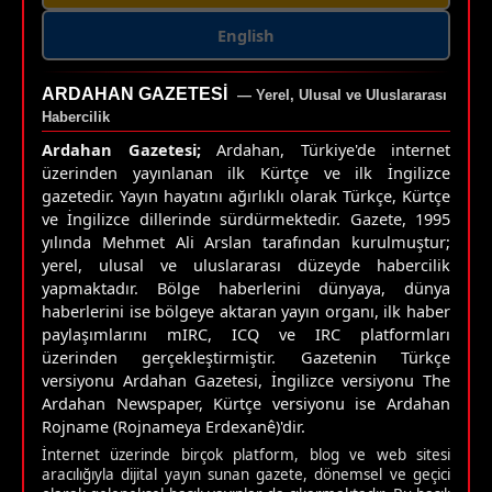
English
ARDAHAN GAZETESI
— Yerel, Ulusal ve Uluslararası
Habercilik
Ardahan Gazetesi;
Ardahan, Türkiye'de internet
üzerinden yayınlanan ilk Kürtçe ve ilk İngilizce
gazetedir. Yayın hayatını ağırlıklı olarak Türkçe, Kürtçe
ve İngilizce dillerinde sürdürmektedir. Gazete, 1995
yılında Mehmet Ali Arslan tarafından kurulmuştur;
yerel, ulusal ve uluslararası düzeyde habercilik
yapmaktadır. Bölge haberlerini dünyaya, dünya
haberlerini ise bölgeye aktaran yayın organı, ilk haber
paylaşımlarını mIRC, ICQ ve IRC platformları
üzerinden gerçekleştirmiştir. Gazetenin Türkçe
versiyonu Ardahan Gazetesi, İngilizce versiyonu The
Ardahan Newspaper, Kürtçe versiyonu ise Ardahan
Rojname (Rojnameya Erdexanê)'dir.
İnternet üzerinde birçok platform, blog ve web sitesi
aracılığıyla dijital yayın sunan gazete, dönemsel ve geçici