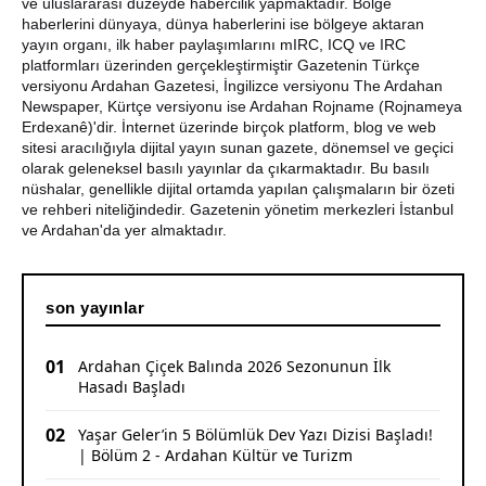
ve uluslararası düzeyde habercilik yapmaktadır. Bölge
haberlerini dünyaya, dünya haberlerini ise bölgeye aktaran
Ardahan'da Traktör Devrildi: Sürücü Yaralandı
yayın organı, ilk haber paylaşımlarını mIRC, ICQ ve IRC
platformları üzerinden gerçekleştirmiştir Gazetenin Türkçe
versiyonu Ardahan Gazetesi, İngilizce versiyonu The Ardahan
Uluslararası Badminton Turnuvasında Erzincanlı
Newspaper, Kürtçe versiyonu ise Ardahan Rojname (Rojnameya
Sporculardan Büyük Başarı: 3 Altın, 1 Gümüş Madalya
Erdexanê)'dir. İnternet üzerinde birçok platform, blog ve web
sitesi aracılığıyla dijital yayın sunan gazete, dönemsel ve geçici
olarak geleneksel basılı yayınlar da çıkarmaktadır. Bu basılı
nüshalar, genellikle dijital ortamda yapılan çalışmaların bir özeti
ve rehberi niteliğindedir. Gazetenin yönetim merkezleri İstanbul
ve Ardahan'da yer almaktadır.
son yayınlar
01
Ardahan Çiçek Balında 2026 Sezonunun İlk
Hasadı Başladı
02
Yaşar Geler’in 5 Bölümlük Dev Yazı Dizisi Başladı!
| Bölüm 2 - Ardahan Kültür ve Turizm