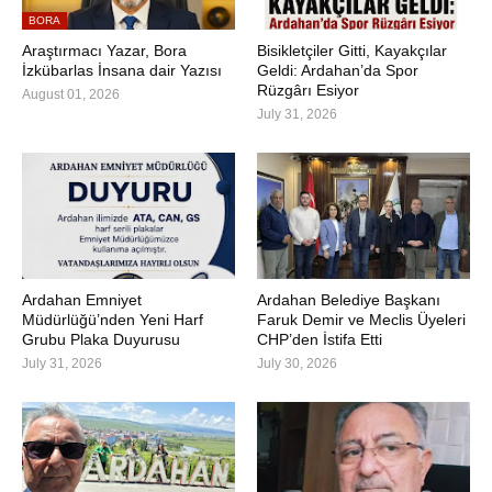
BORA
Araştırmacı Yazar, Bora
Bisikletçiler Gitti, Kayakçılar
İzkübarlas İnsana dair Yazısı
Geldi: Ardahan’da Spor
Rüzgârı Esiyor
August 01, 2026
July 31, 2026
Ardahan Emniyet
Ardahan Belediye Başkanı
Müdürlüğü’nden Yeni Harf
Faruk Demir ve Meclis Üyeleri
Grubu Plaka Duyurusu
CHP’den İstifa Etti
July 31, 2026
July 30, 2026