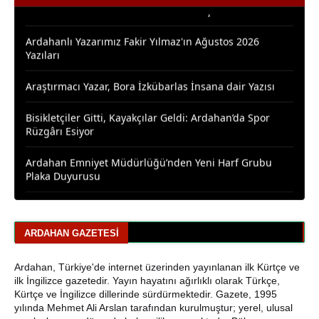
Ardahanlı Yazarımız Fakir Yılmaz'ın Ağustos 2026
Yazıları
Araştırmacı Yazar, Bora İzkübarlas İnsana dair Yazısı
Bisikletçiler Gitti, Kayakçılar Geldi: Ardahan’da Spor
Rüzgârı Esiyor
Ardahan Emniyet Müdürlüğü’nden Yeni Harf Grubu
Plaka Duyurusu
Ardahan Belediye Başkanı Faruk Demir ve Meclis
Üyeleri CHP’den İstifa Etti
Yaşar Geler'den Bölge Analizi: Ardahan ve Kars'ta Son
ARDAHAN GAZETESI
Durum
Ardahan, Türkiye'de internet üzerinden yayınlanan ilk Kürtçe ve
Bir Parti İşte Böyle Bitirilir
ilk İngilizce gazetedir. Yayın hayatını ağırlıklı olarak Türkçe,
Kürtçe ve İngilizce dillerinde sürdürmektedir. Gazete, 1995
CHP Çıldır İl Genel Meclis Üyesi Gökhan Sözbir
yılında Mehmet Ali Arslan tarafından kurulmuştur; yerel, ulusal
Tutuklandı