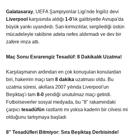
Galatasaray
, UEFA Şampiyonlar Ligi'nde İngiliz devi
Liverpool
karşısında aldığı
1-0
'lık galibiyetle Avrupa'da
büyük yankı uyandırdı. Sarı-kırmızılılar, sergilediği üstün
mücadeleyle rakibine adeta nefes aldırmadı ve dev bir
zafere imza attı.
Maç Sonu Esrarengiz Tesadüf: 8 Dakikalık Uzatma!
Karşılaşmanın ardından en çok konuşulan konulardan
biri, hakemin maçı tam
8 dakika
uzatması oldu. Bu
uzatma süresi, akıllara 2007 yılında Liverpool'un
Beşiktaş'ı tam
8-0
yendiği unutulmaz maçı getirdi.
Futbolseverler sosyal medyada, bu "8" rakamındaki
çarpıcı
tesadüfün
rastlantı mı yoksa kaderin bir cilvesi mi
olduğunu tartışmaya başladı
8" Tesadüfleri Bitmiyor: Sıra Beşiktaş Derbisinde!