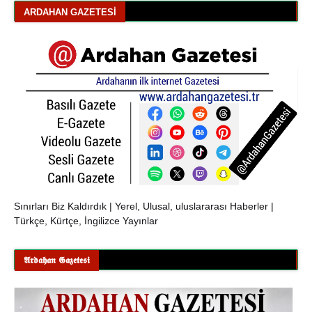
ARDAHAN GAZETESI
Sınırları Biz Kaldırdık | Yerel, Ulusal, uluslararası Haberler |
Türkçe, Kürtçe, İngilizce Yayınlar
𝕬𝖗𝖉𝖆𝖍𝖆𝖓 𝕲𝖆𝖟𝖊𝖙𝖊𝖘𝖎