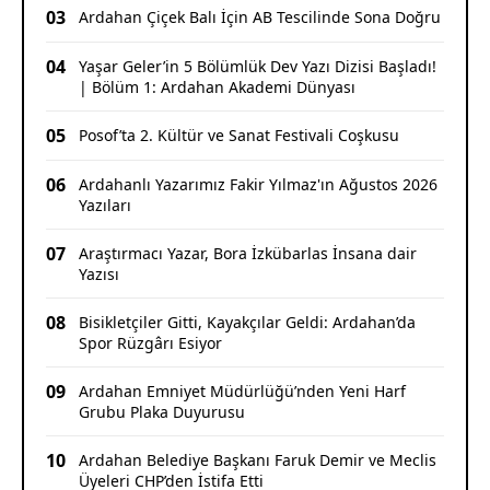
03
Ardahan Çiçek Balı İçin AB Tescilinde Sona Doğru
04
Yaşar Geler’in 5 Bölümlük Dev Yazı Dizisi Başladı!
| Bölüm 1: Ardahan Akademi Dünyası
05
Posof’ta 2. Kültür ve Sanat Festivali Coşkusu
06
Ardahanlı Yazarımız Fakir Yılmaz'ın Ağustos 2026
Yazıları
07
Araştırmacı Yazar, Bora İzkübarlas İnsana dair
Yazısı
08
Bisikletçiler Gitti, Kayakçılar Geldi: Ardahan’da
Spor Rüzgârı Esiyor
09
Ardahan Emniyet Müdürlüğü’nden Yeni Harf
Grubu Plaka Duyurusu
10
Ardahan Belediye Başkanı Faruk Demir ve Meclis
Üyeleri CHP’den İstifa Etti