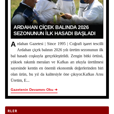
ARDAHAN ÇIÇEK BALINDA 2026
SEZONUNUN İLK HASADI BAŞLADI
A
rdahan Gazetesi | Since 1995 | Coğrafi işaret tescilli
Ardahan Çiçek Balında 2026 Sezonunun İlk Hasadı
Ardahan çiçek balının 2026 yılı üretim sezonunun ilk
Başladı
bal hasadı coşkuyla gerçekleştirildi. Zengin bitki örtüsü,
yüksek rakımlı meraları ve Kafkas arı ırkıyla üretilmesi
Yaşar Geler’in 5 Bölümlük Dev Yazı Dizisi Başladı! |
sayesinde kentin en önemli ekonomik değerlerinden biri
Bölüm 2 - Ardahan Kültür ve Turizm
olan ürün, bu yıl da kalitesiyle öne çıkıyor.Kafkas Arısı
Üretim, E...
Ardahan Çiçek Balı İçin AB Tescilinde Sona Doğru
Gazetenin Devamını Oku ➔
Yaşar Geler’in 5 Bölümlük Dev Yazı Dizisi Başladı! |
Bölüm 1: Ardahan Akademi Dünyası
Posof’ta 2. Kültür ve Sanat Festivali Coşkusu
SON H