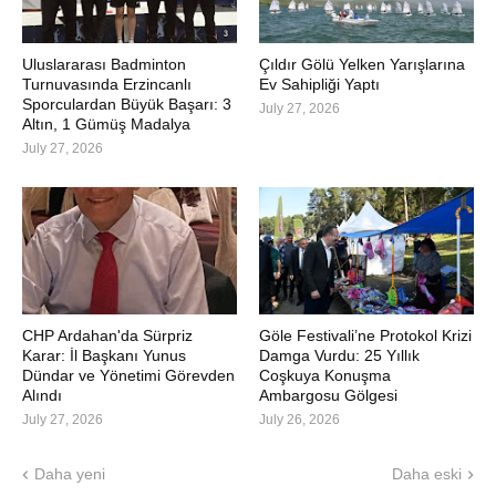
Uluslararası Badminton
Çıldır Gölü Yelken Yarışlarına
Turnuvasında Erzincanlı
Ev Sahipliği Yaptı
Sporculardan Büyük Başarı: 3
July 27, 2026
Altın, 1 Gümüş Madalya
July 27, 2026
CHP Ardahan'da Sürpriz
Göle Festivali’ne Protokol Krizi
Karar: İl Başkanı Yunus
Damga Vurdu: 25 Yıllık
Dündar ve Yönetimi Görevden
Coşkuya Konuşma
Alındı
Ambargosu Gölgesi
July 27, 2026
July 26, 2026
Daha yeni
Daha eski