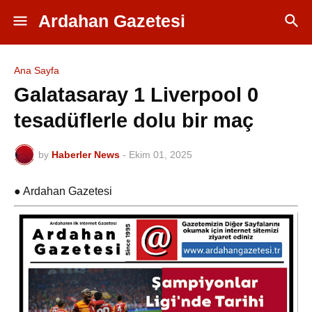
Ardahan Gazetesi
Ana Sayfa
Galatasaray 1 Liverpool 0
tesadüflerle dolu bir maç
by
Haberler News
-
Ekim 01, 2025
● Ardahan Gazetesi