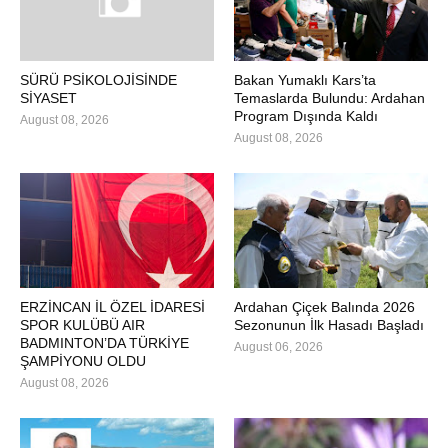
SÜRÜ PSİKOLOJİSİNDE
Bakan Yumaklı Kars’ta
SİYASET
Temaslarda Bulundu: Ardahan
Program Dışında Kaldı
August 08, 2026
August 08, 2026
ERZİNCAN İL ÖZEL İDARESİ
Ardahan Çiçek Balında 2026
SPOR KULÜBÜ AIR
Sezonunun İlk Hasadı Başladı
BADMINTON’DA TÜRKİYE
August 06, 2026
ŞAMPİYONU OLDU
August 08, 2026