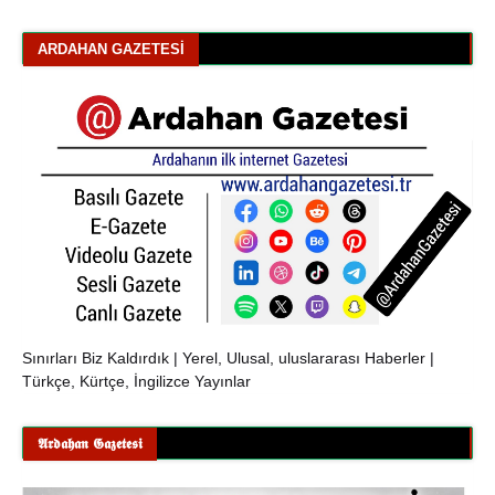
ARDAHAN GAZETESI
Sınırları Biz Kaldırdık | Yerel, Ulusal, uluslararası Haberler |
Türkçe, Kürtçe, İngilizce Yayınlar
𝕬𝖗𝖉𝖆𝖍𝖆𝖓 𝕲𝖆𝖟𝖊𝖙𝖊𝖘𝖎