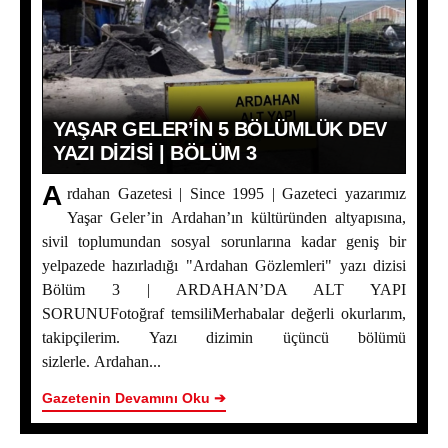
YAŞAR GELER’IN 5 BÖLÜMLÜK DEV
YAZI DIZISI | BÖLÜM 3
A
rdahan Gazetesi | Since 1995 | Gazeteci yazarımız
Yaşar Geler’in Ardahan’ın kültüründen altyapısına,
sivil toplumundan sosyal sorunlarına kadar geniş bir
yelpazede hazırladığı "Ardahan Gözlemleri" yazı dizisi
Bölüm 3 | ARDAHAN’DA ALT YAPI
SORUNUFotoğraf temsiliMerhabalar değerli okurlarım,
Yaşar Geler’in 5 Bölümlük Dev Yazı Dizisi | Bölüm 3
takipçilerim. Yazı dizimin üçüncü bölümü
sizlerle. Ardahan...
Kuvvetli Yağış ve Rüzgar Uyarısı: Ardahan Dahil Birçok
Kent İçin Alarm Verildi
Gazetenin Devamını Oku ➔
SÜRÜ PSİKOLOJİSİNDE SİYASET