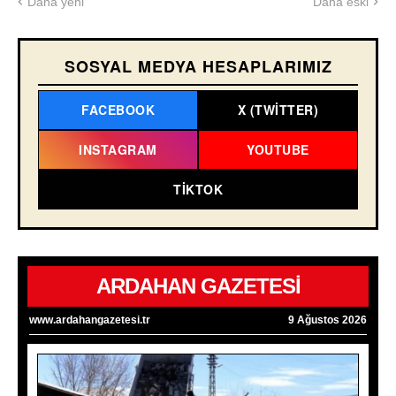
Daha yeni
Daha eski
SOSYAL MEDYA HESAPLARIMIZ
FACEBOOK
X (TWITTER)
INSTAGRAM
YOUTUBE
TIKTOK
ARDAHAN GAZETESİ
www.ardahangazetesi.tr
9 Ağustos 2026