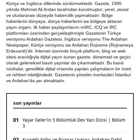
Yazıları
Kürtçe ve İngilizce dillerinde sürdürmektedir. Gazete, 1995
yılında Mehmet Ali Arslan tarafından kurulmuştur; yerel, ulusal
Araştırmacı Yazar, Bora İzkübarlas İnsana dair Yazısı
ve uluslararası düzeyde habercilik yapmaktadır. Bölge
haberlerini dünyaya, dünya haberlerini ise bölgeye aktaran
yayın organı, ilk haber paylaşımlarını mIRC, ICQ ve IRC
Bisikletçiler Gitti, Kayakçılar Geldi: Ardahan’da Spor
platformları üzerinden gerçekleştirmiştir Gazetenin Türkçe
Rüzgârı Esiyor
versiyonu Ardahan Gazetesi, İngilizce versiyonu The Ardahan
Newspaper, Kürtçe versiyonu ise Ardahan Rojname (Rojnameya
Ardahan Emniyet Müdürlüğü’nden Yeni Harf Grubu
Erdexanê)'dir. İnternet üzerinde birçok platform, blog ve web
Plaka Duyurusu
sitesi aracılığıyla dijital yayın sunan gazete, dönemsel ve geçici
olarak geleneksel basılı yayınlar da çıkarmaktadır. Bu basılı
Ardahan Belediye Başkanı Faruk Demir ve Meclis
nüshalar, genellikle dijital ortamda yapılan çalışmaların bir özeti
Üyeleri CHP’den İstifa Etti
ve rehberi niteliğindedir. Gazetenin yönetim merkezleri İstanbul
ve Ardahan'da yer almaktadır.
son yayınlar
01
Yaşar Geler’in 5 Bölümlük Dev Yazı Dizisi | Bölüm
3
02
Kuvvetli Yağış ve Rüzgar Uyarısı: Ardahan Dahil