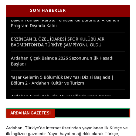
Bakan Yumaklı Kars’ta Temaslarda Bulundu: Ardahan
SON HABERLER
Program Dışında Kaldı
ERZİNCAN İL ÖZEL İDARESİ SPOR KULÜBÜ AIR
BADMINTON’DA TÜRKİYE ŞAMPİYONU OLDU
Ardahan Çiçek Balında 2026 Sezonunun İlk Hasadı
Başladı
Yaşar Geler’in 5 Bölümlük Dev Yazı Dizisi Başladı! |
Bölüm 2 - Ardahan Kültür ve Turizm
Ardahan Çiçek Balı İçin AB Tescilinde Sona Doğru
Yaşar Geler’in 5 Bölümlük Dev Yazı Dizisi Başladı! |
Bölüm 1: Ardahan Akademi Dünyası
ARDAHAN GAZETESI
Posof’ta 2. Kültür ve Sanat Festivali Coşkusu
Ardahan, Türkiye'de internet üzerinden yayınlanan ilk Kürtçe ve
Ardahanlı Yazarımız Fakir Yılmaz'ın Ağustos 2026
ilk İngilizce gazetedir. Yayın hayatını ağırlıklı olarak Türkçe,