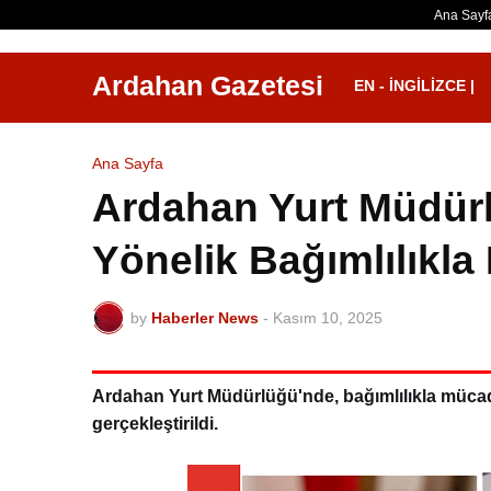
Ana Sayf
Ardahan Gazetesi
EN - İNGILIZCE |
Ana Sayfa
Ardahan Yurt Müdür
Yönelik Bağımlılıkla
by
Haberler News
-
Kasım 10, 2025
Ardahan Yurt Müdürlüğü'nde, bağımlılıkla mücade
gerçekleştirildi.