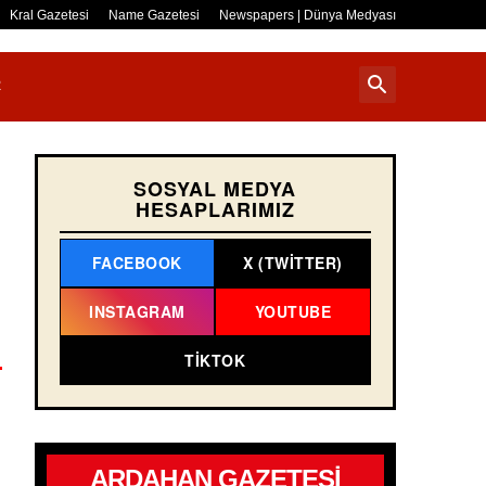
Kral Gazetesi
Name Gazetesi
Newspapers | Dünya Medyası
R
SOSYAL MEDYA
HESAPLARIMIZ
FACEBOOK
X (TWITTER)
INSTAGRAM
YOUTUBE
TIKTOK
ARDAHAN GAZETESİ