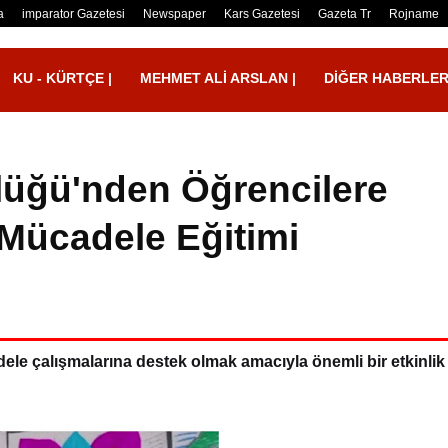
a
imparator Gazetesi
Newspaper
Kars Gazetesi
Gazeta Tr
Rojname
KU - KÜRTÇE |
MEHMET ALI ARSLAN |
DIĞER HABERLE
lüğü'nden Öğrencilere
 Mücadele Eğitimi
le çalışmalarına destek olmak amacıyla önemli bir etkinlik