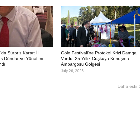
a Sürpriz Karar: İl
Göle Festivali’ne Protokol Krizi Damga
s Dündar ve Yönetimi
Vurdu: 25 Yıllık Coşkuya Konuşma
ndı
Ambargosu Gölgesi
July 26, 2026
Daha eski