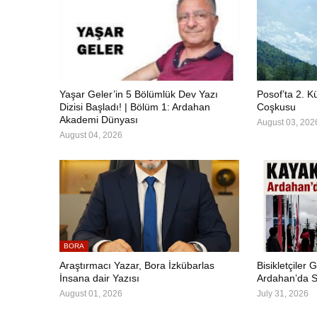
Yaşar Geler’in 5 Bölümlük Dev Yazı
Posof’ta 2. Kü
Dizisi Başladı! | Bölüm 1: Ardahan
Coşkusu
Akademi Dünyası
August 03, 202
August 04, 2026
BORA
Araştırmacı Yazar, Bora İzkübarlas
Bisikletçiler G
İnsana dair Yazısı
Ardahan’da S
August 01, 2026
July 31, 2026