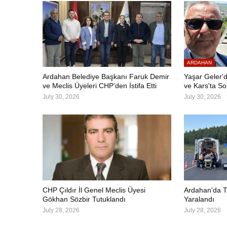
ARDAHAN
Ardahan Belediye Başkanı Faruk Demir
Yaşar Geler'd
ve Meclis Üyeleri CHP’den İstifa Etti
ve Kars'ta S
July 30, 2026
July 30, 2026
CHP Çıldır İl Genel Meclis Üyesi
Ardahan'da Tr
Gökhan Sözbir Tutuklandı
Yaralandı
July 28, 2026
July 28, 2026