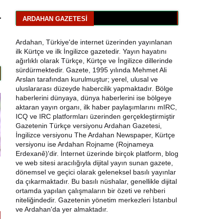
Bisikletçiler Gitti, Kayakçılar Geldi:
Ardahan’da Spor Rüzgârı Esiyor
ARDAHAN GAZETESI
Ardahan Emniyet Müdürlüğü’nden Yeni Harf
Ardahan, Türkiye'de internet üzerinden yayınlanan
Grubu Plaka Duyurusu
ilk Kürtçe ve ilk İngilizce gazetedir. Yayın hayatını
ağırlıklı olarak Türkçe, Kürtçe ve İngilizce dillerinde
Ardahan Belediye Başkanı Faruk Demir ve
sürdürmektedir. Gazete, 1995 yılında Mehmet Ali
Meclis Üyeleri CHP’den İstifa Etti
Arslan tarafından kurulmuştur; yerel, ulusal ve
uluslararası düzeyde habercilik yapmaktadır. Bölge
haberlerini dünyaya, dünya haberlerini ise bölgeye
Yaşar Geler'den Bölge Analizi: Ardahan ve
aktaran yayın organı, ilk haber paylaşımlarını mIRC,
Kars'ta Son Durum
ICQ ve IRC platformları üzerinden gerçekleştirmiştir
Gazetenin Türkçe versiyonu Ardahan Gazetesi,
Bir Parti İşte Böyle Bitirilir
İngilizce versiyonu The Ardahan Newspaper, Kürtçe
versiyonu ise Ardahan Rojname (Rojnameya
CHP Çıldır İl Genel Meclis Üyesi Gökhan
Erdexanê)'dir. İnternet üzerinde birçok platform, blog
Sözbir Tutuklandı
ve web sitesi aracılığıyla dijital yayın sunan gazete,
dönemsel ve geçici olarak geleneksel basılı yayınlar
da çıkarmaktadır. Bu basılı nüshalar, genellikle dijital
Ardahan'da Traktör Devrildi: Sürücü
ortamda yapılan çalışmaların bir özeti ve rehberi
Yaralandı
niteliğindedir. Gazetenin yönetim merkezleri İstanbul
ve Ardahan'da yer almaktadır.
Uluslararası Badminton Turnuvasında