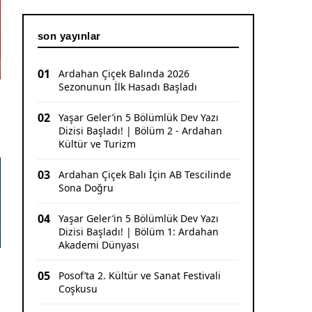
Erzincanlı Sporculardan Büyük Başarı: 3
Altın, 1 Gümüş Madalya
son yayınlar
01
Ardahan Çiçek Balında 2026
Sezonunun İlk Hasadı Başladı
02
Yaşar Geler’in 5 Bölümlük Dev Yazı
Dizisi Başladı! | Bölüm 2 - Ardahan
Kültür ve Turizm
03
Ardahan Çiçek Balı İçin AB Tescilinde
Sona Doğru
04
Yaşar Geler’in 5 Bölümlük Dev Yazı
Dizisi Başladı! | Bölüm 1: Ardahan
Akademi Dünyası
05
Posof’ta 2. Kültür ve Sanat Festivali
Coşkusu