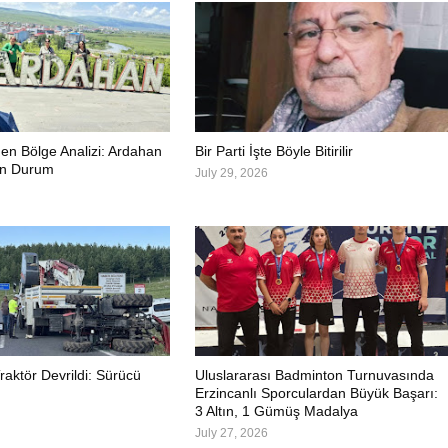
en Bölge Analizi: Ardahan
Bir Parti İşte Böyle Bitirilir
on Durum
July 29, 2026
aktör Devrildi: Sürücü
Uluslararası Badminton Turnuvasında
Erzincanlı Sporculardan Büyük Başarı:
3 Altın, 1 Gümüş Madalya
July 27, 2026