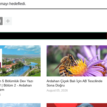
amayı hedefledi.
in 5 Bölümlük Dev Yazı
Ardahan Çiçek Balı İçin AB Tescilinde
ı! | Bölüm 2 - Ardahan
Sona Doğru
izm
August 05, 2026
6