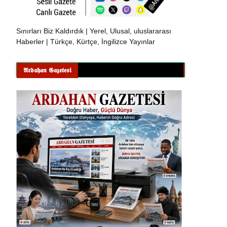
Sınırları Biz Kaldırdık | Yerel, Ulusal, uluslararası
Haberler | Türkçe, Kürtçe, İngilizce Yayınlar
𝕬𝖗𝖉𝖆𝖍𝖆𝖓 𝕲𝖆𝖟𝖊𝖙𝖊𝖘𝖎