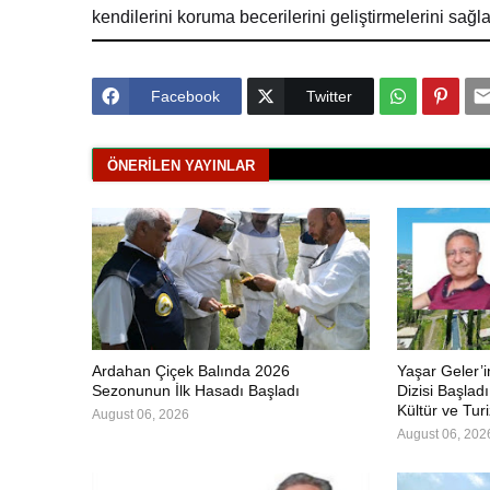
kendilerini koruma becerilerini geliştirmelerini sağl
Facebook
Twitter
ÖNERILEN YAYINLAR
Ardahan Çiçek Balında 2026
Yaşar Geler’
Sezonunun İlk Hasadı Başladı
Dizisi Başlad
Kültür ve Tur
August 06, 2026
August 06, 202