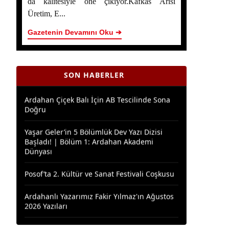
da kalitesiyle öne çıkıyor.Kafkas Arısı
Ardahan Çiçek Balında 2026 Sezonunun İlk
Hasadı Başladı
Üretim, E...
Gazetenin Devamını Oku ➔
Yaşar Geler’in 5 Bölümlük Dev Yazı Dizisi
Başladı! | Bölüm 2 - Ardahan Kültür ve
Turizm
SON HABERLER
Ardahan Çiçek Balı İçin AB Tescilinde Sona
Doğru
Yaşar Geler’in 5 Bölümlük Dev Yazı Dizisi
Başladı! | Bölüm 1: Ardahan Akademi
Dünyası
Posof’ta 2. Kültür ve Sanat Festivali Coşkusu
Ardahanlı Yazarımız Fakir Yılmaz'ın Ağustos
2026 Yazıları
Araştırmacı Yazar, Bora İzkübarlas İnsana
dair Yazısı