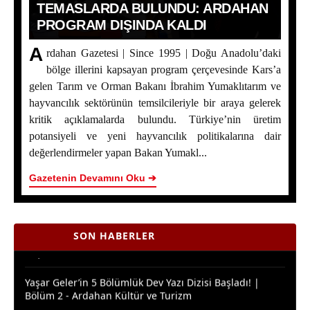
TEMASLARDA BULUNDU: ARDAHAN
PROGRAM DIŞINDA KALDI
A
rdahan Gazetesi | Since 1995 | Doğu Anadolu’daki
bölge illerini kapsayan program çerçevesinde Kars’a
gelen Tarım ve Orman Bakanı İbrahim Yumaklıtarım ve
hayvancılık sektörünün temsilcileriyle bir araya gelerek
kritik açıklamalarda bulundu. Türkiye’nin üretim
Bakan Yumaklı Kars’ta Temaslarda Bulundu: Ardahan
potansiyeli ve yeni hayvancılık politikalarına dair
Program Dışında Kaldı
değerlendirmeler yapan Bakan Yumakl...
ERZİNCAN İL ÖZEL İDARESİ SPOR KULÜBÜ AIR
Gazetenin Devamını Oku ➔
BADMINTON’DA TÜRKİYE ŞAMPİYONU OLDU
Ardahan Çiçek Balında 2026 Sezonunun İlk Hasadı
Başladı
SON HABERLER
Yaşar Geler’in 5 Bölümlük Dev Yazı Dizisi Başladı! |
Bölüm 2 - Ardahan Kültür ve Turizm
Ardahan Çiçek Balı İçin AB Tescilinde Sona Doğru