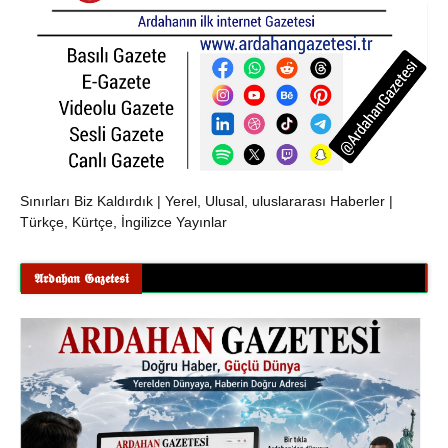
Sınırları Biz Kaldırdık | Yerel, Ulusal, uluslararası Haberler |
Türkçe, Kürtçe, İngilizce Yayınlar
𝕬𝖗𝖉𝖆𝖍𝖆𝖓 𝕲𝖆𝖟𝖊𝖙𝖊𝖘𝖎