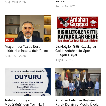
Yazıları
August 03, 2026
August 02, 2026
BORA
Araştırmacı Yazar, Bora
Bisikletçiler Gitti, Kayakçılar
İzkübarlas İnsana dair Yazısı
Geldi: Ardahan’da Spor
Rüzgârı Esiyor
August 01, 2026
July 31, 2026
Ardahan Emniyet
Ardahan Belediye Başkanı
Müdürlüğü’nden Yeni Harf
Faruk Demir ve Meclis Üyeleri