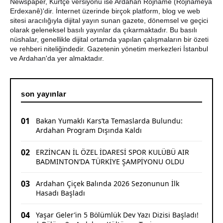
Durum
Newspaper, Kürtçe versiyonu ise Ardahan Rojname (Rojnameya
Erdexanê)'dir. İnternet üzerinde birçok platform, blog ve web
sitesi aracılığıyla dijital yayın sunan gazete, dönemsel ve geçici
Bir Parti İşte Böyle Bitirilir
olarak geleneksel basılı yayınlar da çıkarmaktadır. Bu basılı
nüshalar, genellikle dijital ortamda yapılan çalışmaların bir özeti
CHP Çıldır İl Genel Meclis Üyesi Gökhan Sözbir
ve rehberi niteliğindedir. Gazetenin yönetim merkezleri İstanbul
Tutuklandı
ve Ardahan'da yer almaktadır.
son yayınlar
01
Bakan Yumaklı Kars’ta Temaslarda Bulundu:
Ardahan Program Dışında Kaldı
02
ERZİNCAN İL ÖZEL İDARESİ SPOR KULÜBÜ AIR
BADMINTON’DA TÜRKİYE ŞAMPİYONU OLDU
03
Ardahan Çiçek Balında 2026 Sezonunun İlk
Hasadı Başladı
04
Yaşar Geler’in 5 Bölümlük Dev Yazı Dizisi Başladı!