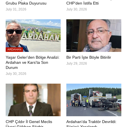
Grubu Plaka Duyurusu
CHP’den İstifa Etti
July 31, 2026
July 30, 2026
ARDAHAN
Yaşar Geler'den Bölge Analizi:
Bir Parti İşte Böyle Bitirilir
Ardahan ve Kars'ta Son
July 29, 2026
Durum
July 30, 2026
CHP Çıldır İl Genel Meclis
Ardahan'da Traktör Devrildi:
Üyesi Gökhan Sözbir
Sürücü Yaralandı