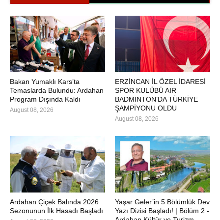
Bakan Yumaklı Kars’ta
ERZİNCAN İL ÖZEL İDARESİ
Temaslarda Bulundu: Ardahan
SPOR KULÜBÜ AIR
Program Dışında Kaldı
BADMINTON’DA TÜRKİYE
ŞAMPİYONU OLDU
August 08, 2026
August 08, 2026
Ardahan Çiçek Balında 2026
Yaşar Geler’in 5 Bölümlük Dev
Sezonunun İlk Hasadı Başladı
Yazı Dizisi Başladı! | Bölüm 2 -
Ardahan Kültür ve Turizm