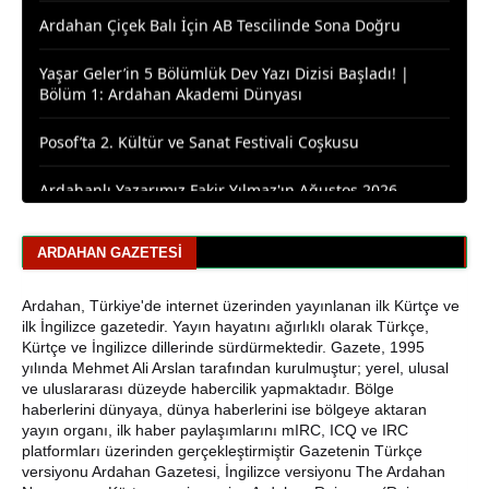
Yaşar Geler’in 5 Bölümlük Dev Yazı Dizisi Başladı! |
Bölüm 1: Ardahan Akademi Dünyası
Posof’ta 2. Kültür ve Sanat Festivali Coşkusu
Ardahanlı Yazarımız Fakir Yılmaz'ın Ağustos 2026
Yazıları
Araştırmacı Yazar, Bora İzkübarlas İnsana dair Yazısı
ARDAHAN GAZETESI
Bisikletçiler Gitti, Kayakçılar Geldi: Ardahan’da Spor
Rüzgârı Esiyor
Ardahan, Türkiye'de internet üzerinden yayınlanan ilk Kürtçe ve
ilk İngilizce gazetedir. Yayın hayatını ağırlıklı olarak Türkçe,
Ardahan Emniyet Müdürlüğü’nden Yeni Harf Grubu
Kürtçe ve İngilizce dillerinde sürdürmektedir. Gazete, 1995
Plaka Duyurusu
yılında Mehmet Ali Arslan tarafından kurulmuştur; yerel, ulusal
ve uluslararası düzeyde habercilik yapmaktadır. Bölge
Ardahan Belediye Başkanı Faruk Demir ve Meclis
haberlerini dünyaya, dünya haberlerini ise bölgeye aktaran
Üyeleri CHP’den İstifa Etti
yayın organı, ilk haber paylaşımlarını mIRC, ICQ ve IRC
platformları üzerinden gerçekleştirmiştir Gazetenin Türkçe
Yaşar Geler'den Bölge Analizi: Ardahan ve Kars'ta Son
versiyonu Ardahan Gazetesi, İngilizce versiyonu The Ardahan