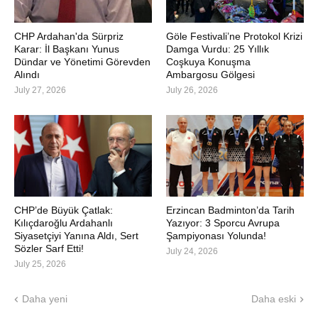
CHP Ardahan'da Sürpriz
Göle Festivali’ne Protokol Krizi
Karar: İl Başkanı Yunus
Damga Vurdu: 25 Yıllık
Dündar ve Yönetimi Görevden
Coşkuya Konuşma
Alındı
Ambargosu Gölgesi
July 27, 2026
July 26, 2026
CHP’de Büyük Çatlak:
Erzincan Badminton’da Tarih
Kılıçdaroğlu Ardahanlı
Yazıyor: 3 Sporcu Avrupa
Siyasetçiyi Yanına Aldı, Sert
Şampiyonası Yolunda!
Sözler Sarf Etti!
July 24, 2026
July 25, 2026
Daha yeni
Daha eski