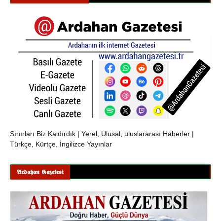
Sınırları Biz Kaldırdık | Yerel, Ulusal, uluslararası Haberler |
Türkçe, Kürtçe, İngilizce Yayınlar
𝕬𝖗𝖉𝖆𝖍𝖆𝖓 𝕲𝖆𝖟𝖊𝖙𝖊𝖘𝖎