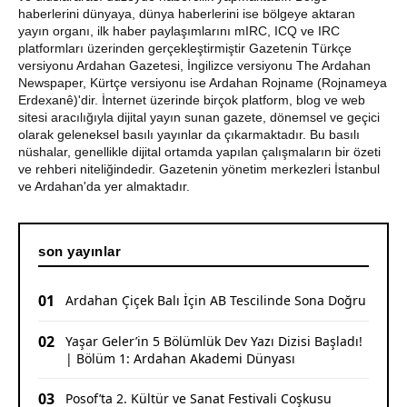
Durum
haberlerini dünyaya, dünya haberlerini ise bölgeye aktaran
yayın organı, ilk haber paylaşımlarını mIRC, ICQ ve IRC
Bir Parti İşte Böyle Bitirilir
platformları üzerinden gerçekleştirmiştir Gazetenin Türkçe
versiyonu Ardahan Gazetesi, İngilizce versiyonu The Ardahan
Newspaper, Kürtçe versiyonu ise Ardahan Rojname (Rojnameya
CHP Çıldır İl Genel Meclis Üyesi Gökhan Sözbir
Erdexanê)'dir. İnternet üzerinde birçok platform, blog ve web
Tutuklandı
sitesi aracılığıyla dijital yayın sunan gazete, dönemsel ve geçici
olarak geleneksel basılı yayınlar da çıkarmaktadır. Bu basılı
Ardahan'da Traktör Devrildi: Sürücü Yaralandı
nüshalar, genellikle dijital ortamda yapılan çalışmaların bir özeti
ve rehberi niteliğindedir. Gazetenin yönetim merkezleri İstanbul
Uluslararası Badminton Turnuvasında Erzincanlı
ve Ardahan'da yer almaktadır.
Sporculardan Büyük Başarı: 3 Altın, 1 Gümüş Madalya
Çıldır Gölü Yelken Yarışlarına Ev Sahipliği Yaptı
son yayınlar
CHP Ardahan'da Sürpriz Karar: İl Başkanı Yunus Dündar
ve Yönetimi Görevden Alındı
01
Ardahan Çiçek Balı İçin AB Tescilinde Sona Doğru
02
Yaşar Geler’in 5 Bölümlük Dev Yazı Dizisi Başladı!
| Bölüm 1: Ardahan Akademi Dünyası
03
Posof’ta 2. Kültür ve Sanat Festivali Coşkusu