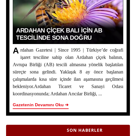
ARDAHAN ÇIÇEK BALI İÇIN AB
TESCILINDE SONA DOĞRU
A
rdahan Gazetesi | Since 1995 | Türkiye’de coğrafi
işaret tesciline sahip olan Ardahan çiçek balının,
Avrupa Birliği (AB) tescili almasına yönelik başlatılan
süreçte sona gelindi. Yaklaşık 8 ay önce başlanan
çalışmalarda kısa süre içinde ilan aşamasına geçilmesi
bekleniyor.Ardahan Ticaret ve Sanayi Odası
koordinasyonunda; Ardahan Arıcılar Birliği, ...
Gazetenin Devamını Oku ➔
SON HABERLER
Ardahan Çiçek Balı İçin AB Tescilinde Sona Doğru