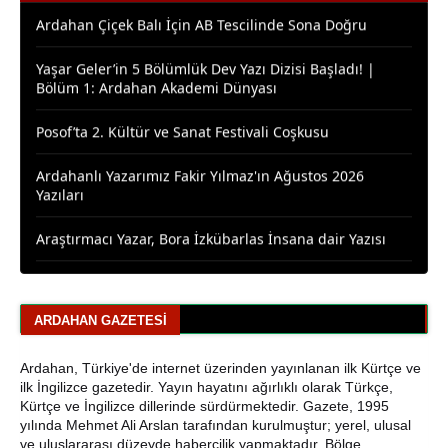
Yaşar Geler’in 5 Bölümlük Dev Yazı Dizisi Başladı! |
Bölüm 1: Ardahan Akademi Dünyası
Posof’ta 2. Kültür ve Sanat Festivali Coşkusu
Ardahanlı Yazarımız Fakir Yılmaz'ın Ağustos 2026
Yazıları
Araştırmacı Yazar, Bora İzkübarlas İnsana dair Yazısı
Bisikletçiler Gitti, Kayakçılar Geldi: Ardahan’da Spor
Rüzgârı Esiyor
Ardahan Emniyet Müdürlüğü’nden Yeni Harf Grubu
ARDAHAN GAZETESI
Plaka Duyurusu
Ardahan, Türkiye'de internet üzerinden yayınlanan ilk Kürtçe ve
Ardahan Belediye Başkanı Faruk Demir ve Meclis
ilk İngilizce gazetedir. Yayın hayatını ağırlıklı olarak Türkçe,
Üyeleri CHP’den İstifa Etti
Kürtçe ve İngilizce dillerinde sürdürmektedir. Gazete, 1995
yılında Mehmet Ali Arslan tarafından kurulmuştur; yerel, ulusal
Yaşar Geler'den Bölge Analizi: Ardahan ve Kars'ta Son
ve uluslararası düzeyde habercilik yapmaktadır. Bölge