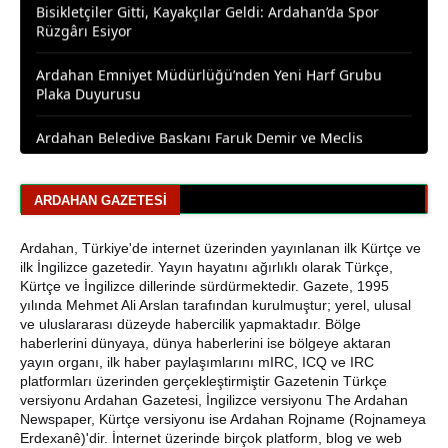
Ardahan Emniyet Müdürlüğü’nden Yeni Harf Grubu
Plaka Duyurusu
Ardahan Belediye Başkanı Faruk Demir ve Meclis
Üyeleri CHP’den İstifa Etti
Yaşar Geler'den Bölge Analizi: Ardahan ve Kars'ta Son
Durum
ARDAHAN GAZETESI
Bir Parti İşte Böyle Bitirilir
Ardahan, Türkiye'de internet üzerinden yayınlanan ilk Kürtçe ve
ilk İngilizce gazetedir. Yayın hayatını ağırlıklı olarak Türkçe,
CHP Çıldır İl Genel Meclis Üyesi Gökhan Sözbir
Kürtçe ve İngilizce dillerinde sürdürmektedir. Gazete, 1995
Tutuklandı
yılında Mehmet Ali Arslan tarafından kurulmuştur; yerel, ulusal
ve uluslararası düzeyde habercilik yapmaktadır. Bölge
Ardahan'da Traktör Devrildi: Sürücü Yaralandı
haberlerini dünyaya, dünya haberlerini ise bölgeye aktaran
yayın organı, ilk haber paylaşımlarını mIRC, ICQ ve IRC
Uluslararası Badminton Turnuvasında Erzincanlı
platformları üzerinden gerçekleştirmiştir Gazetenin Türkçe
Sporculardan Büyük Başarı: 3 Altın, 1 Gümüş Madalya
versiyonu Ardahan Gazetesi, İngilizce versiyonu The Ardahan
Newspaper, Kürtçe versiyonu ise Ardahan Rojname (Rojnameya
Erdexanê)'dir. İnternet üzerinde birçok platform, blog ve web
Çıldır Gölü Yelken Yarışlarına Ev Sahipliği Yaptı