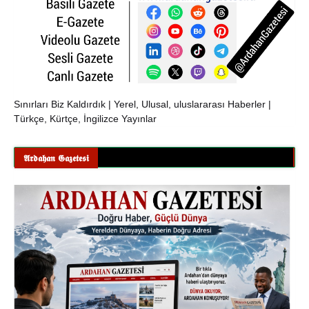
Sınırları Biz Kaldırdık | Yerel, Ulusal, uluslararası Haberler |
Türkçe, Kürtçe, İngilizce Yayınlar
𝕬𝖗𝖉𝖆𝖍𝖆𝖓 𝕲𝖆𝖟𝖊𝖙𝖊𝖘𝖎