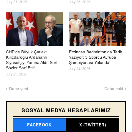
July 27, 2026
July 26, 2026
CHP’de Büyük Çatlak:
Erzincan Badminton’da Tarih
Kılıçdaroğlu Ardahanlı
Yazıyor: 3 Sporcu Avrupa
Siyasetçiyi Yanına Aldı, Sert
Şampiyonası Yolunda!
Sözler Sarf Etti!
July 24, 2026
July 25, 2026
Daha yeni
Daha eski
SOSYAL MEDYA HESAPLARIMIZ
FACEBOOK
X (TWITTER)