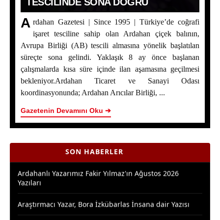
TESCILINDE SONA DOĞRU
A
rdahan Gazetesi | Since 1995 | Türkiye’de coğrafi
işaret tesciline sahip olan Ardahan çiçek balının,
Avrupa Birliği (AB) tescili almasına yönelik başlatılan
süreçte sona gelindi. Yaklaşık 8 ay önce başlanan
çalışmalarda kısa süre içinde ilan aşamasına geçilmesi
bekleniyor.Ardahan Ticaret ve Sanayi Odası
Ardahan Çiçek Balı İçin AB Tescilinde Sona Doğru
koordinasyonunda; Ardahan Arıcılar Birliği, ...
Yaşar Geler’in 5 Bölümlük Dev Yazı Dizisi Başladı! |
Gazetenin Devamını Oku ➔
Bölüm 1: Ardahan Akademi Dünyası
Posof’ta 2. Kültür ve Sanat Festivali Coşkusu
SON HABERLER
Ardahanlı Yazarımız Fakir Yılmaz'ın Ağustos 2026
Yazıları
Araştırmacı Yazar, Bora İzkübarlas İnsana dair Yazısı
Bisikletçiler Gitti, Kayakçılar Geldi: Ardahan’da Spor
Rüzgârı Esiyor