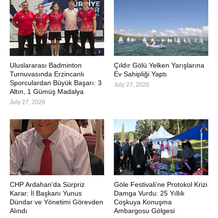
Uluslararası Badminton
Çıldır Gölü Yelken Yarışlarına
Turnuvasında Erzincanlı
Ev Sahipliği Yaptı
Sporculardan Büyük Başarı: 3
July 27, 2026
Altın, 1 Gümüş Madalya
July 27, 2026
CHP Ardahan'da Sürpriz
Göle Festivali’ne Protokol Krizi
Karar: İl Başkanı Yunus
Damga Vurdu: 25 Yıllık
Dündar ve Yönetimi Görevden
Coşkuya Konuşma
Alındı
Ambargosu Gölgesi