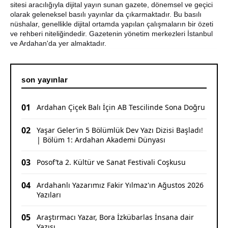
sitesi aracılığıyla dijital yayın sunan gazete, dönemsel ve geçici
olarak geleneksel basılı yayınlar da çıkarmaktadır. Bu basılı
CHP Ardahan'da Sürpriz Karar: İl Başkanı Yunus Dündar
nüshalar, genellikle dijital ortamda yapılan çalışmaların bir özeti
ve Yönetimi Görevden Alındı
ve rehberi niteliğindedir. Gazetenin yönetim merkezleri İstanbul
ve Ardahan'da yer almaktadır.
son yayınlar
01
Ardahan Çiçek Balı İçin AB Tescilinde Sona Doğru
02
Yaşar Geler’in 5 Bölümlük Dev Yazı Dizisi Başladı!
| Bölüm 1: Ardahan Akademi Dünyası
03
Posof’ta 2. Kültür ve Sanat Festivali Coşkusu
04
Ardahanlı Yazarımız Fakir Yılmaz'ın Ağustos 2026
Yazıları
05
Araştırmacı Yazar, Bora İzkübarlas İnsana dair
Yazısı