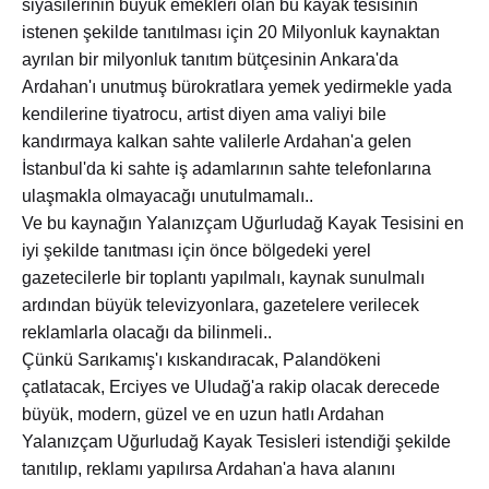
siyasilerinin büyük emekleri olan bu kayak tesisinin
istenen şekilde tanıtılması için 20 Milyonluk kaynaktan
ayrılan bir milyonluk tanıtım bütçesinin Ankara'da
Ardahan'ı unutmuş bürokratlara yemek yedirmekle yada
kendilerine tiyatrocu, artist diyen ama valiyi bile
kandırmaya kalkan sahte valilerle Ardahan'a gelen
İstanbul'da ki sahte iş adamlarının sahte telefonlarına
ulaşmakla olmayacağı unutulmamalı..
Ve bu kaynağın Yalanızçam Uğurludağ Kayak Tesisini en
iyi şekilde tanıtması için önce bölgedeki yerel
gazetecilerle bir toplantı yapılmalı, kaynak sunulmalı
ardından büyük televizyonlara, gazetelere verilecek
reklamlarla olacağı da bilinmeli..
Çünkü Sarıkamış'ı kıskandıracak, Palandökeni
çatlatacak, Erciyes ve Uludağ'a rakip olacak derecede
büyük, modern, güzel ve en uzun hatlı Ardahan
Yalanızçam Uğurludağ Kayak Tesisleri istendiği şekilde
tanıtılıp, reklamı yapılırsa Ardahan'a hava alanını