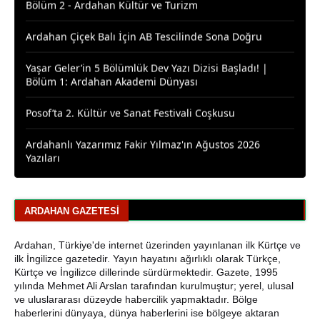
Ardahan Çiçek Balı İçin AB Tescilinde Sona Doğru
Yaşar Geler’in 5 Bölümlük Dev Yazı Dizisi Başladı! |
Bölüm 1: Ardahan Akademi Dünyası
Posof’ta 2. Kültür ve Sanat Festivali Coşkusu
Ardahanlı Yazarımız Fakir Yılmaz'ın Ağustos 2026
Yazıları
Araştırmacı Yazar, Bora İzkübarlas İnsana dair Yazısı
Bisikletçiler Gitti, Kayakçılar Geldi: Ardahan’da Spor
Rüzgârı Esiyor
ARDAHAN GAZETESI
Ardahan Emniyet Müdürlüğü’nden Yeni Harf Grubu
Ardahan, Türkiye'de internet üzerinden yayınlanan ilk Kürtçe ve
Plaka Duyurusu
ilk İngilizce gazetedir. Yayın hayatını ağırlıklı olarak Türkçe,
Kürtçe ve İngilizce dillerinde sürdürmektedir. Gazete, 1995
Ardahan Belediye Başkanı Faruk Demir ve Meclis
yılında Mehmet Ali Arslan tarafından kurulmuştur; yerel, ulusal
Üyeleri CHP’den İstifa Etti
ve uluslararası düzeyde habercilik yapmaktadır. Bölge
haberlerini dünyaya, dünya haberlerini ise bölgeye aktaran