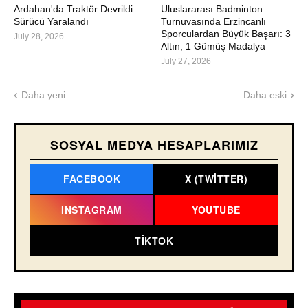
Ardahan'da Traktör Devrildi:
Uluslararası Badminton
Sürücü Yaralandı
Turnuvasında Erzincanlı
Sporculardan Büyük Başarı: 3
July 28, 2026
Altın, 1 Gümüş Madalya
July 27, 2026
Daha yeni
Daha eski
SOSYAL MEDYA HESAPLARIMIZ
FACEBOOK
X (TWITTER)
INSTAGRAM
YOUTUBE
TIKTOK