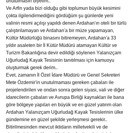
unutulmasın diyelim..
Ve Arfin yada bizi olduğu gibi toplumun büyük kesimini
çokta ilgilendirmediğini gördüğüm şu günlerde yeni
valinin resmi açılışı yapıldı denen Ardahan'ın oteli bir türlü
çalıştırılamayan ve Ardahan'a bir müze yapamayan,
Kültür Müdürlüğü binasını bitiremeyen, Ardahan'a 33
yıldır asaleten bir İl Kütür Müdürü atamayan Kültür ve
Turizm Bakanlığına devir edildiği söylenen Yalanızçam
Uğurludağ Kayak Tesisinin tanıtılması için kamuoyu
oluşturmak gerek derim..
Evet, zamanın İl Özel İdare Müdürü ve Genel Sekreteri
Mete Özdemir'in unutulmaması gereken çabaları ile
projelendirilen ve ondan sonra gelen siyasi, vali ve diğer
idarecilerin çabaları ve Avrupa Birliği kaynakları ile bana
göre bölgeye yapılan en büyük ve en güzel yatırım olan
Ardahan Yalanızçam Uğurludağ Kayak Tesislerinin ülke
gündemine en güzel şekilde yerleşmesi gerekir..
Bitirilmesinden mevcut iktidarın milletvekili ve de