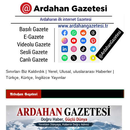
Sınırları Biz Kaldırdık | Yerel, Ulusal, uluslararası Haberler |
Türkçe, Kürtçe, İngilizce Yayınlar
𝕬𝖗𝖉𝖆𝖍𝖆𝖓 𝕲𝖆𝖟𝖊𝖙𝖊𝖘𝖎