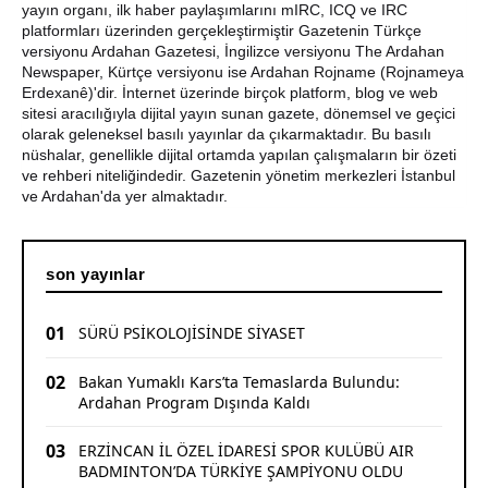
yayın organı, ilk haber paylaşımlarını mIRC, ICQ ve IRC
Yaşar Geler'den Bölge Analizi: Ardahan ve Kars'ta Son
platformları üzerinden gerçekleştirmiştir Gazetenin Türkçe
Durum
versiyonu Ardahan Gazetesi, İngilizce versiyonu The Ardahan
Newspaper, Kürtçe versiyonu ise Ardahan Rojname (Rojnameya
Bir Parti İşte Böyle Bitirilir
Erdexanê)'dir. İnternet üzerinde birçok platform, blog ve web
sitesi aracılığıyla dijital yayın sunan gazete, dönemsel ve geçici
olarak geleneksel basılı yayınlar da çıkarmaktadır. Bu basılı
nüshalar, genellikle dijital ortamda yapılan çalışmaların bir özeti
ve rehberi niteliğindedir. Gazetenin yönetim merkezleri İstanbul
ve Ardahan'da yer almaktadır.
son yayınlar
01
SÜRÜ PSİKOLOJİSİNDE SİYASET
02
Bakan Yumaklı Kars’ta Temaslarda Bulundu:
Ardahan Program Dışında Kaldı
03
ERZİNCAN İL ÖZEL İDARESİ SPOR KULÜBÜ AIR
BADMINTON’DA TÜRKİYE ŞAMPİYONU OLDU