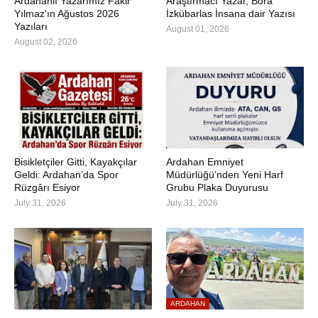
Ardahanlı Yazarımız Fakir
Araştırmacı Yazar, Bora
Yılmaz'ın Ağustos 2026
İzkübarlas İnsana dair Yazısı
Yazıları
August 01, 2026
August 02, 2026
Bisikletçiler Gitti, Kayakçılar
Ardahan Emniyet
Geldi: Ardahan’da Spor
Müdürlüğü’nden Yeni Harf
Rüzgârı Esiyor
Grubu Plaka Duyurusu
July 31, 2026
July 31, 2026
ARDAHAN