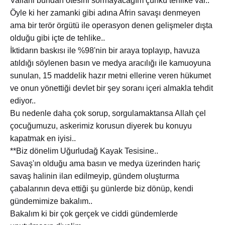
Vallahi bundan ötesini sormayacağım çünkü tehlike var..
Öyle ki her zamanki gibi adına Afrin savaşı denmeyen
ama bir terör örgütü ile operasyon denen gelişmeler dışta
olduğu gibi içte de tehlike..
İktidarın baskısı ile %98'nin bir araya toplayıp, havuza
atıldığı söylenen basın ve medya aracılığı ile kamuoyuna
sunulan, 15 maddelik hazır metni ellerine veren hükumet
ve onun yönettiği devlet bir şey soranı içeri almakla tehdit
ediyor..
Bu nedenle daha çok sorup, sorgulamaktansa Allah çel
çocuğumuzu, askerimiz korusun diyerek bu konuyu
kapatmak en iyisi..
**Biz dönelim Uğurludağ Kayak Tesisine..
Savaş'ın olduğu ama basın ve medya üzerinden hariç
savaş halinin ilan edilmeyip, gündem oluşturma
çabalarının deva ettiği şu günlerde biz dönüp, kendi
gündemimize bakalım..
Bakalım ki bir çok gerçek ve ciddi gündemlerde