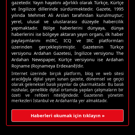
gazetedir. Yayın hayatını ağırlıklı olarak Türkçe, Kürtçe
ve İngilizce dillerinde sürdürmektedir. Gazete, 1995
yılında Mehmet Ali Arslan tarafından kurulmuştur;
yerel, ulusal ve uluslararası düzeyde habercilik
yapmaktadır. Bölge haberlerini dünyaya, dünya
haberlerini ise bölgeye aktaran yayın organı, ilk haber
paylaşımlarını mIRC, ICQ ve IRC platformları
üzerinden gerçekleştirmiştir. Gazetenin Türkçe
versiyonu Ardahan Gazetesi, İngilizce versiyonu The
Ardahan Newspaper, Kürtçe versiyonu ise Ardahan
Rojname (Rojnameya Erdexanê)'dir.
İnternet üzerinde birçok platform, blog ve web sitesi
aracılığıyla dijital yayın sunan gazete, dönemsel ve geçici
olarak geleneksel basılı yayınlar da çıkarmaktadır. Bu basılı
nüshalar, genellikle dijital ortamda yapılan çalışmaların bir
özeti ve rehberi niteliğindedir. Gazetenin yönetim
merkezleri İstanbul ve Ardahan'da yer almaktadır.
Haberleri okumak için tıklayın »