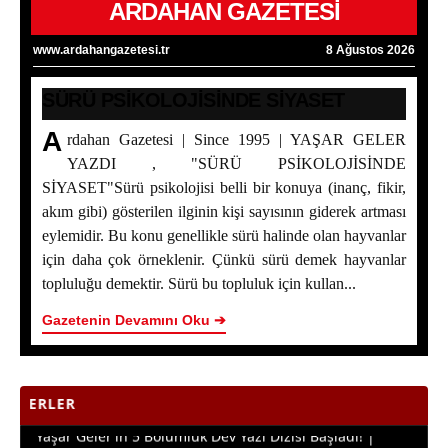
ARDAHAN GAZETESİ
www.ardahangazetesi.tr
8 Ağustos 2026
SÜRÜ PSİKOLOJİSİNDE SİYASET
A
rdahan Gazetesi | Since 1995 | YAŞAR GELER
YAZDI , "SÜRÜ PSİKOLOJİSİNDE
SÜRÜ PSİKOLOJİSİNDE SİYASET
SİYASET"Sürü psikolojisi belli bir konuya (inanç, fikir,
Bakan Yumaklı Kars’ta Temaslarda Bulundu: Ardahan
akım gibi) gösterilen ilginin kişi sayısının giderek artması
Program Dışında Kaldı
eylemidir. Bu konu genellikle sürü halinde olan hayvanlar
için daha çok örneklenir. Çünkü sürü demek hayvanlar
ERZİNCAN İL ÖZEL İDARESİ SPOR KULÜBÜ AIR
topluluğu demektir. Sürü bu topluluk için kullan...
BADMINTON’DA TÜRKİYE ŞAMPİYONU OLDU
Gazetenin Devamını Oku ➔
Ardahan Çiçek Balında 2026 Sezonunun İlk Hasadı
Başladı
Yaşar Geler’in 5 Bölümlük Dev Yazı Dizisi Başladı! |
SON 
Bölüm 2 - Ardahan Kültür ve Turizm