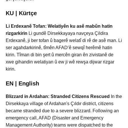
KU | Kürtçe
Li Erdexanê Tofan: Welatiyên ku asê mabûn hatin
rizgarkirin
Li gundê Dirsekkayaya navçeya Çildira
Erdexanê, ji ber tofan û bagerê welatî di rê de asê man. Li
ser agahdarkirinê, tîmên AFAD’ê sewqî herêmê hatin
kirin. Tîman di bin şert û mercên giran ên zivistanê de
xwe gihandin welatiyan û ew ji wê rewşa dijwar rizgar
kirin.
EN | English
Blizzard in Ardahan: Stranded Citizens Rescued
In the
Dirsekkaya village of Ardahan's Çıldır district, citizens
became stranded due to a severe blizzard. Following an
emergency call, AFAD (Disaster and Emergency
Management Authority) teams were dispatched to the