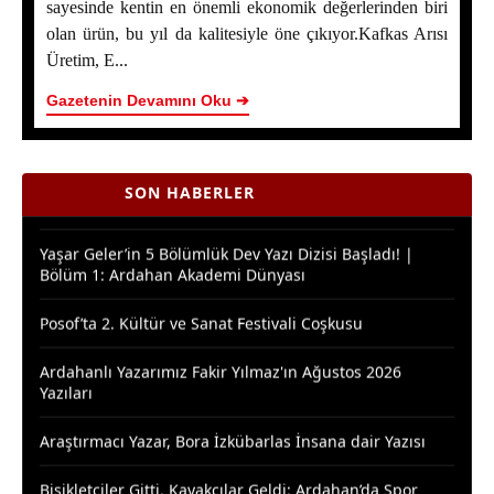
sayesinde kentin en önemli ekonomik değerlerinden biri
Ardahan Çiçek Balında 2026 Sezonunun İlk Hasadı
olan ürün, bu yıl da kalitesiyle öne çıkıyor.Kafkas Arısı
Başladı
Üretim, E...
Yaşar Geler’in 5 Bölümlük Dev Yazı Dizisi Başladı! |
Gazetenin Devamını Oku ➔
Bölüm 2 - Ardahan Kültür ve Turizm
Ardahan Çiçek Balı İçin AB Tescilinde Sona Doğru
SON HABERLER
Yaşar Geler’in 5 Bölümlük Dev Yazı Dizisi Başladı! |
Bölüm 1: Ardahan Akademi Dünyası
Posof’ta 2. Kültür ve Sanat Festivali Coşkusu
Ardahanlı Yazarımız Fakir Yılmaz'ın Ağustos 2026
Yazıları
Araştırmacı Yazar, Bora İzkübarlas İnsana dair Yazısı
Bisikletçiler Gitti, Kayakçılar Geldi: Ardahan’da Spor
Rüzgârı Esiyor