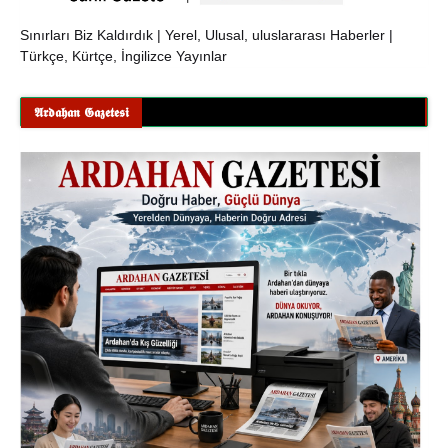
Sınırları Biz Kaldırdık | Yerel, Ulusal, uluslararası Haberler |
Türkçe, Kürtçe, İngilizce Yayınlar
𝕬𝖗𝖉𝖆𝖍𝖆𝖓 𝕲𝖆𝖟𝖊𝖙𝖊𝖘𝖎