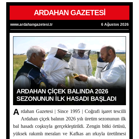
ARDAHAN GAZETESİ
www.ardahangazetesi.tr
6 Ağustos 2026
ARDAHAN ÇIÇEK BALINDA 2026
SEZONUNUN İLK HASADI BAŞLADI
A
rdahan Gazetesi | Since 1995 | Coğrafi işaret tescilli
Ardahan çiçek balının 2026 yılı üretim sezonunun ilk
bal hasadı coşkuyla gerçekleştirildi. Zengin bitki örtüsü,
yüksek rakımlı meraları ve Kafkas arı ırkıyla üretilmesi