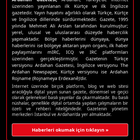
üzerinden yayınlanan ilk Kürtçe ve ilk İngilizce
gazetedir. Yayın hayatını ağırlıklı olarak Türkçe, Kürtçe
ve İngilizce dillerinde sürdürmektedir. Gazete, 1995
yılında Mehmet Ali Arslan tarafından kurulmuştur;
yerel, ulusal ve uluslararası düzeyde habercilik
yapmaktadır. Bölge haberlerini dünyaya, dünya
haberlerini ise bölgeye aktaran yayın organı, ilk haber
paylaşımlarını mIRC, ICQ ve IRC platformları
üzerinden gerçekleştirmiştir. Gazetenin Türkçe
versiyonu Ardahan Gazetesi, İngilizce versiyonu The
Ardahan Newspaper, Kürtçe versiyonu ise Ardahan
Rojname (Rojnameya Erdexanê)'dir.
İnternet üzerinde birçok platform, blog ve web sitesi
aracılığıyla dijital yayın sunan gazete, dönemsel ve geçici
olarak geleneksel basılı yayınlar da çıkarmaktadır. Bu basılı
nüshalar, genellikle dijital ortamda yapılan çalışmaların bir
özeti ve rehberi niteliğindedir. Gazetenin yönetim
merkezleri İstanbul ve Ardahan'da yer almaktadır.
Haberleri okumak için tıklayın »