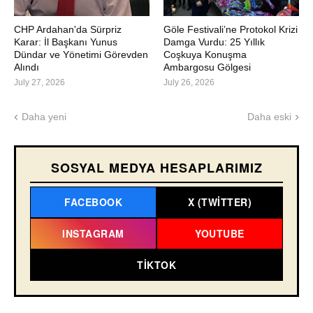
CHP Ardahan'da Sürpriz
Göle Festivali’ne Protokol Krizi
Karar: İl Başkanı Yunus
Damga Vurdu: 25 Yıllık
Dündar ve Yönetimi Görevden
Coşkuya Konuşma
Alındı
Ambargosu Gölgesi
July 27, 2026
July 26, 2026
Daha yeni
Daha eski
SOSYAL MEDYA HESAPLARIMIZ
FACEBOOK
X (TWITTER)
INSTAGRAM
YOUTUBE
TIKTOK