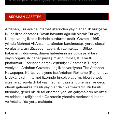
Ardahan Emniyet Müdürlüğü’nden Yeni Harf Grubu
Plaka Duyurusu
ARDAHAN GAZETESI
Ardahan Belediye Başkanı Faruk Demir ve Meclis
Üyeleri CHP’den İstifa Etti
Ardahan, Türkiye'de internet üzerinden yayınlanan ilk Kürtçe ve
ilk İngilizce gazetedir. Yayın hayatını ağırlıklı olarak Türkçe,
Kürtçe ve İngilizce dillerinde sürdürmektedir. Gazete, 1995
Yaşar Geler'den Bölge Analizi: Ardahan ve Kars'ta Son
yılında Mehmet Ali Arslan tarafından kurulmuştur; yerel, ulusal
Durum
ve uluslararası düzeyde habercilik yapmaktadır. Bölge
haberlerini dünyaya, dünya haberlerini ise bölgeye aktaran
Bir Parti İşte Böyle Bitirilir
yayın organı, ilk haber paylaşımlarını mIRC, ICQ ve IRC
platformları üzerinden gerçekleştirmiştir Gazetenin Türkçe
CHP Çıldır İl Genel Meclis Üyesi Gökhan Sözbir
versiyonu Ardahan Gazetesi, İngilizce versiyonu The Ardahan
Tutuklandı
Newspaper, Kürtçe versiyonu ise Ardahan Rojname (Rojnameya
Erdexanê)'dir. İnternet üzerinde birçok platform, blog ve web
Ardahan'da Traktör Devrildi: Sürücü Yaralandı
sitesi aracılığıyla dijital yayın sunan gazete, dönemsel ve geçici
olarak geleneksel basılı yayınlar da çıkarmaktadır. Bu basılı
nüshalar, genellikle dijital ortamda yapılan çalışmaların bir özeti
Uluslararası Badminton Turnuvasında Erzincanlı
ve rehberi niteliğindedir. Gazetenin yönetim merkezleri İstanbul
Sporculardan Büyük Başarı: 3 Altın, 1 Gümüş Madalya
ve Ardahan'da yer almaktadır.