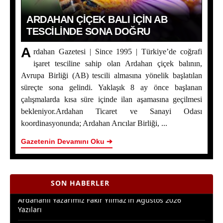
ARDAHAN ÇIÇEK BALI İÇIN AB
TESCILINDE SONA DOĞRU
A
rdahan Gazetesi | Since 1995 | Türkiye’de coğrafi
işaret tesciline sahip olan Ardahan çiçek balının,
Avrupa Birliği (AB) tescili almasına yönelik başlatılan
süreçte sona gelindi. Yaklaşık 8 ay önce başlanan
çalışmalarda kısa süre içinde ilan aşamasına geçilmesi
Ardahan Çiçek Balı İçin AB Tescilinde Sona Doğru
bekleniyor.Ardahan Ticaret ve Sanayi Odası
koordinasyonunda; Ardahan Arıcılar Birliği, ...
Yaşar Geler’in 5 Bölümlük Dev Yazı Dizisi Başladı! |
Bölüm 1: Ardahan Akademi Dünyası
Gazetenin Devamını Oku ➔
Posof’ta 2. Kültür ve Sanat Festivali Coşkusu
SON HABERLER
Ardahanlı Yazarımız Fakir Yılmaz'ın Ağustos 2026
Yazıları
Araştırmacı Yazar, Bora İzkübarlas İnsana dair Yazısı