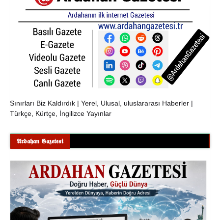
Sınırları Biz Kaldırdık | Yerel, Ulusal, uluslararası Haberler |
Türkçe, Kürtçe, İngilizce Yayınlar
𝕬𝖗𝖉𝖆𝖍𝖆𝖓 𝕲𝖆𝖟𝖊𝖙𝖊𝖘𝖎