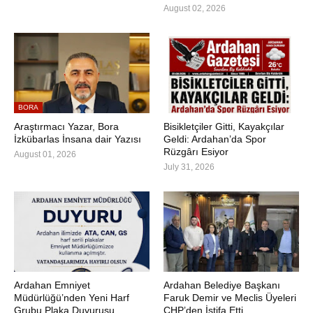
August 02, 2026
BORA
Araştırmacı Yazar, Bora
Bisikletçiler Gitti, Kayakçılar
İzkübarlas İnsana dair Yazısı
Geldi: Ardahan’da Spor
Rüzgârı Esiyor
August 01, 2026
July 31, 2026
Ardahan Emniyet
Ardahan Belediye Başkanı
Müdürlüğü’nden Yeni Harf
Faruk Demir ve Meclis Üyeleri
Grubu Plaka Duyurusu
CHP’den İstifa Etti