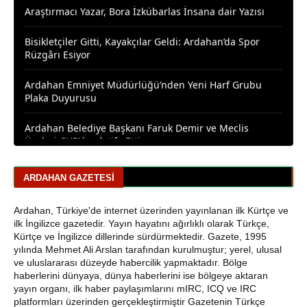
Bisikletçiler Gitti, Kayakçılar Geldi: Ardahan’da Spor
Rüzgârı Esiyor
Ardahan Emniyet Müdürlüğü’nden Yeni Harf Grubu
Plaka Duyurusu
Ardahan Belediye Başkanı Faruk Demir ve Meclis
Üyeleri CHP’den İstifa Etti
Yaşar Geler'den Bölge Analizi: Ardahan ve Kars'ta Son
Durum
ARDAHAN GAZETESI
Bir Parti İşte Böyle Bitirilir
Ardahan, Türkiye'de internet üzerinden yayınlanan ilk Kürtçe ve
CHP Çıldır İl Genel Meclis Üyesi Gökhan Sözbir
ilk İngilizce gazetedir. Yayın hayatını ağırlıklı olarak Türkçe,
Tutuklandı
Kürtçe ve İngilizce dillerinde sürdürmektedir. Gazete, 1995
yılında Mehmet Ali Arslan tarafından kurulmuştur; yerel, ulusal
ve uluslararası düzeyde habercilik yapmaktadır. Bölge
Ardahan'da Traktör Devrildi: Sürücü Yaralandı
haberlerini dünyaya, dünya haberlerini ise bölgeye aktaran
yayın organı, ilk haber paylaşımlarını mIRC, ICQ ve IRC
Uluslararası Badminton Turnuvasında Erzincanlı
platformları üzerinden gerçekleştirmiştir Gazetenin Türkçe