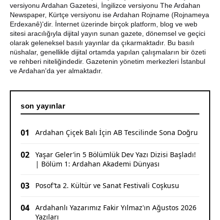
Sporculardan Büyük Başarı: 3 Altın, 1 Gümüş Madalya
versiyonu Ardahan Gazetesi, İngilizce versiyonu The Ardahan
Newspaper, Kürtçe versiyonu ise Ardahan Rojname (Rojnameya
Çıldır Gölü Yelken Yarışlarına Ev Sahipliği Yaptı
Erdexanê)'dir. İnternet üzerinde birçok platform, blog ve web
sitesi aracılığıyla dijital yayın sunan gazete, dönemsel ve geçici
olarak geleneksel basılı yayınlar da çıkarmaktadır. Bu basılı
CHP Ardahan'da Sürpriz Karar: İl Başkanı Yunus Dündar
nüshalar, genellikle dijital ortamda yapılan çalışmaların bir özeti
ve Yönetimi Görevden Alındı
ve rehberi niteliğindedir. Gazetenin yönetim merkezleri İstanbul
ve Ardahan'da yer almaktadır.
son yayınlar
01
Ardahan Çiçek Balı İçin AB Tescilinde Sona Doğru
02
Yaşar Geler’in 5 Bölümlük Dev Yazı Dizisi Başladı!
| Bölüm 1: Ardahan Akademi Dünyası
03
Posof’ta 2. Kültür ve Sanat Festivali Coşkusu
04
Ardahanlı Yazarımız Fakir Yılmaz'ın Ağustos 2026
Yazıları