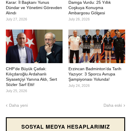
Karar: İl Başkanı Yunus
Damga Vurdu: 25 Yıllık
Dündar ve Yönetimi Görevden
Coşkuya Konuşma
Alındı
Ambargosu Gölgesi
July 27, 2026
July 26, 2026
CHP’de Büyük Çatlak:
Erzincan Badminton’da Tarih
Kılıçdaroğlu Ardahanlı
Yazıyor: 3 Sporcu Avrupa
Siyasetçiyi Yanına Aldı, Sert
Şampiyonası Yolunda!
Sözler Sarf Etti!
July 24, 2026
July 25, 2026
Daha yeni
Daha eski
SOSYAL MEDYA HESAPLARIMIZ