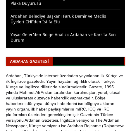
Ardahan Belediye Başkanı Faruk Demir ve Meclis
Üyeleri CHP’den İstifa Etti
Yaşar Geler'den Bölge Analizi: Ardahan ve Kars'ta Son
Durum
Bir Parti İşte Böyle Bitirilir
CHP Çıldır İl Genel Meclis Üyesi Gökhan Sözbir
Tutuklandı
ARDAHAN GAZETESI
Ardahan'da Traktör Devrildi: Sürücü Yaralandı
Ardahan, Türkiye'de internet üzerinden yayınlanan ilk Kürtçe ve
ilk İngilizce gazetedir. Yayın hayatını ağırlıklı olarak Türkçe,
Uluslararası Badminton Turnuvasında Erzincanlı
Kürtçe ve İngilizce dillerinde sürdürmektedir. Gazete, 1995
Sporculardan Büyük Başarı: 3 Altın, 1 Gümüş Madalya
yılında Mehmet Ali Arslan tarafından kurulmuştur; yerel, ulusal
ve uluslararası düzeyde habercilik yapmaktadır. Bölge
haberlerini dünyaya, dünya haberlerini ise bölgeye aktaran
Çıldır Gölü Yelken Yarışlarına Ev Sahipliği Yaptı
yayın organı, ilk haber paylaşımlarını mIRC, ICQ ve IRC
platformları üzerinden gerçekleştirmiştir Gazetenin Türkçe
CHP Ardahan'da Sürpriz Karar: İl Başkanı Yunus Dündar
versiyonu Ardahan Gazetesi, İngilizce versiyonu The Ardahan
ve Yönetimi Görevden Alındı
Newspaper, Kürtçe versiyonu ise Ardahan Rojname (Rojnameya