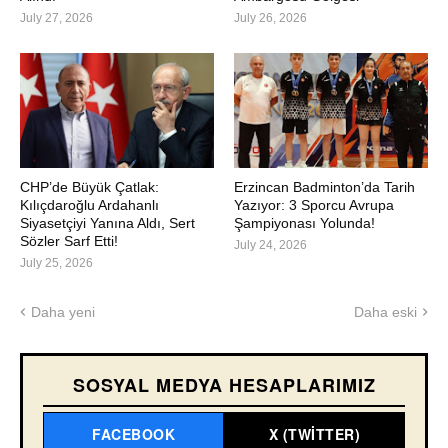
July 27, 2026
July 26, 2026
CHP’de Büyük Çatlak:
Erzincan Badminton’da Tarih
Kılıçdaroğlu Ardahanlı
Yazıyor: 3 Sporcu Avrupa
Siyasetçiyi Yanına Aldı, Sert
Şampiyonası Yolunda!
Sözler Sarf Etti!
July 24, 2026
July 25, 2026
Daha yeni
Daha eski
SOSYAL MEDYA HESAPLARIMIZ
FACEBOOK
X (TWITTER)