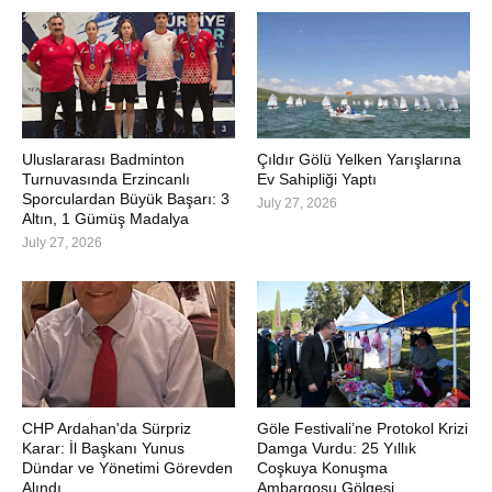
Uluslararası Badminton
Çıldır Gölü Yelken Yarışlarına
Turnuvasında Erzincanlı
Ev Sahipliği Yaptı
Sporculardan Büyük Başarı: 3
July 27, 2026
Altın, 1 Gümüş Madalya
July 27, 2026
CHP Ardahan'da Sürpriz
Göle Festivali’ne Protokol Krizi
Karar: İl Başkanı Yunus
Damga Vurdu: 25 Yıllık
Dündar ve Yönetimi Görevden
Coşkuya Konuşma
Alındı
Ambargosu Gölgesi