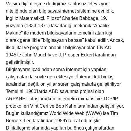
Ve sıra dijitalleşme dediğimiz kablosuz televizyon
niteliğinde olan bilgisayar/internet sistemine evrildik.
İngiliz Matematikçi, Filozof Charles Babbage, 19.
yüzyılda (1833-1871) tasarladığı mekanik "Analitik
Makine" ile modern bilgisayarların temelini atan kişi
olarak genellikle "bilgisayarın babası" kabul edilir. Ancak,
ilk dijital ve programlanabilir bilgisayar olan ENIAC
1945'te John Mauchly ve J. Presper Eckert tarafından
geliştirilmiştir.
Bilgisayarın icadından sonra internet için yapılan
çalışmalar da şöyle gerçekleşiyor: İnternet tek bir kişi
tarafından değil, on yıllar süren çalışmalarla geliştiriliyor.
Temelini, 1960'larda ABD savunma projesi olan
ARPANET oluştururken, internetin mimarisi ve TCP/IP
protokolleri Vint Cerf ve Bob Kahn tarafından geliştiriliyor.
Bugün kullandığımız World Wide Web (WWW) ise Tim
Berners-Lee tarafından 1989'da icat edilmiştir.
Dijitalleşme alanında yapılan bu öncü çalışmalardan