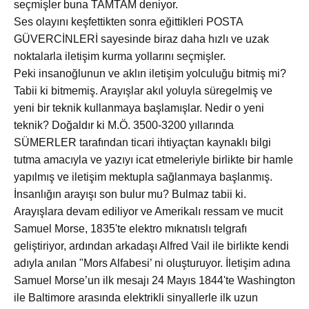
seçmişler buna TAMTAM deniyor.
Ses olayını keşfettikten sonra eğittikleri POSTA
GÜVERCİNLERİ sayesinde biraz daha hızlı ve uzak
noktalarla iletişim kurma yollarını seçmişler.
Peki insanoğlunun ve aklın iletişim yolculuğu bitmiş mi?
Tabii ki bitmemiş. Arayışlar akıl yoluyla süregelmiş ve
yeni bir teknik kullanmaya başlamışlar. Nedir o yeni
teknik? Doğaldır ki M.Ö. 3500-3200 yıllarında
SÜMERLER tarafından ticari ihtiyaçtan kaynaklı bilgi
tutma amacıyla ve yazıyı icat etmeleriyle birlikte bir hamle
yapılmış ve iletişim mektupla sağlanmaya başlanmış.
İnsanlığın arayışı son bulur mu? Bulmaz tabii ki.
Arayışlara devam ediliyor ve Amerikalı ressam ve mucit
Samuel Morse, 1835'te elektro mıknatıslı telgrafı
geliştiriyor, ardından arkadaşı Alfred Vail ile birlikte kendi
adıyla anılan "Mors Alfabesi’ ni oluşturuyor. İletişim adına
Samuel Morse’un ilk mesajı 24 Mayıs 1844'te Washington
ile Baltimore arasında elektrikli sinyallerle ilk uzun