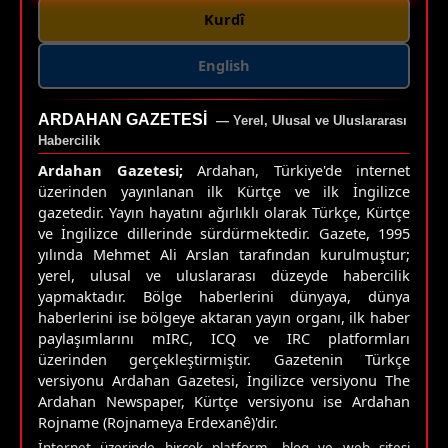
Kurdî
English
ARDAHAN GAZETESI
— Yerel, Ulusal ve Uluslararası
Habercilik
Ardahan Gazetesi;
Ardahan, Türkiye'de internet
üzerinden yayınlanan ilk Kürtçe ve ilk İngilizce
gazetedir. Yayın hayatını ağırlıklı olarak Türkçe, Kürtçe
ve İngilizce dillerinde sürdürmektedir. Gazete, 1995
yılında Mehmet Ali Arslan tarafından kurulmuştur;
yerel, ulusal ve uluslararası düzeyde habercilik
yapmaktadır. Bölge haberlerini dünyaya, dünya
haberlerini ise bölgeye aktaran yayın organı, ilk haber
paylaşımlarını mIRC, ICQ ve IRC platformları
üzerinden gerçekleştirmiştir. Gazetenin Türkçe
versiyonu Ardahan Gazetesi, İngilizce versiyonu The
Ardahan Newspaper, Kürtçe versiyonu ise Ardahan
Rojname (Rojnameya Erdexanê)'dir.
İnternet üzerinde birçok platform, blog ve web sitesi