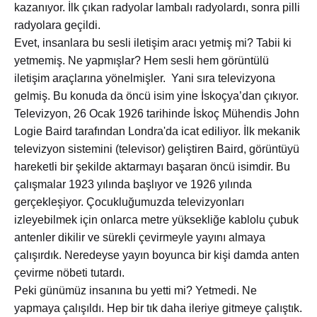
kazanıyor. İlk çıkan radyolar lambalı radyolardı, sonra pilli
radyolara geçildi.
Evet, insanlara bu sesli iletişim aracı yetmiş mi? Tabii ki
yetmemiş. Ne yapmışlar? Hem sesli hem görüntülü
iletişim araçlarına yönelmişler. Yani sıra televizyona
gelmiş. Bu konuda da öncü isim yine İskoçya’dan çıkıyor.
Televizyon, 26 Ocak 1926 tarihinde İskoç Mühendis John
Logie Baird tarafından Londra'da icat ediliyor. İlk mekanik
televizyon sistemini (televisor) geliştiren Baird, görüntüyü
hareketli bir şekilde aktarmayı başaran öncü isimdir. Bu
çalışmalar 1923 yılında başlıyor ve 1926 yılında
gerçekleşiyor. Çocukluğumuzda televizyonları
izleyebilmek için onlarca metre yüksekliğe kablolu çubuk
antenler dikilir ve sürekli çevirmeyle yayını almaya
çalışırdık. Neredeyse yayın boyunca bir kişi damda anten
çevirme nöbeti tutardı.
Peki günümüz insanına bu yetti mi? Yetmedi. Ne
yapmaya çalışıldı. Hep bir tık daha ileriye gitmeye çalıştık.