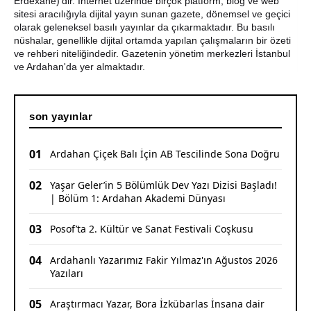
Erdexanê)'dir. İnternet üzerinde birçok platform, blog ve web
sitesi aracılığıyla dijital yayın sunan gazete, dönemsel ve geçici
olarak geleneksel basılı yayınlar da çıkarmaktadır. Bu basılı
nüshalar, genellikle dijital ortamda yapılan çalışmaların bir özeti
ve rehberi niteliğindedir. Gazetenin yönetim merkezleri İstanbul
ve Ardahan'da yer almaktadır.
son yayınlar
01
Ardahan Çiçek Balı İçin AB Tescilinde Sona Doğru
02
Yaşar Geler’in 5 Bölümlük Dev Yazı Dizisi Başladı!
| Bölüm 1: Ardahan Akademi Dünyası
03
Posof’ta 2. Kültür ve Sanat Festivali Coşkusu
04
Ardahanlı Yazarımız Fakir Yılmaz'ın Ağustos 2026
Yazıları
05
Araştırmacı Yazar, Bora İzkübarlas İnsana dair