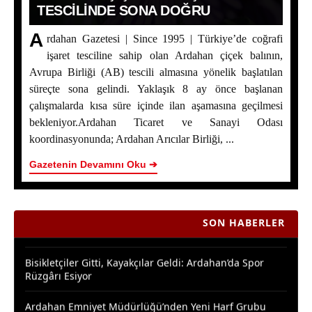
TESCILINDE SONA DOĞRU
A
rdahan Gazetesi | Since 1995 | Türkiye’de coğrafi
işaret tesciline sahip olan Ardahan çiçek balının,
Ardahan Çiçek Balı İçin AB Tescilinde Sona Doğru
Avrupa Birliği (AB) tescili almasına yönelik başlatılan
Yaşar Geler’in 5 Bölümlük Dev Yazı Dizisi Başladı! |
süreçte sona gelindi. Yaklaşık 8 ay önce başlanan
Bölüm 1: Ardahan Akademi Dünyası
çalışmalarda kısa süre içinde ilan aşamasına geçilmesi
bekleniyor.Ardahan Ticaret ve Sanayi Odası
Posof’ta 2. Kültür ve Sanat Festivali Coşkusu
koordinasyonunda; Ardahan Arıcılar Birliği, ...
Ardahanlı Yazarımız Fakir Yılmaz'ın Ağustos 2026
Gazetenin Devamını Oku ➔
Yazıları
Araştırmacı Yazar, Bora İzkübarlas İnsana dair Yazısı
SON HABERLER
Bisikletçiler Gitti, Kayakçılar Geldi: Ardahan’da Spor
Rüzgârı Esiyor
Ardahan Emniyet Müdürlüğü’nden Yeni Harf Grubu
Plaka Duyurusu