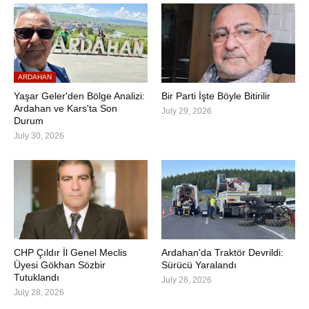
ARDAHAN
Yaşar Geler'den Bölge Analizi:
Bir Parti İşte Böyle Bitirilir
Ardahan ve Kars'ta Son
July 29, 2026
Durum
July 30, 2026
CHP Çıldır İl Genel Meclis
Ardahan'da Traktör Devrildi:
Üyesi Gökhan Sözbir
Sürücü Yaralandı
Tutuklandı
July 28, 2026
July 28, 2026