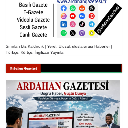
Sınırları Biz Kaldırdık | Yerel, Ulusal, uluslararası Haberler |
Türkçe, Kürtçe, İngilizce Yayınlar
𝕬𝖗𝖉𝖆𝖍𝖆𝖓 𝕲𝖆𝖟𝖊𝖙𝖊𝖘𝖎