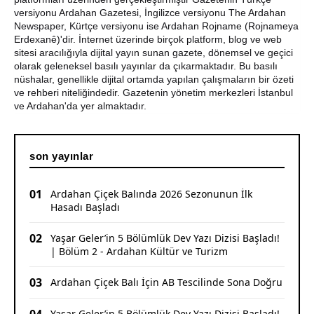
versiyonu Ardahan Gazetesi, İngilizce versiyonu The Ardahan
CHP Çıldır İl Genel Meclis Üyesi Gökhan Sözbir
Newspaper, Kürtçe versiyonu ise Ardahan Rojname (Rojnameya
Tutuklandı
Erdexanê)'dir. İnternet üzerinde birçok platform, blog ve web
sitesi aracılığıyla dijital yayın sunan gazete, dönemsel ve geçici
Ardahan'da Traktör Devrildi: Sürücü Yaralandı
olarak geleneksel basılı yayınlar da çıkarmaktadır. Bu basılı
nüshalar, genellikle dijital ortamda yapılan çalışmaların bir özeti
Uluslararası Badminton Turnuvasında Erzincanlı
ve rehberi niteliğindedir. Gazetenin yönetim merkezleri İstanbul
Sporculardan Büyük Başarı: 3 Altın, 1 Gümüş Madalya
ve Ardahan'da yer almaktadır.
son yayınlar
01
Ardahan Çiçek Balında 2026 Sezonunun İlk
Hasadı Başladı
02
Yaşar Geler’in 5 Bölümlük Dev Yazı Dizisi Başladı!
| Bölüm 2 - Ardahan Kültür ve Turizm
03
Ardahan Çiçek Balı İçin AB Tescilinde Sona Doğru
Yaşar Geler’in 5 Bölümlük Dev Yazı Dizisi Başladı!