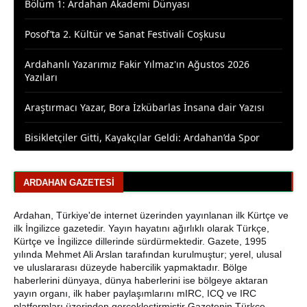
Posof’ta 2. Kültür ve Sanat Festivali Coşkusu
Ardahanlı Yazarımız Fakir Yılmaz'ın Ağustos 2026
Yazıları
Araştırmacı Yazar, Bora İzkübarlas İnsana dair Yazısı
Bisikletçiler Gitti, Kayakçılar Geldi: Ardahan’da Spor
Rüzgârı Esiyor
Ardahan Emniyet Müdürlüğü’nden Yeni Harf Grubu
Plaka Duyurusu
ARDAHAN GAZETESI
Ardahan Belediye Başkanı Faruk Demir ve Meclis
Ardahan, Türkiye'de internet üzerinden yayınlanan ilk Kürtçe ve
Üyeleri CHP’den İstifa Etti
ilk İngilizce gazetedir. Yayın hayatını ağırlıklı olarak Türkçe,
Kürtçe ve İngilizce dillerinde sürdürmektedir. Gazete, 1995
Yaşar Geler'den Bölge Analizi: Ardahan ve Kars'ta Son
yılında Mehmet Ali Arslan tarafından kurulmuştur; yerel, ulusal
Durum
ve uluslararası düzeyde habercilik yapmaktadır. Bölge
haberlerini dünyaya, dünya haberlerini ise bölgeye aktaran
yayın organı, ilk haber paylaşımlarını mIRC, ICQ ve IRC
Bir Parti İşte Böyle Bitirilir
platformları üzerinden gerçekleştirmiştir Gazetenin Türkçe