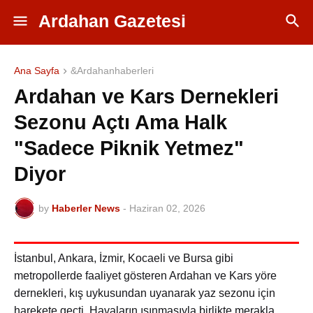
Ardahan Gazetesi
Ana Sayfa
&Ardahanhaberleri
Ardahan ve Kars Dernekleri
Sezonu Açtı Ama Halk
"Sadece Piknik Yetmez"
Diyor
by
Haberler News
-
Haziran 02, 2026
İstanbul, Ankara, İzmir, Kocaeli ve Bursa gibi
metropollerde faaliyet gösteren Ardahan ve Kars yöre
dernekleri, kış uykusundan uyanarak yaz sezonu için
harekete geçti. Havaların ısınmasıyla birlikte merakla