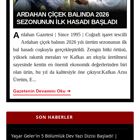
ARDAHAN ÇIÇEK BALINDA 2026
SEZONUNUN İLK HASADI BAŞLADI
A
rdahan Gazetesi | Since 1995 | Coğrafi işaret tescilli
Ardahan çiçek balının 2026 yılı üretim sezonunun ilk
bal hasadı coşkuyla gerçekleştirildi. Zengin bitki örtüsü,
yüksek rakımlı meraları ve Kafkas arı ırkıyla üretilmesi
sayesinde kentin en önemli ekonomik değerlerinden biri
olan ürün, bu yıl da kalitesiyle öne çıkıyor.Kafkas Arısı
Ardahan Çiçek Balında 2026 Sezonunun İlk Hasadı
Üretim, E...
Başladı
Gazetenin Devamını Oku ➔
Yaşar Geler’in 5 Bölümlük Dev Yazı Dizisi Başladı! |
Bölüm 2 - Ardahan Kültür ve Turizm
Ardahan Çiçek Balı İçin AB Tescilinde Sona Doğru
SON HABERLER
Yaşar Geler’in 5 Bölümlük Dev Yazı Dizisi Başladı! |
Bölüm 1: Ardahan Akademi Dünyası