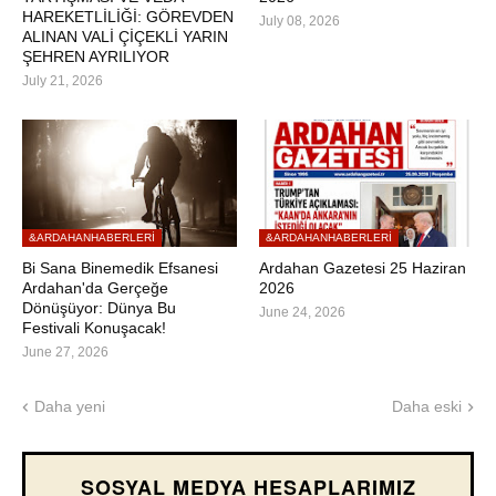
HAREKETLİLİĞİ: GÖREVDEN
July 08, 2026
ALINAN VALİ ÇİÇEKLİ YARIN
ŞEHREN AYRILIYOR
July 21, 2026
&ARDAHANHABERLERI
&ARDAHANHABERLERI
Bi Sana Binemedik Efsanesi
Ardahan Gazetesi 25 Haziran
Ardahan'da Gerçeğe
2026
Dönüşüyor: Dünya Bu
June 24, 2026
Festivali Konuşacak!
June 27, 2026
Daha yeni
Daha eski
SOSYAL MEDYA HESAPLARIMIZ