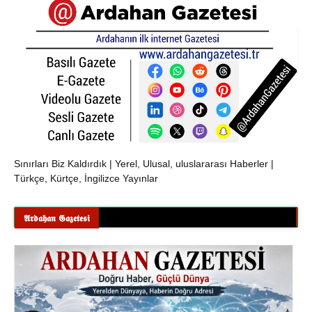
Sınırları Biz Kaldırdık | Yerel, Ulusal, uluslararası Haberler |
Türkçe, Kürtçe, İngilizce Yayınlar
𝕬𝖗𝖉𝖆𝖍𝖆𝖓 𝕲𝖆𝖟𝖊𝖙𝖊𝖘𝖎