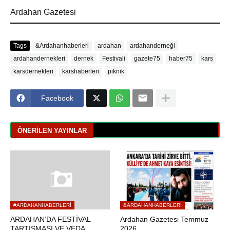
Ardahan Gazetesi
Tags
&Ardahanhaberleri
ardahan
ardahanderneği
ardahandernekleri
dernek
Festivali
gazete75
haber75
kars
karsdernekleri
karshaberleri
piknik
Facebook
ÖNERILEN YAYINLAR
#ARDAHANHABERLERI
&ARDAHANHABERLERI
ARDAHAN’DA FESTİVAL
Ardahan Gazetesi Temmuz
TARTIŞMASI VE VEDA
2026