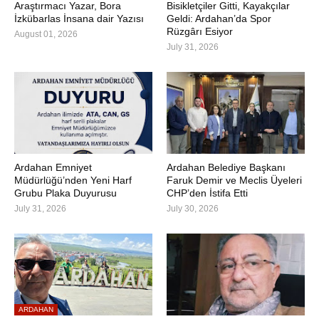
Araştırmacı Yazar, Bora
Bisikletçiler Gitti, Kayakçılar
İzkübarlas İnsana dair Yazısı
Geldi: Ardahan’da Spor
Rüzgârı Esiyor
August 01, 2026
July 31, 2026
Ardahan Emniyet
Ardahan Belediye Başkanı
Müdürlüğü’nden Yeni Harf
Faruk Demir ve Meclis Üyeleri
Grubu Plaka Duyurusu
CHP’den İstifa Etti
July 31, 2026
July 30, 2026
ARDAHAN