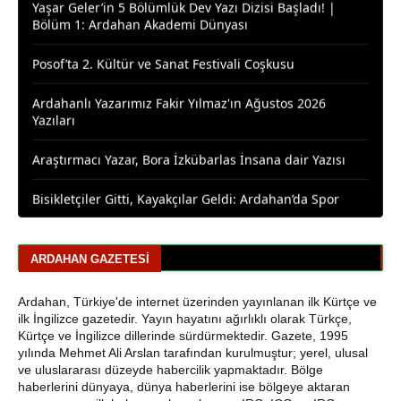
Posof’ta 2. Kültür ve Sanat Festivali Coşkusu
Ardahanlı Yazarımız Fakir Yılmaz'ın Ağustos 2026
Yazıları
Araştırmacı Yazar, Bora İzkübarlas İnsana dair Yazısı
Bisikletçiler Gitti, Kayakçılar Geldi: Ardahan’da Spor
Rüzgârı Esiyor
Ardahan Emniyet Müdürlüğü’nden Yeni Harf Grubu
Plaka Duyurusu
ARDAHAN GAZETESI
Ardahan Belediye Başkanı Faruk Demir ve Meclis
Üyeleri CHP’den İstifa Etti
Ardahan, Türkiye'de internet üzerinden yayınlanan ilk Kürtçe ve
ilk İngilizce gazetedir. Yayın hayatını ağırlıklı olarak Türkçe,
Kürtçe ve İngilizce dillerinde sürdürmektedir. Gazete, 1995
Yaşar Geler'den Bölge Analizi: Ardahan ve Kars'ta Son
yılında Mehmet Ali Arslan tarafından kurulmuştur; yerel, ulusal
Durum
ve uluslararası düzeyde habercilik yapmaktadır. Bölge
haberlerini dünyaya, dünya haberlerini ise bölgeye aktaran
Bir Parti İşte Böyle Bitirilir