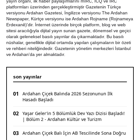
yayın organı, ilk haber paylaşımlarını mIRC, ICQ ve IRC
platformları üzerinden gerçekleştirmiştir Gazetenin Türkçe
CHP Çıldır İl Genel Meclis Üyesi Gökhan Sözbir
versiyonu Ardahan Gazetesi, İngilizce versiyonu The Ardahan
Tutuklandı
Newspaper, Kürtçe versiyonu ise Ardahan Rojname (Rojnameya
Erdexanê)'dir. İnternet üzerinde birçok platform, blog ve web
sitesi aracılığıyla dijital yayın sunan gazete, dönemsel ve geçici
Ardahan'da Traktör Devrildi: Sürücü Yaralandı
olarak geleneksel basılı yayınlar da çıkarmaktadır. Bu basılı
nüshalar, genellikle dijital ortamda yapılan çalışmaların bir özeti
Uluslararası Badminton Turnuvasında Erzincanlı
ve rehberi niteliğindedir. Gazetenin yönetim merkezleri İstanbul
Sporculardan Büyük Başarı: 3 Altın, 1 Gümüş Madalya
ve Ardahan'da yer almaktadır.
son yayınlar
01
Ardahan Çiçek Balında 2026 Sezonunun İlk
Hasadı Başladı
02
Yaşar Geler’in 5 Bölümlük Dev Yazı Dizisi Başladı!
| Bölüm 2 - Ardahan Kültür ve Turizm
03
Ardahan Çiçek Balı İçin AB Tescilinde Sona Doğru