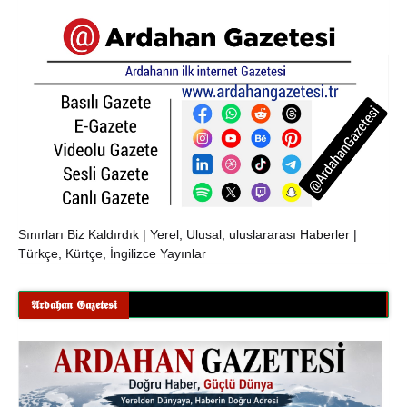
Sınırları Biz Kaldırdık | Yerel, Ulusal, uluslararası Haberler |
Türkçe, Kürtçe, İngilizce Yayınlar
𝕬𝖗𝖉𝖆𝖍𝖆𝖓 𝕲𝖆𝖟𝖊𝖙𝖊𝖘𝖎