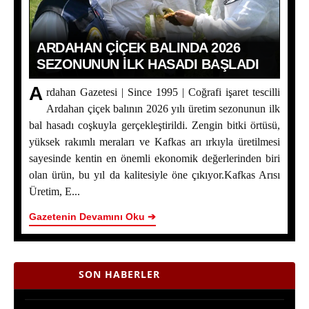
ARDAHAN ÇIÇEK BALINDA 2026
SEZONUNUN İLK HASADI BAŞLADI
A
rdahan Gazetesi | Since 1995 | Coğrafi işaret tescilli
Ardahan çiçek balının 2026 yılı üretim sezonunun ilk
bal hasadı coşkuyla gerçekleştirildi. Zengin bitki örtüsü,
yüksek rakımlı meraları ve Kafkas arı ırkıyla üretilmesi
sayesinde kentin en önemli ekonomik değerlerinden biri
Ardahan Çiçek Balında 2026 Sezonunun İlk Hasadı
olan ürün, bu yıl da kalitesiyle öne çıkıyor.Kafkas Arısı
Başladı
Üretim, E...
Gazetenin Devamını Oku ➔
Yaşar Geler’in 5 Bölümlük Dev Yazı Dizisi Başladı! |
Bölüm 2 - Ardahan Kültür ve Turizm
Ardahan Çiçek Balı İçin AB Tescilinde Sona Doğru
SON HABERLER
Yaşar Geler’in 5 Bölümlük Dev Yazı Dizisi Başladı! |
Bölüm 1: Ardahan Akademi Dünyası