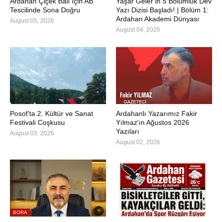
Ardahan Çiçek Balı İçin AB
Yaşar Geler’in 5 Bölümlük Dev
Tescilinde Sona Doğru
Yazı Dizisi Başladı! | Bölüm 1:
Ardahan Akademi Dünyası
August 05, 2026
August 04, 2026
Posof’ta 2. Kültür ve Sanat
Ardahanlı Yazarımız Fakir
Festivali Coşkusu
Yılmaz'ın Ağustos 2026
Yazıları
August 03, 2026
August 02, 2026
BORA