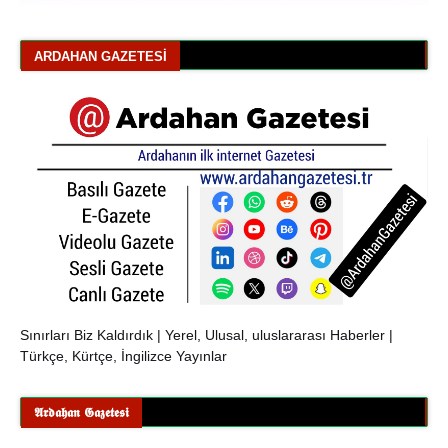
ARDAHAN GAZETESI
Sınırları Biz Kaldırdık | Yerel, Ulusal, uluslararası Haberler |
Türkçe, Kürtçe, İngilizce Yayınlar
𝕬𝖗𝖉𝖆𝖍𝖆𝖓 𝕲𝖆𝖟𝖊𝖙𝖊𝖘𝖎