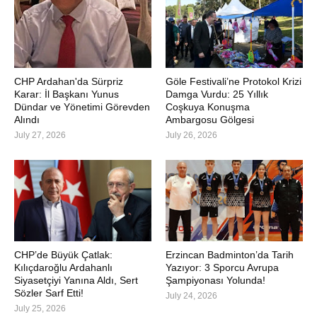
CHP Ardahan'da Sürpriz
Göle Festivali’ne Protokol Krizi
Karar: İl Başkanı Yunus
Damga Vurdu: 25 Yıllık
Dündar ve Yönetimi Görevden
Coşkuya Konuşma
Alındı
Ambargosu Gölgesi
July 27, 2026
July 26, 2026
CHP’de Büyük Çatlak:
Erzincan Badminton’da Tarih
Kılıçdaroğlu Ardahanlı
Yazıyor: 3 Sporcu Avrupa
Siyasetçiyi Yanına Aldı, Sert
Şampiyonası Yolunda!
Sözler Sarf Etti!
July 24, 2026
July 25, 2026