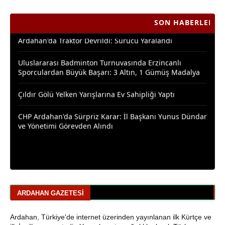
SON HABERLER
Ardahan Çiçek Balı İçin AB Tescilinde Sona Doğru
Yaşar Geler’in 5 Bölümlük Dev Yazı Dizisi Başladı! |
Bölüm 1: Ardahan Akademi Dünyası
Posof’ta 2. Kültür ve Sanat Festivali Coşkusu
Ardahanlı Yazarımız Fakir Yılmaz'ın Ağustos 2026
Yazıları
Araştırmacı Yazar, Bora İzkübarlas İnsana dair Yazısı
Bisikletçiler Gitti, Kayakçılar Geldi: Ardahan’da Spor
Rüzgârı Esiyor
ARDAHAN GAZETESI
Ardahan Emniyet Müdürlüğü’nden Yeni Harf Grubu
Ardahan, Türkiye'de internet üzerinden yayınlanan ilk Kürtçe ve
Plaka Duyurusu