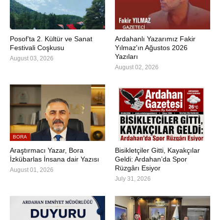
Posof’ta 2. Kültür ve Sanat
Ardahanlı Yazarımız Fakir
Festivali Coşkusu
Yılmaz'ın Ağustos 2026
Yazıları
August 03, 2026
August 02, 2026
BORA
Araştırmacı Yazar, Bora
Bisikletçiler Gitti, Kayakçılar
İzkübarlas İnsana dair Yazısı
Geldi: Ardahan’da Spor
Rüzgârı Esiyor
August 01, 2026
July 31, 2026