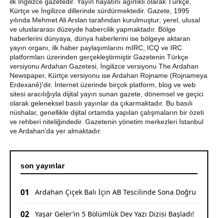
ilk İngilizce gazetedir. Yayın hayatını ağırlıklı olarak Türkçe,
Kürtçe ve İngilizce dillerinde sürdürmektedir. Gazete, 1995
Ardahan Belediye Başkanı Faruk Demir ve Meclis
yılında Mehmet Ali Arslan tarafından kurulmuştur; yerel, ulusal
Üyeleri CHP’den İstifa Etti
ve uluslararası düzeyde habercilik yapmaktadır. Bölge
haberlerini dünyaya, dünya haberlerini ise bölgeye aktaran
Yaşar Geler'den Bölge Analizi: Ardahan ve Kars'ta Son
yayın organı, ilk haber paylaşımlarını mIRC, ICQ ve IRC
Durum
platformları üzerinden gerçekleştirmiştir Gazetenin Türkçe
versiyonu Ardahan Gazetesi, İngilizce versiyonu The Ardahan
Newspaper, Kürtçe versiyonu ise Ardahan Rojname (Rojnameya
Bir Parti İşte Böyle Bitirilir
Erdexanê)'dir. İnternet üzerinde birçok platform, blog ve web
sitesi aracılığıyla dijital yayın sunan gazete, dönemsel ve geçici
CHP Çıldır İl Genel Meclis Üyesi Gökhan Sözbir
olarak geleneksel basılı yayınlar da çıkarmaktadır. Bu basılı
Tutuklandı
nüshalar, genellikle dijital ortamda yapılan çalışmaların bir özeti
ve rehberi niteliğindedir. Gazetenin yönetim merkezleri İstanbul
Ardahan'da Traktör Devrildi: Sürücü Yaralandı
ve Ardahan'da yer almaktadır.
Uluslararası Badminton Turnuvasında Erzincanlı
Sporculardan Büyük Başarı: 3 Altın, 1 Gümüş Madalya
son yayınlar
Çıldır Gölü Yelken Yarışlarına Ev Sahipliği Yaptı
01
Ardahan Çiçek Balı İçin AB Tescilinde Sona Doğru
CHP Ardahan'da Sürpriz Karar: İl Başkanı Yunus Dündar
ve Yönetimi Görevden Alındı
02
Yaşar Geler’in 5 Bölümlük Dev Yazı Dizisi Başladı!