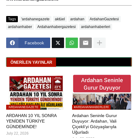
Tags
'ardahanegazete
aktüel
ardahan
ArdahanGazetesi
ardahanhaber
Ardahanhabergazetesi
ardahanhaberleri
Facebook
ÖNERILEN YAYINLAR
'ARDAHANEGAZETE
#ARDAHANHABERLERI
ARDAHAN 10 YIL SONRA
Ardahan Seninle Gurur
YENİDEN TÜRKİYE
Duyuyor: Ardahan, Vali
GÜNDEMİNDE!
Çiçekli'yi Gözyaşlarıyla
Uğurladı
July 22, 2026