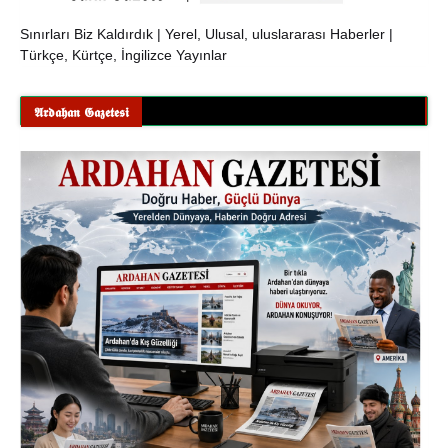
Sınırları Biz Kaldırdık | Yerel, Ulusal, uluslararası Haberler |
Türkçe, Kürtçe, İngilizce Yayınlar
𝕬𝖗𝖉𝖆𝖍𝖆𝖓 𝕲𝖆𝖟𝖊𝖙𝖊𝖘𝖎