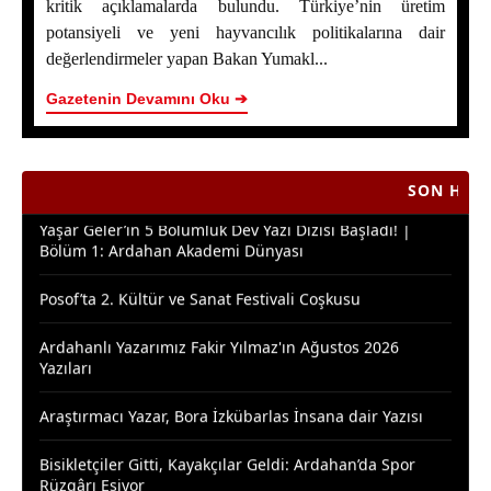
kritik açıklamalarda bulundu. Türkiye’nin üretim
Ardahan Çiçek Balında 2026 Sezonunun İlk Hasadı
Başladı
potansiyeli ve yeni hayvancılık politikalarına dair
değerlendirmeler yapan Bakan Yumakl...
Yaşar Geler’in 5 Bölümlük Dev Yazı Dizisi Başladı! |
Bölüm 2 - Ardahan Kültür ve Turizm
Gazetenin Devamını Oku ➔
Ardahan Çiçek Balı İçin AB Tescilinde Sona Doğru
SON HABERLER
Yaşar Geler’in 5 Bölümlük Dev Yazı Dizisi Başladı! |
Bölüm 1: Ardahan Akademi Dünyası
Posof’ta 2. Kültür ve Sanat Festivali Coşkusu
Ardahanlı Yazarımız Fakir Yılmaz'ın Ağustos 2026
Yazıları
Araştırmacı Yazar, Bora İzkübarlas İnsana dair Yazısı
Bisikletçiler Gitti, Kayakçılar Geldi: Ardahan’da Spor
Rüzgârı Esiyor