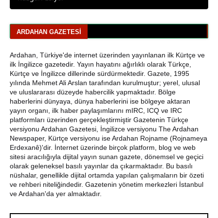
Ardahan Emniyet Müdürlüğü’nden Yeni Harf Grubu
Plaka Duyurusu
ARDAHAN GAZETESI
Ardahan Belediye Başkanı Faruk Demir ve Meclis
Üyeleri CHP’den İstifa Etti
Ardahan, Türkiye'de internet üzerinden yayınlanan ilk Kürtçe ve
Yaşar Geler'den Bölge Analizi: Ardahan ve Kars'ta Son
ilk İngilizce gazetedir. Yayın hayatını ağırlıklı olarak Türkçe,
Durum
Kürtçe ve İngilizce dillerinde sürdürmektedir. Gazete, 1995
yılında Mehmet Ali Arslan tarafından kurulmuştur; yerel, ulusal
ve uluslararası düzeyde habercilik yapmaktadır. Bölge
Bir Parti İşte Böyle Bitirilir
haberlerini dünyaya, dünya haberlerini ise bölgeye aktaran
yayın organı, ilk haber paylaşımlarını mIRC, ICQ ve IRC
CHP Çıldır İl Genel Meclis Üyesi Gökhan Sözbir
platformları üzerinden gerçekleştirmiştir Gazetenin Türkçe
Tutuklandı
versiyonu Ardahan Gazetesi, İngilizce versiyonu The Ardahan
Newspaper, Kürtçe versiyonu ise Ardahan Rojname (Rojnameya
Erdexanê)'dir. İnternet üzerinde birçok platform, blog ve web
sitesi aracılığıyla dijital yayın sunan gazete, dönemsel ve geçici
olarak geleneksel basılı yayınlar da çıkarmaktadır. Bu basılı
nüshalar, genellikle dijital ortamda yapılan çalışmaların bir özeti
ve rehberi niteliğindedir. Gazetenin yönetim merkezleri İstanbul
ve Ardahan'da yer almaktadır.