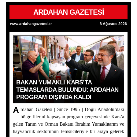
ARDAHAN GAZETESİ
www.ardahangazetesi.tr
8 Ağustos 2026
BAKAN YUMAKLI KARS’TA
TEMASLARDA BULUNDU: ARDAHAN
PROGRAM DIŞINDA KALDI
Bakan Yumaklı Kars’ta Temaslarda Bulundu: Ardahan
Program Dışında Kaldı
A
rdahan Gazetesi | Since 1995 | Doğu Anadolu’daki
bölge illerini kapsayan program çerçevesinde Kars’a
ERZİNCAN İL ÖZEL İDARESİ SPOR KULÜBÜ AIR
gelen Tarım ve Orman Bakanı İbrahim Yumaklıtarım ve
BADMINTON’DA TÜRKİYE ŞAMPİYONU OLDU
hayvancılık sektörünün temsilcileriyle bir araya gelerek