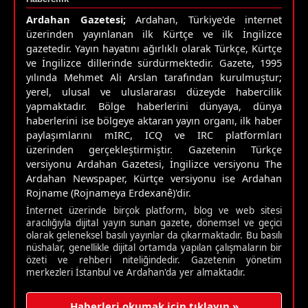
Ardahan Gazetesi;
Ardahan, Türkiye'de internet
üzerinden yayınlanan ilk Kürtçe ve ilk İngilizce
gazetedir. Yayın hayatını ağırlıklı olarak Türkçe, Kürtçe
ve İngilizce dillerinde sürdürmektedir. Gazete, 1995
yılında Mehmet Ali Arslan tarafından kurulmuştur;
yerel, ulusal ve uluslararası düzeyde habercilik
yapmaktadır. Bölge haberlerini dünyaya, dünya
haberlerini ise bölgeye aktaran yayın organı, ilk haber
paylaşımlarını mIRC, ICQ ve IRC platformları
üzerinden gerçekleştirmiştir. Gazetenin Türkçe
versiyonu Ardahan Gazetesi, İngilizce versiyonu The
Ardahan Newspaper, Kürtçe versiyonu ise Ardahan
Rojname (Rojnameya Erdexanê)'dir.
İnternet üzerinde birçok platform, blog ve web sitesi
aracılığıyla dijital yayın sunan gazete, dönemsel ve geçici
olarak geleneksel basılı yayınlar da çıkarmaktadır. Bu basılı
nüshalar, genellikle dijital ortamda yapılan çalışmaların bir
özeti ve rehberi niteliğindedir. Gazetenin yönetim
merkezleri İstanbul ve Ardahan'da yer almaktadır.
Haberleri okumak için tıklayın »