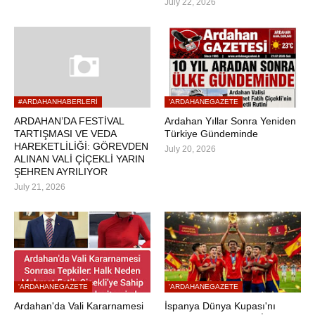
July 22, 2026
#ARDAHANHABERLERI
'ARDAHANEGAZETE
ARDAHAN’DA FESTİVAL
Ardahan Yıllar Sonra Yeniden
TARTIŞMASI VE VEDA
Türkiye Gündeminde
HAREKETLİLİĞİ: GÖREVDEN
July 20, 2026
ALINAN VALİ ÇİÇEKLİ YARIN
ŞEHREN AYRILIYOR
July 21, 2026
'ARDAHANEGAZETE
'ARDAHANEGAZETE
Ardahan'da Vali Kararnamesi
İspanya Dünya Kupası'nı