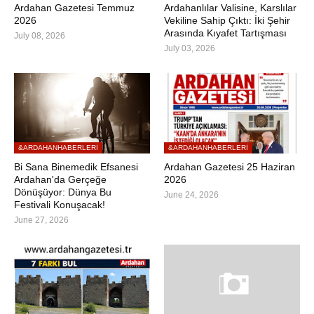
Ardahan Gazetesi Temmuz
Ardahanlılar Valisine, Karslılar
2026
Vekiline Sahip Çıktı: İki Şehir
Arasında Kıyafet Tartışması
July 08, 2026
July 03, 2026
&ARDAHANHABERLERI
&ARDAHANHABERLERI
Bi Sana Binemedik Efsanesi
Ardahan Gazetesi 25 Haziran
Ardahan'da Gerçeğe
2026
Dönüşüyor: Dünya Bu
June 24, 2026
Festivali Konuşacak!
June 27, 2026