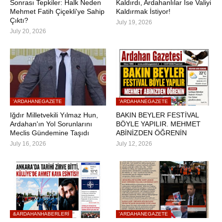
Sonrası Tepkiler: Halk Neden
Kaldırdı, Ardahanlılar İse Valiyi
Mehmet Fatih Çiçekli'ye Sahip
Kaldırmak İstiyor!
Çıktı?
July 19, 2026
July 20, 2026
'ARDAHANEGAZETE
'ARDAHANEGAZETE
Iğdır Milletvekili Yılmaz Hun,
BAKIN BEYLER FESTİVAL
Ardahan'ın Yol Sorunlarını
BÖYLE YAPILIR. MEHMET
Meclis Gündemine Taşıdı
ABİNİZDEN ÖĞRENİN
July 16, 2026
July 12, 2026
&ARDAHANHABERLERI
'ARDAHANEGAZETE