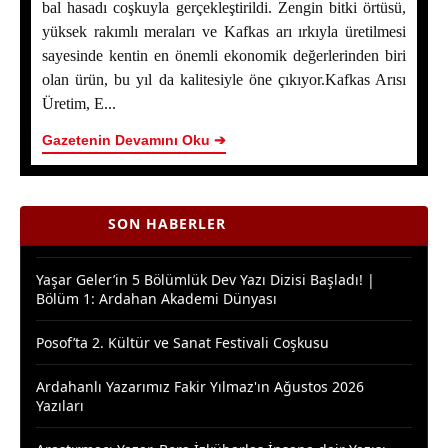
bal hasadı coşkuyla gerçekleştirildi. Zengin bitki örtüsü,
yüksek rakımlı meraları ve Kafkas arı ırkıyla üretilmesi
sayesinde kentin en önemli ekonomik değerlerinden biri
Ardahan Çiçek Balında 2026 Sezonunun İlk Hasadı
olan ürün, bu yıl da kalitesiyle öne çıkıyor.Kafkas Arısı
Başladı
Üretim, E...
Yaşar Geler’in 5 Bölümlük Dev Yazı Dizisi Başladı! |
Gazetenin Devamını Oku ➔
Bölüm 2 - Ardahan Kültür ve Turizm
Ardahan Çiçek Balı İçin AB Tescilinde Sona Doğru
SON HABERLER
Yaşar Geler’in 5 Bölümlük Dev Yazı Dizisi Başladı! |
Bölüm 1: Ardahan Akademi Dünyası
Posof’ta 2. Kültür ve Sanat Festivali Coşkusu
Ardahanlı Yazarımız Fakir Yılmaz'ın Ağustos 2026
Yazıları
Araştırmacı Yazar, Bora İzkübarlas İnsana dair Yazısı