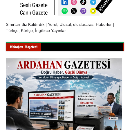
Sınırları Biz Kaldırdık | Yerel, Ulusal, uluslararası Haberler |
Türkçe, Kürtçe, İngilizce Yayınlar
𝕬𝖗𝖉𝖆𝖍𝖆𝖓 𝕲𝖆𝖟𝖊𝖙𝖊𝖘𝖎