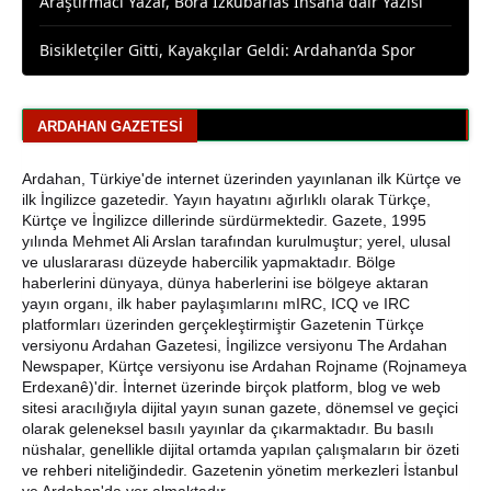
Bisikletçiler Gitti, Kayakçılar Geldi: Ardahan’da Spor
Rüzgârı Esiyor
Ardahan Emniyet Müdürlüğü’nden Yeni Harf Grubu
Plaka Duyurusu
ARDAHAN GAZETESI
Ardahan Belediye Başkanı Faruk Demir ve Meclis
Üyeleri CHP’den İstifa Etti
Ardahan, Türkiye'de internet üzerinden yayınlanan ilk Kürtçe ve
ilk İngilizce gazetedir. Yayın hayatını ağırlıklı olarak Türkçe,
Yaşar Geler'den Bölge Analizi: Ardahan ve Kars'ta Son
Kürtçe ve İngilizce dillerinde sürdürmektedir. Gazete, 1995
Durum
yılında Mehmet Ali Arslan tarafından kurulmuştur; yerel, ulusal
ve uluslararası düzeyde habercilik yapmaktadır. Bölge
haberlerini dünyaya, dünya haberlerini ise bölgeye aktaran
Bir Parti İşte Böyle Bitirilir
yayın organı, ilk haber paylaşımlarını mIRC, ICQ ve IRC
platformları üzerinden gerçekleştirmiştir Gazetenin Türkçe
CHP Çıldır İl Genel Meclis Üyesi Gökhan Sözbir
versiyonu Ardahan Gazetesi, İngilizce versiyonu The Ardahan
Tutuklandı
Newspaper, Kürtçe versiyonu ise Ardahan Rojname (Rojnameya
Erdexanê)'dir. İnternet üzerinde birçok platform, blog ve web
Ardahan'da Traktör Devrildi: Sürücü Yaralandı
sitesi aracılığıyla dijital yayın sunan gazete, dönemsel ve geçici
olarak geleneksel basılı yayınlar da çıkarmaktadır. Bu basılı
nüshalar, genellikle dijital ortamda yapılan çalışmaların bir özeti
Uluslararası Badminton Turnuvasında Erzincanlı
ve rehberi niteliğindedir. Gazetenin yönetim merkezleri İstanbul
Sporculardan Büyük Başarı: 3 Altın, 1 Gümüş Madalya