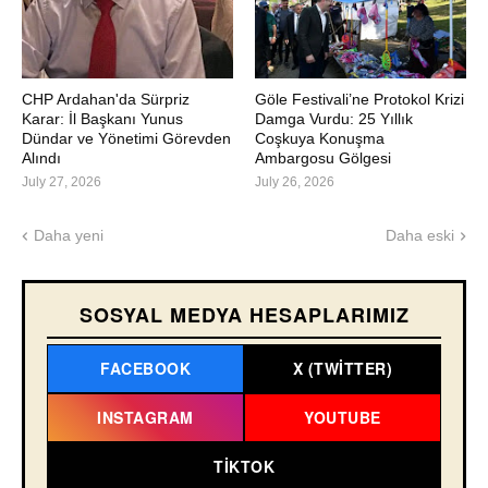
CHP Ardahan'da Sürpriz
Göle Festivali’ne Protokol Krizi
Karar: İl Başkanı Yunus
Damga Vurdu: 25 Yıllık
Dündar ve Yönetimi Görevden
Coşkuya Konuşma
Alındı
Ambargosu Gölgesi
July 27, 2026
July 26, 2026
Daha yeni
Daha eski
SOSYAL MEDYA HESAPLARIMIZ
FACEBOOK
X (TWITTER)
INSTAGRAM
YOUTUBE
TIKTOK