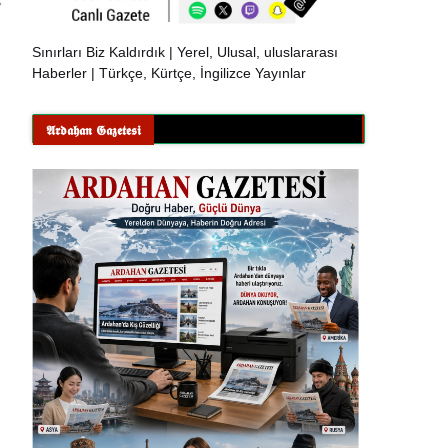
Sınırları Biz Kaldırdık | Yerel, Ulusal, uluslararası
Haberler | Türkçe, Kürtçe, İngilizce Yayınlar
𝕬𝖗𝖉𝖆𝖍𝖆𝖓 𝕲𝖆𝖟𝖊𝖙𝖊𝖘𝖎