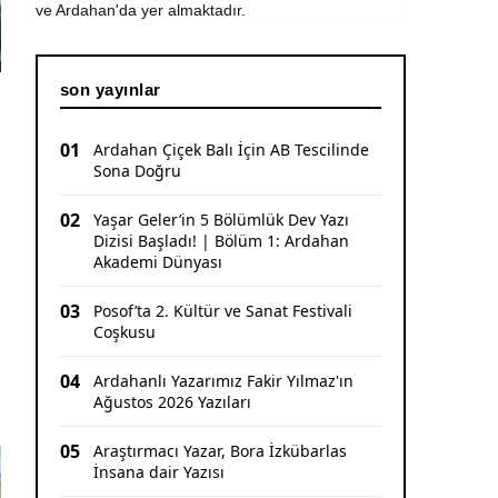
ve Ardahan'da yer almaktadır.
CHP Ardahan'da Sürpriz Karar: İl Başkanı
Yunus Dündar ve Yönetimi Görevden Alındı
son yayınlar
01
Ardahan Çiçek Balı İçin AB Tescilinde
Sona Doğru
02
Yaşar Geler’in 5 Bölümlük Dev Yazı
Dizisi Başladı! | Bölüm 1: Ardahan
Akademi Dünyası
03
Posof’ta 2. Kültür ve Sanat Festivali
Coşkusu
04
Ardahanlı Yazarımız Fakir Yılmaz'ın
Ağustos 2026 Yazıları
05
Araştırmacı Yazar, Bora İzkübarlas
İnsana dair Yazısı