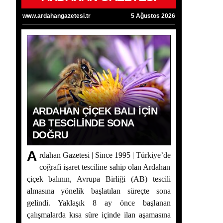
www.ardahangazetesi.tr
5 Ağustos 2026
ARDAHAN ÇIÇEK BALI İÇIN
AB TESCILINDE SONA
DOĞRU
A
rdahan Gazetesi | Since 1995 | Türkiye’de
coğrafi işaret tesciline sahip olan Ardahan
çiçek balının, Avrupa Birliği (AB) tescili
almasına yönelik başlatılan süreçte sona
gelindi. Yaklaşık 8 ay önce başlanan
çalışmalarda kısa süre içinde ilan aşamasına