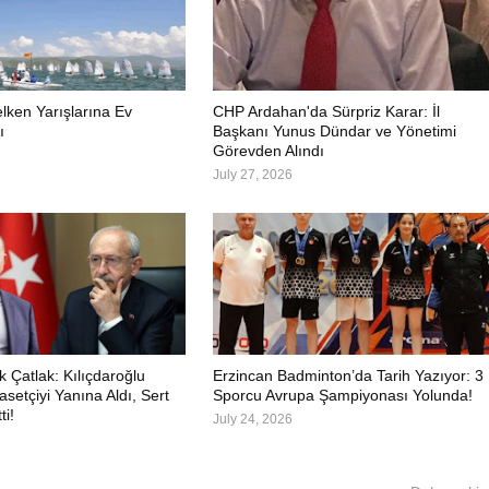
elken Yarışlarına Ev
CHP Ardahan'da Sürpriz Karar: İl
ı
Başkanı Yunus Dündar ve Yönetimi
Görevden Alındı
July 27, 2026
 Çatlak: Kılıçdaroğlu
Erzincan Badminton’da Tarih Yazıyor: 3
asetçiyi Yanına Aldı, Sert
Sporcu Avrupa Şampiyonası Yolunda!
ti!
July 24, 2026