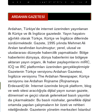
Ardahan Belediye Başkanı Faruk Demir ve
Meclis Üyeleri CHP’den İstifa Etti
ARDAHAN GAZETESI
Yaşar Geler'den Bölge Analizi: Ardahan ve
Kars'ta Son Durum
Ardahan, Türkiye'de internet üzerinden yayınlanan
ilk Kürtçe ve ilk İngilizce gazetedir. Yayın hayatını
Bir Parti İşte Böyle Bitirilir
ağırlıklı olarak Türkçe, Kürtçe ve İngilizce dillerinde
sürdürmektedir. Gazete, 1995 yılında Mehmet Ali
Arslan tarafından kurulmuştur; yerel, ulusal ve
CHP Çıldır İl Genel Meclis Üyesi Gökhan
uluslararası düzeyde habercilik yapmaktadır. Bölge
Sözbir Tutuklandı
haberlerini dünyaya, dünya haberlerini ise bölgeye
aktaran yayın organı, ilk haber paylaşımlarını mIRC,
Ardahan'da Traktör Devrildi: Sürücü
ICQ ve IRC platformları üzerinden gerçekleştirmiştir
Yaralandı
Gazetenin Türkçe versiyonu Ardahan Gazetesi,
İngilizce versiyonu The Ardahan Newspaper, Kürtçe
Uluslararası Badminton Turnuvasında
versiyonu ise Ardahan Rojname (Rojnameya
Erzincanlı Sporculardan Büyük Başarı: 3
Erdexanê)'dir. İnternet üzerinde birçok platform, blog
Altın, 1 Gümüş Madalya
ve web sitesi aracılığıyla dijital yayın sunan gazete,
dönemsel ve geçici olarak geleneksel basılı yayınlar
da çıkarmaktadır. Bu basılı nüshalar, genellikle dijital
Çıldır Gölü Yelken Yarışlarına Ev Sahipliği
ortamda yapılan çalışmaların bir özeti ve rehberi
Yaptı
niteliğindedir. Gazetenin yönetim merkezleri İstanbul