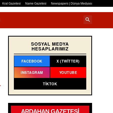
Kral Gazetesi
Name Gazetesi
Newspapers | Dünya Medyası
R
SOSYAL MEDYA
HESAPLARIMIZ
FACEBOOK
X (TWITTER)
INSTAGRAM
YOUTUBE
TIKTOK
ARDAHAN GAZETESİ