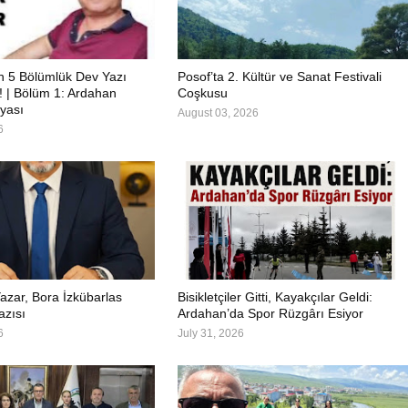
in 5 Bölümlük Dev Yazı
Posof’ta 2. Kültür ve Sanat Festivali
ı! | Bölüm 1: Ardahan
Coşkusu
yası
August 03, 2026
6
azar, Bora İzkübarlas
Bisikletçiler Gitti, Kayakçılar Geldi:
azısı
Ardahan’da Spor Rüzgârı Esiyor
6
July 31, 2026