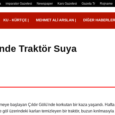
a
imparator Gazetesi
Newspaper
Kars Gazetesi
Gazeta Tr
Rojname
KU - KÜRTÇE |
MEHMET ALI ARSLAN |
DIĞER HABERLE
'nde Traktör Suya
ü
rimeye başlayan Çıldır Gölü'nde korkutan bir kaza yaşandı. Hafta
e göl üzerindeki karları temizleyen bir traktör, buzun kırılmasıyla