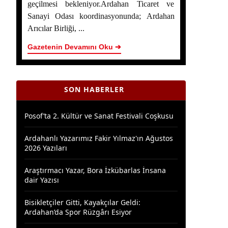
geçilmesi bekleniyor.Ardahan Ticaret ve
Sanayi Odası koordinasyonunda; Ardahan
Ardahan Çiçek Balı İçin AB Tescilinde Sona
Doğru
Arıcılar Birliği, ...
Gazetenin Devamını Oku ➔
Yaşar Geler’in 5 Bölümlük Dev Yazı Dizisi
Başladı! | Bölüm 1: Ardahan Akademi
Dünyası
SON HABERLER
Posof’ta 2. Kültür ve Sanat Festivali Coşkusu
Ardahanlı Yazarımız Fakir Yılmaz'ın Ağustos
2026 Yazıları
Araştırmacı Yazar, Bora İzkübarlas İnsana
dair Yazısı
Bisikletçiler Gitti, Kayakçılar Geldi:
Ardahan’da Spor Rüzgârı Esiyor
Ardahan Emniyet Müdürlüğü’nden Yeni Harf
Grubu Plaka Duyurusu