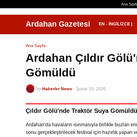
Ana Sayf
Ardahan Gazetesi
EN - İNGILIZCE |
Ana Sayfa
Ardahan Çıldır Gölü
Gömüldü
by
Haberler News
-
Şubat 10, 2026
Çıldır Gölü'nde Traktör Suya Gömüld
Ardahan'da havaların ısınmasıyla birlikte buzları e
sonu gerçekleştirilecek festival için hazırlık yapan v