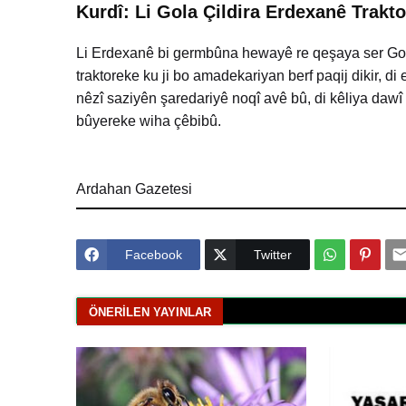
Kurdî: Li Gola Çildira Erdexanê Trakt
Li Erdexanê bi germbûna hewayê re qeşaya ser Gola 
traktoreke ku ji bo amadekariyan berf paqij dikir, d
nêzî saziyên şaredariyê noqî avê bû, di kêliya dawî 
bûyereke wiha çêbibû.
Ardahan Gazetesi
Facebook
Twitter
ÖNERILEN YAYINLAR