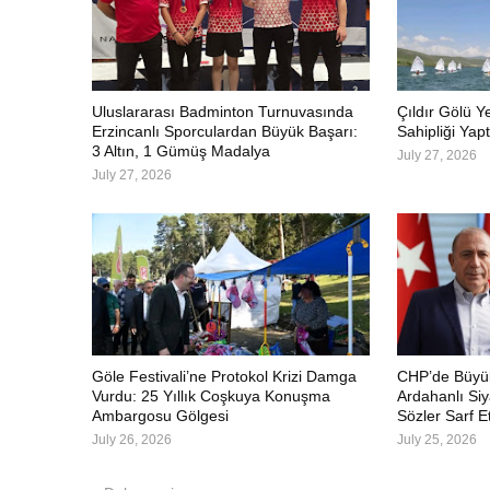
Uluslararası Badminton Turnuvasında
Çıldır Gölü Y
Erzincanlı Sporculardan Büyük Başarı:
Sahipliği Yapt
3 Altın, 1 Gümüş Madalya
July 27, 2026
July 27, 2026
Göle Festivali’ne Protokol Krizi Damga
CHP’de Büyük
Vurdu: 25 Yıllık Coşkuya Konuşma
Ardahanlı Siy
Ambargosu Gölgesi
Sözler Sarf Et
July 26, 2026
July 25, 2026