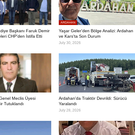
ARDAHAN
diye Başkanı Faruk Demir
Yaşar Geler'den Bölge Analizi: Ardahan
leri CHP’den İstifa Etti
ve Kars'ta Son Durum
July 30, 2026
 Genel Meclis Üyesi
Ardahan'da Traktör Devrildi: Sürücü
r Tutuklandı
Yaralandı
July 28, 2026