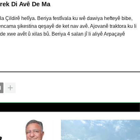
orek Di Avê De Ma
Çildirê helîya. Beriya festîvala ku wê dawiya hefteyê bibe,
i encama şikestina qeşayê de ket nav avê. Ajovanê traktora ku li
de xwe avêt û xilas bû. Beriya 4 salan jî li aliyê Arpaçayê