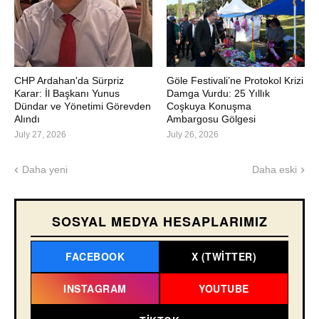
CHP Ardahan'da Sürpriz
Göle Festivali’ne Protokol Krizi
Karar: İl Başkanı Yunus
Damga Vurdu: 25 Yıllık
Dündar ve Yönetimi Görevden
Coşkuya Konuşma
Alındı
Ambargosu Gölgesi
July 27, 2026
July 26, 2026
Daha yeni
Daha eski
SOSYAL MEDYA HESAPLARIMIZ
FACEBOOK
X (TWITTER)
INSTAGRAM
YOUTUBE