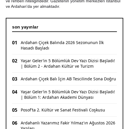
Sporculardan Büyük Başarı: 3 Altın, 1 Gümüş Madalya
ve rehberi niteliğindedir. Gazetenin yönetim merkezleri İstanbul
ve Ardahan'da yer almaktadır.
son yayınlar
01
Ardahan Çiçek Balında 2026 Sezonunun İlk
Hasadı Başladı
02
Yaşar Geler’in 5 Bölümlük Dev Yazı Dizisi Başladı!
| Bölüm 2 - Ardahan Kültür ve Turizm
03
Ardahan Çiçek Balı İçin AB Tescilinde Sona Doğru
04
Yaşar Geler’in 5 Bölümlük Dev Yazı Dizisi Başladı!
| Bölüm 1: Ardahan Akademi Dünyası
05
Posof’ta 2. Kültür ve Sanat Festivali Coşkusu
06
Ardahanlı Yazarımız Fakir Yılmaz'ın Ağustos 2026
Yazıları