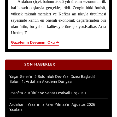
Ardahan çiçek balının 2026 yılı üretim sezonunun ilk
bal hasadı coşkuyla gerçekleştirildi. Zengin bitki örtüsü,
yüksek rakımlı meraları ve Kafkas arı ırkıyla üretilmesi
sayesinde kentin en önemli ekonomik değerlerinden biri
Ardahan Çiçek Balında 2026 Sezonunun İlk Hasadı
olan ürün, bu yıl da kalitesiyle öne çıkıyor.Kafkas Arısı
Başladı
Üretim, E...
Yaşar Geler’in 5 Bölümlük Dev Yazı Dizisi Başladı! |
Gazetenin Devamını Oku ➔
Bölüm 2 - Ardahan Kültür ve Turizm
Ardahan Çiçek Balı İçin AB Tescilinde Sona Doğru
SON HABERLER
Yaşar Geler’in 5 Bölümlük Dev Yazı Dizisi Başladı! |
Bölüm 1: Ardahan Akademi Dünyası
Posof’ta 2. Kültür ve Sanat Festivali Coşkusu
Ardahanlı Yazarımız Fakir Yılmaz'ın Ağustos 2026
Yazıları
Araştırmacı Yazar, Bora İzkübarlas İnsana dair Yazısı