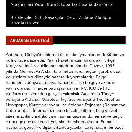
Bisikletçiler Gitti, Kayakçılar Geldi: Ardahan’da Spor
Rüzgârı Esiyor
Ardahan Emniyet Müdürlüğü’nden Yeni Harf Grubu
Plaka Duyurusu
ARDAHAN GAZETESI
Ardahan Belediye Başkanı Faruk Demir ve Meclis
Üyeleri CHP’den İstifa Etti
Ardahan, Türkiye'de internet üzerinden yayınlanan ilk Kürtçe ve
ilk İngilizce gazetedir. Yayın hayatını ağırlıklı olarak Türkçe,
Yaşar Geler'den Bölge Analizi: Ardahan ve Kars'ta Son
Kürtçe ve İngilizce dillerinde sürdürmektedir. Gazete, 1995
Durum
yılında Mehmet Ali Arslan tarafından kurulmuştur; yerel, ulusal
ve uluslararası düzeyde habercilik yapmaktadır. Bölge
Bir Parti İşte Böyle Bitirilir
haberlerini dünyaya, dünya haberlerini ise bölgeye aktaran
yayın organı, ilk haber paylaşımlarını mIRC, ICQ ve IRC
platformları üzerinden gerçekleştirmiştir Gazetenin Türkçe
CHP Çıldır İl Genel Meclis Üyesi Gökhan Sözbir
versiyonu Ardahan Gazetesi, İngilizce versiyonu The Ardahan
Tutuklandı
Newspaper, Kürtçe versiyonu ise Ardahan Rojname (Rojnameya
Erdexanê)'dir. İnternet üzerinde birçok platform, blog ve web
Ardahan'da Traktör Devrildi: Sürücü Yaralandı
sitesi aracılığıyla dijital yayın sunan gazete, dönemsel ve geçici
olarak geleneksel basılı yayınlar da çıkarmaktadır. Bu basılı
Uluslararası Badminton Turnuvasında Erzincanlı
nüshalar, genellikle dijital ortamda yapılan çalışmaların bir özeti