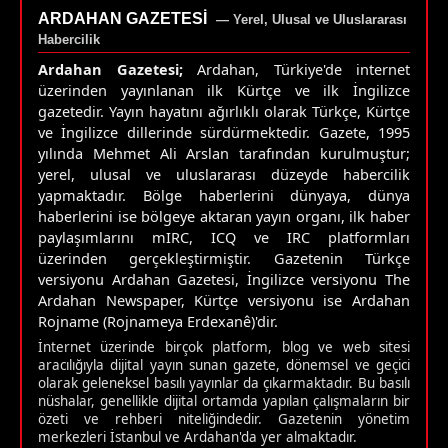
ARDAHAN GAZETESI
— Yerel, Ulusal ve Uluslararası
Habercilik
Ardahan Gazetesi;
Ardahan, Türkiye'de internet
üzerinden yayınlanan ilk Kürtçe ve ilk İngilizce
gazetedir. Yayın hayatını ağırlıklı olarak Türkçe, Kürtçe
ve İngilizce dillerinde sürdürmektedir. Gazete, 1995
yılında Mehmet Ali Arslan tarafından kurulmuştur;
yerel, ulusal ve uluslararası düzeyde habercilik
yapmaktadır. Bölge haberlerini dünyaya, dünya
haberlerini ise bölgeye aktaran yayın organı, ilk haber
paylaşımlarını mIRC, ICQ ve IRC platformları
üzerinden gerçekleştirmiştir. Gazetenin Türkçe
versiyonu Ardahan Gazetesi, İngilizce versiyonu The
Ardahan Newspaper, Kürtçe versiyonu ise Ardahan
Rojname (Rojnameya Erdexanê)'dir.
İnternet üzerinde birçok platform, blog ve web sitesi
aracılığıyla dijital yayın sunan gazete, dönemsel ve geçici
olarak geleneksel basılı yayınlar da çıkarmaktadır. Bu basılı
nüshalar, genellikle dijital ortamda yapılan çalışmaların bir
özeti ve rehberi niteliğindedir. Gazetenin yönetim
merkezleri İstanbul ve Ardahan'da yer almaktadır.