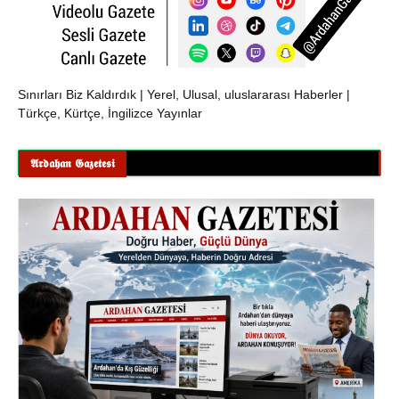
Sınırları Biz Kaldırdık | Yerel, Ulusal, uluslararası Haberler |
Türkçe, Kürtçe, İngilizce Yayınlar
𝕬𝖗𝖉𝖆𝖍𝖆𝖓 𝕲𝖆𝖟𝖊𝖙𝖊𝖘𝖎