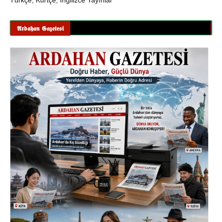
Türkçe, Kürtçe, İngilizce Yayınlar
𝕬𝖗𝖉𝖆𝖍𝖆𝖓 𝕲𝖆𝖟𝖊𝖙𝖊𝖘𝖎