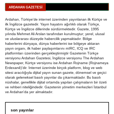
Yazıları
ARDAHAN GAZETESI
Araştırmacı Yazar, Bora İzkübarlas İnsana dair Yazısı
Ardahan, Türkiye'de internet üzerinden yayınlanan ilk Kürtçe ve
Bisikletçiler Gitti, Kayakçılar Geldi: Ardahan’da Spor
ilk İngilizce gazetedir. Yayın hayatını ağırlıklı olarak Türkçe,
Rüzgârı Esiyor
Kürtçe ve İngilizce dillerinde sürdürmektedir. Gazete, 1995
yılında Mehmet Ali Arslan tarafından kurulmuştur; yerel, ulusal
Ardahan Emniyet Müdürlüğü’nden Yeni Harf Grubu
ve uluslararası düzeyde habercilik yapmaktadır. Bölge
Plaka Duyurusu
haberlerini dünyaya, dünya haberlerini ise bölgeye aktaran
yayın organı, ilk haber paylaşımlarını mIRC, ICQ ve IRC
platformları üzerinden gerçekleştirmiştir Gazetenin Türkçe
Ardahan Belediye Başkanı Faruk Demir ve Meclis
versiyonu Ardahan Gazetesi, İngilizce versiyonu The Ardahan
Üyeleri CHP’den İstifa Etti
Newspaper, Kürtçe versiyonu ise Ardahan Rojname (Rojnameya
Erdexanê)'dir. İnternet üzerinde birçok platform, blog ve web
Yaşar Geler'den Bölge Analizi: Ardahan ve Kars'ta Son
sitesi aracılığıyla dijital yayın sunan gazete, dönemsel ve geçici
Durum
olarak geleneksel basılı yayınlar da çıkarmaktadır. Bu basılı
nüshalar, genellikle dijital ortamda yapılan çalışmaların bir özeti
Bir Parti İşte Böyle Bitirilir
ve rehberi niteliğindedir. Gazetenin yönetim merkezleri İstanbul
ve Ardahan'da yer almaktadır.
son yayınlar