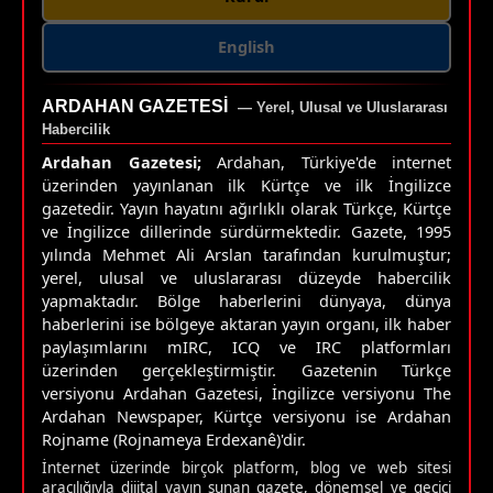
English
ARDAHAN GAZETESI
— Yerel, Ulusal ve Uluslararası
Habercilik
Ardahan Gazetesi;
Ardahan, Türkiye'de internet
üzerinden yayınlanan ilk Kürtçe ve ilk İngilizce
gazetedir. Yayın hayatını ağırlıklı olarak Türkçe, Kürtçe
ve İngilizce dillerinde sürdürmektedir. Gazete, 1995
yılında Mehmet Ali Arslan tarafından kurulmuştur;
yerel, ulusal ve uluslararası düzeyde habercilik
yapmaktadır. Bölge haberlerini dünyaya, dünya
haberlerini ise bölgeye aktaran yayın organı, ilk haber
paylaşımlarını mIRC, ICQ ve IRC platformları
üzerinden gerçekleştirmiştir. Gazetenin Türkçe
versiyonu Ardahan Gazetesi, İngilizce versiyonu The
Ardahan Newspaper, Kürtçe versiyonu ise Ardahan
Rojname (Rojnameya Erdexanê)'dir.
İnternet üzerinde birçok platform, blog ve web sitesi
aracılığıyla dijital yayın sunan gazete, dönemsel ve geçici