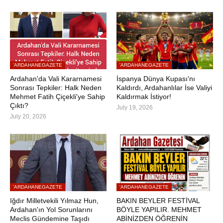
'ARDAHANEGAZETE
'ARDAHANEGAZETE
Ardahan'da Vali Kararnamesi
İspanya Dünya Kupası'nı
Sonrası Tepkiler: Halk Neden
Kaldırdı, Ardahanlılar İse Valiyi
Mehmet Fatih Çiçekli'ye Sahip
Kaldırmak İstiyor!
Çıktı?
July 19, 2026
July 20, 2026
'ARDAHANEGAZETE
'ARDAHANEGAZETE
Iğdır Milletvekili Yılmaz Hun,
BAKIN BEYLER FESTİVAL
Ardahan'ın Yol Sorunlarını
BÖYLE YAPILIR. MEHMET
Meclis Gündemine Taşıdı
ABİNİZDEN ÖĞRENİN