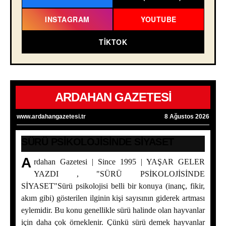
INSTAGRAM
YOUTUBE
TIKTOK
ARDAHAN GAZETESİ
www.ardahangazetesi.tr
8 Ağustos 2026
SÜRÜ PSİKOLOJİSİNDE SİYASET
A
rdahan Gazetesi | Since 1995 | YAŞAR GELER
YAZDI , "SÜRÜ PSİKOLOJİSİNDE
SİYASET"Sürü psikolojisi belli bir konuya (inanç, fikir,
akım gibi) gösterilen ilginin kişi sayısının giderek artması
eylemidir. Bu konu genellikle sürü halinde olan hayvanlar
SÜRÜ PSİKOLOJİSİNDE SİYASET
için daha çok örneklenir. Çünkü sürü demek hayvanlar