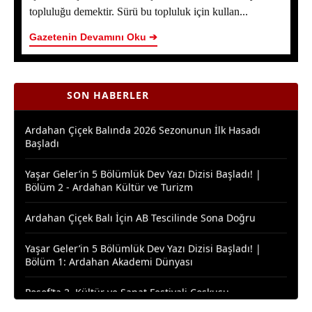
topluluğu demektir. Sürü bu topluluk için kullan...
Bakan Yumaklı Kars’ta Temaslarda Bulundu: Ardahan
Program Dışında Kaldı
Gazetenin Devamını Oku ➔
ERZİNCAN İL ÖZEL İDARESİ SPOR KULÜBÜ AIR
BADMINTON’DA TÜRKİYE ŞAMPİYONU OLDU
SON HABERLER
Ardahan Çiçek Balında 2026 Sezonunun İlk Hasadı
Başladı
Yaşar Geler’in 5 Bölümlük Dev Yazı Dizisi Başladı! |
Bölüm 2 - Ardahan Kültür ve Turizm
Ardahan Çiçek Balı İçin AB Tescilinde Sona Doğru
Yaşar Geler’in 5 Bölümlük Dev Yazı Dizisi Başladı! |
Bölüm 1: Ardahan Akademi Dünyası
Posof’ta 2. Kültür ve Sanat Festivali Coşkusu
Ardahanlı Yazarımız Fakir Yılmaz'ın Ağustos 2026