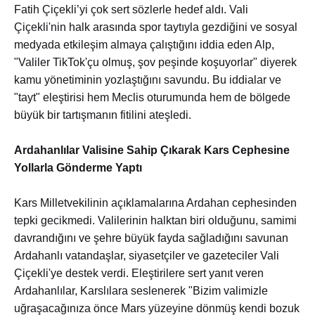
Fatih Çiçekli’yi çok sert sözlerle hedef aldı. Vali
Çiçekli'nin halk arasında spor taytıyla gezdiğini ve sosyal
medyada etkileşim almaya çalıştığını iddia eden Alp,
"Valiler TikTok'çu olmuş, şov peşinde koşuyorlar" diyerek
kamu yönetiminin yozlaştığını savundu. Bu iddialar ve
"tayt" eleştirisi hem Meclis oturumunda hem de bölgede
büyük bir tartışmanın fitilini ateşledi.
Ardahanlılar Valisine Sahip Çıkarak Kars Cephesine
Yollarla Gönderme Yaptı
Kars Milletvekilinin açıklamalarına Ardahan cephesinden
tepki gecikmedi. Valilerinin halktan biri olduğunu, samimi
davrandığını ve şehre büyük fayda sağladığını savunan
Ardahanlı vatandaşlar, siyasetçiler ve gazeteciler Vali
Çiçekli'ye destek verdi. Eleştirilere sert yanıt veren
Ardahanlılar, Karslılara seslenerek "Bizim valimizle
uğraşacağınıza önce Mars yüzeyine dönmüş kendi bozuk