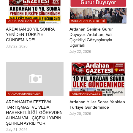
'ARDAHANEGAZETE
#ARDAHANHABERLERI
ARDAHAN 10 YIL SONRA
Ardahan Seninle Gurur
YENİDEN TÜRKİYE
Duyuyor: Ardahan, Vali
GÜNDEMİNDE!
Çiçekli'yi Gözyaşlarıyla
Uğurladı
July 22, 2026
July 22, 2026
#ARDAHANHABERLERI
'ARDAHANEGAZETE
ARDAHAN’DA FESTİVAL
Ardahan Yıllar Sonra Yeniden
TARTIŞMASI VE VEDA
Türkiye Gündeminde
HAREKETLİLİĞİ: GÖREVDEN
July 20, 2026
ALINAN VALİ ÇİÇEKLİ YARIN
ŞEHREN AYRILIYOR
July 21, 2026