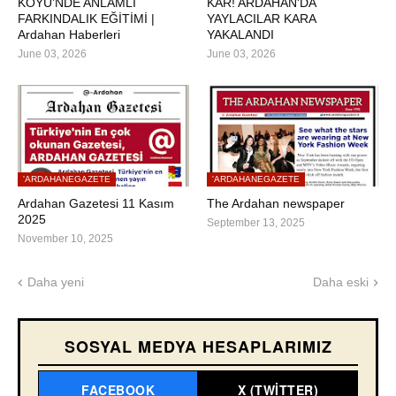
KÖYÜ’NDE ANLAMLI
KAR! ARDAHAN'DA
FARKINDALIK EĞİTİMİ |
YAYLACILAR KARA
Ardahan Haberleri
YAKALANDI
June 03, 2026
June 03, 2026
'ARDAHANEGAZETE
'ARDAHANEGAZETE
Ardahan Gazetesi 11 Kasım
The Ardahan newspaper
2025
September 13, 2025
November 10, 2025
Daha yeni
Daha eski
SOSYAL MEDYA HESAPLARIMIZ
FACEBOOK
X (TWITTER)