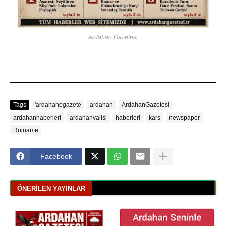
Ardahan Gazetesi
Tags
'ardahanegazete
ardahan
ArdahanGazetesi
ardahanhaberleri
ardahanvalisi
haberleri
kars
newspaper
Rojname
Facebook
ÖNERILEN YAYINLAR