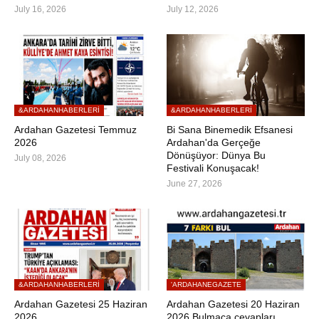
July 16, 2026
July 12, 2026
&ARDAHANHABERLERI
&ARDAHANHABERLERI
Ardahan Gazetesi Temmuz
Bi Sana Binemedik Efsanesi
2026
Ardahan'da Gerçeğe
Dönüşüyor: Dünya Bu
July 08, 2026
Festivali Konuşacak!
June 27, 2026
&ARDAHANHABERLERI
'ARDAHANEGAZETE
Ardahan Gazetesi 25 Haziran
Ardahan Gazetesi 20 Haziran
2026
2026 Bulmaca cevapları